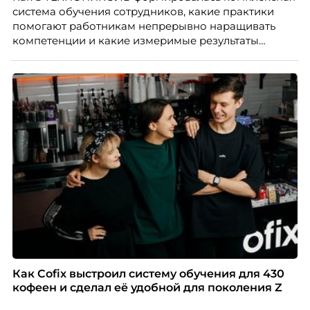
система обучения сотрудников, какие практики
помогают работникам непрерывно наращивать
компетенции и какие измеримые результаты
приносит обучение на реальных проектах.
Рассказывает Наталия Шашкина, директор по
закупкам направления «Минеральная изоляция»
компании ТЕХНОНИКОЛЬ.
Как Cofix выстроил систему обучения для 430
кофеен и сделал её удобной для поколения Z