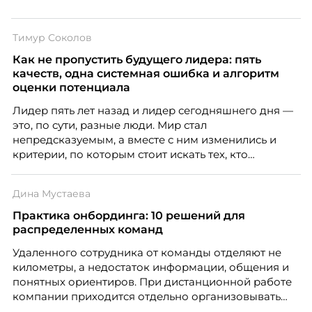
Тимур Соколов
Как не пропустить будущего лидера: пять
качеств, одна системная ошибка и алгоритм
оценки потенциала
Лидер пять лет назад и лидер сегодняшнего дня —
это, по сути, разные люди. Мир стал
непредсказуемым, а вместе с ним изменились и
критерии, по которым стоит искать тех, кто
способен вести команду вперёд. О том, какие
качества сегодня отличают настоящего лидера от
Дина Мустаева
«свадебного генерала», почему стандартные
системы оценки часто упускают самых талантливых
Практика онбординга: 10 решений для
людей и как выявить лидерский потенциал ещё до
распределенных команд
того, как он проявится в цифрах KPI, рассказывает
Удаленного сотрудника от команды отделяют не
Тимур Соколов, ключевой эксперт по
километры, а недостаток информации, общения и
стратегическому развитию и формированию
понятных ориентиров. При дистанционной работе
культуры лидерства в организациях.
компании приходится отдельно организовывать
многое из того, что в офисе происходит