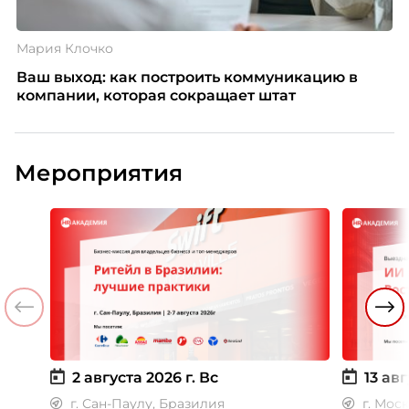
Мария Клочко
Ваш выход: как построить коммуникацию в
компании, которая сокращает штат
Мероприятия
2 августа 2026 г.
Вс
13 авг
г. Сан-Паулу, Бразилия
г. Мос