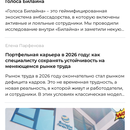
Голоса Билайна
«Голоса Билайна» – это геймифицированная
экосистема амбассадорства, в которую включены
активные и лояльные сотрудники. Мы проводили
исследование внутри «Билайна» и заметили некую
особенность. Сотрудники в компании хотят не
только материальную мотивацию, но и систему
Елена Парфенова
благодарности и публичного признания.
Портфельная карьера в 2026 году: как
специалисту сохранять устойчивость на
меняющемся рынке труда
Рынок труда в 2026 году окончательно стал рынком
дефицита кадров. Это не временная трудность, а
новая реальность, в которой живут и работодатели,
и сотрудники. В этих условиях классическая модель
«одна работа на всю жизнь» уходит в прошлое. Ей
на смену приходит портфельная карьера –
продуманная система из нескольких
профессиональных опор, которая даёт специалисту
устойчивость, гибкость и возможности для роста.