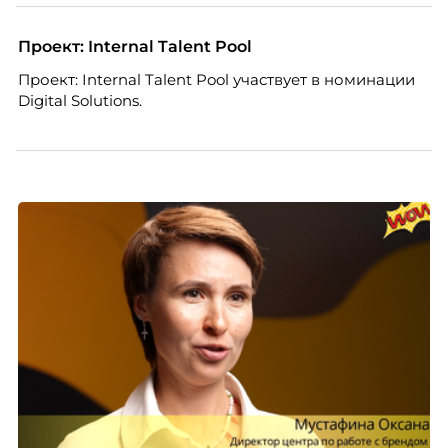
естественно. Дина Мустаева, руководитель отдела
по работе с персоналом Инфомаксимум,
Проект: Internal Talent Pool
рассказывает, как выстроить адаптацию
Проект: Internal Talent Pool участвует в номинации
распределенной команды без лишнего контроля и
Digital Solutions.
бесконечных созвонов.