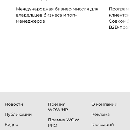
Международная бизнес-миссия для
Программ
владельцев бизнеса и топ-
клиентск
менеджеров
Совкомб
B2B-прог
клиентск
руководи
сервисны
Новости
Премия
О компании
WOW!HR
Публикации
Реклама
Премия WOW
Видео
Глоссарий
PRO