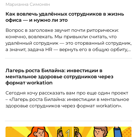
Марианна Симонян
Проблема в том, что так мы измеряем не ценность,
а движение. А творческая работа — это тот редкий
Как вовлечь удалённых сотрудников в жизнь
случай, где движение и результат могут не
офиса — и нужно ли это
совпадать вовсе.
Вопрос в заголовке звучит почти риторически:
конечно, вовлекать. Мы привыкли считать, что
удалённый сотрудник — это оторванный сотрудник,
а значит, задача HR — вернуть его в общую орбиту,
подключить к корпоративной жизни, растопить
дистанцию. Но прежде, чем строить программу
вовлечения, стоит остановиться на неудобном
Лагерь роста Билайна: инвестиции в
факте: данные говорят ровно обратное тому, что
ментальное здоровье сотрудников через
подсказывает интуиция. Автор свежего выпуска
формат workation
Марианна Симонян — HR Tech лидер, эксперт по
Сегодня хочу рассказать вам про еще один проект
People Analytics, приглашённый лектор НИУ ВШЭ и
– «Лагерь роста Билайна: инвестиции в ментальное
МИФИ, автор книги «Дао женской карьеры».
здоровье сотрудников через формат workation».