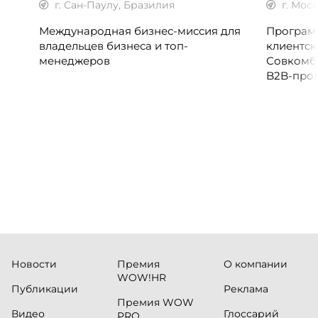
г. Сан-Паулу, Бразилия
г. Мос
Международная бизнес-миссия для
Программ
владельцев бизнеса и топ-
клиентск
менеджеров
Совкомб
B2B-прог
клиентск
руководи
сервисны
Новости
Премия
О компании
WOW!HR
Публикации
Реклама
Премия WOW
Видео
Глоссарий
PRO