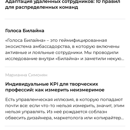
Адаптация удаленных сотрудников: 10 правил
для распределенных команд
Голоса Билайна
«Голоса Билайна» – это геймифицированная
экосистема амбассадорства, в которую включены
активные и лояльные сотрудники. Мы проводили
исследование внутри «Билайна» и заметили некую
особенность. Сотрудники в компании хотят не
только материальную мотивацию, но и систему
Марианна Симонян
благодарности и публичного признания.
Индивидуальные KPI для творческих
профессий: как измерить неизмеримое
Есть управленческая иллюзия, в которую попадают
почти все: если что-то нельзя измерить, значит, этим
нельзя управлять. Из неё рождается соблазн
обвесить дизайнера, маркетолога или копирайтера
цифрами — количеством макетов, числом постов,
объёмом текста — и назвать это системой KPI.