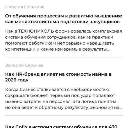
Наталия Шашкина
От обучения процессам к развитию мышления:
как меняется система подготовки закупщиков
Как в ТЕХНОНИКОЛЬ формировалась комплексная
система обучения сотрудников, какие практики
помогают работникам непрерывно наращивать
компетенции и какие измеримые результаты
приносит обучение на реальных проектах.
Рассказывает Наталия Шашкина, директор по
Валерий Сарычев
закупкам направления «Минеральная изоляция»
компании ТЕХНОНИКОЛЬ.
Как HR-бренд влияет на стоимость найма в
2026 году
Когда бизнес сталкивается с необходимостью
сокращать бюджет, первыми под удар попадают
именно затраты на персонал. Эта логика понятна,
но она ведет к обратному результату. Экономия на
сотрудниках напрямую снижает качество продукта,
клиентского сервиса и репутации компании, а
значит – сокращает доходы бизнеса.
Как Cofix выстроил систему обучения для 430