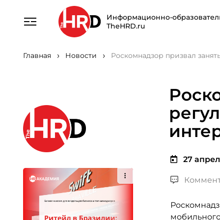
Информационно-образовател
TheHRD.ru
Главная
Новости
Роскомнадзор призвал занят
Роско
регу
инте
27 апреля
Коммент
Роскомнадз
мобильного