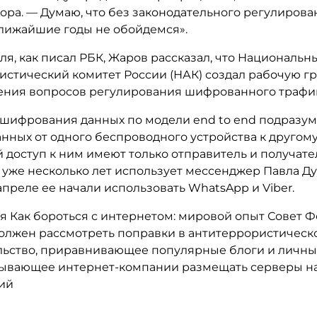
ра. — Думаю, что без законодательного регулирова
ближайшие годы не обойдемся».
ля, как писал РБК, Жаров рассказал, что Национальн
истический комитет России (НАК) создал рабочую г
ения вопросов регулирования шифрованного трафик
 шифрования данных по модели end to end подразум
нных от одного беспроводного устройства к другому
 доступ к ним имеют только отправитель и получате
 уже несколько лет использует мессенджер Павла Д
 апреле ее начали использовать WhatsApp и Viber.
я Как бороться с интернетом: мировой опыт Совет 
должен рассмотреть поправки в антитеррористическ
льство, приравнивающее популярные блоги и личны
ывающее интернет-компании размещать серверы на..
фий