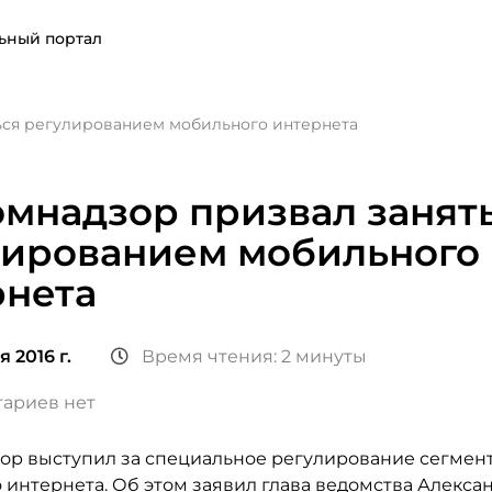
ьный портал
ься регулированием мобильного интернета
мнадзор призвал занят
лированием мобильного
рнета
 2016 г.
Время чтения: 2 минуты
ариев нет
ор выступил за специальное регулирование сегмен
 интернета. Об этом заявил глава ведомства Алекса