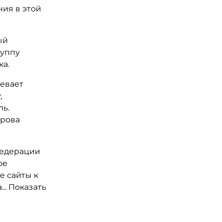
ния в этой
ый
руппу
а.
евает
,
ль.
урова
Федерации
ое
е сайты к
. Показать