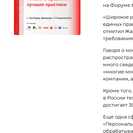
на Форуме 
«Широкое р
единых пра
отметил Жа
требованиям
Говоря о мо
распростран
много сведе
«многие мо
компании, 
Кроме того,
в России те
достигает 3
Еще одна сф
«Персональ
обрабатыва