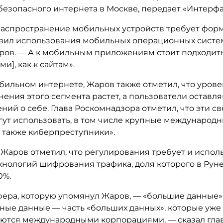
безопасного интернета в Москве, передает «Интерфа
аспространение мобильных устройств требует фор
вил использования мобильных операционных систе
ров. — А к мобильным приложениям стоит подходить
и], как к сайтам».
бильном интернете, Жаров также отметил, что урове
ения этого сегмента растет, а пользователи оставл
ний о себе. Глава Роскомнадзора отметил, что эти с
гут использовать, в том числе крупные международ
а также киберпреступники».
 Жаров отметил, что регулирования требует и испол
хнологий шифрования трафика, доля которого в Рун
0%.
ера, которую упомянул Жаров, — «большие данные» (
ные данные — часть «больших данных», которые уже
ются международными корпорациями, — сказал гла