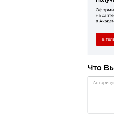
Получ
Оформит
на сайт
в Акаде
В ТЕЛ
Что Вы