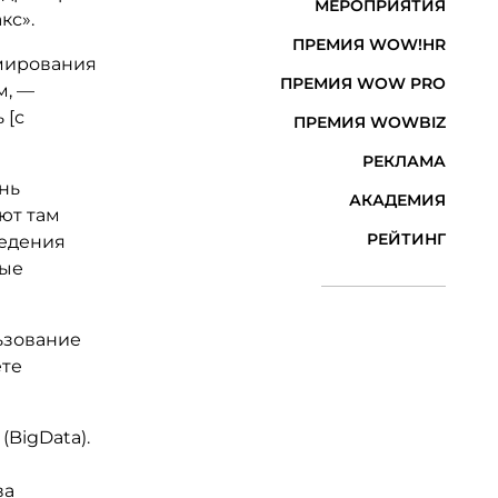
МЕРОПРИЯТИЯ
кс».
ПРЕМИЯ WOW!HR
мирования
ПРЕМИЯ WOW PRO
м, —
 [с
ПРЕМИЯ WOWBIZ
РЕКЛАМА
нь
АКАДЕМИЯ
яют там
РЕЙТИНГ
ведения
ные
ьзование
ете
BigData).
ва