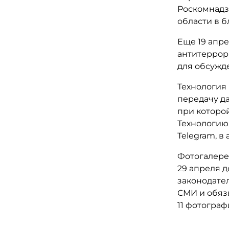
Роскомнадзо
области в 
Еще 19 апре
антитеррор
для обсужд
Технология
передачу да
при которой
Технологию
Telegram, в
Фотогалере
29 апреля 
законодате
СМИ и обяз
11 фотогра