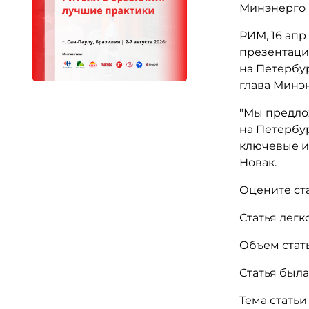
Минэнерго 
РИМ, 16 ап
презентаци
на Петербу
глава Минэ
"Мы предло
на Петербур
ключевые иг
Новак.
Оцените ст
Статья легк
Объем стат
Статья был
Тема стать