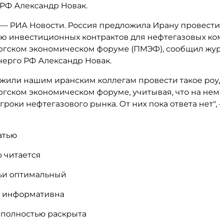
РФ Александр Новак.
р — РИА Новости. Россия предложила Ирану провест
ю инвестиционных контрактов для нефтегазовых к
ргском экономическом форуме (ПМЭФ), сообщил жу
нерго РФ Александр Новак.
жили нашим иранским коллегам провести такое роу
гском экономическом форуме, учитывая, что на нем
роки нефтегазового рынка. От них пока ответа нет",
атью
о читается
ьи оптимальный
а информативна
и полностью раскрыта