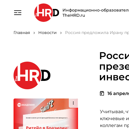
Информационно-образовател
TheHRD.ru
Главная
Новости
Россия предложила Ирану п
Росс
през
инве
16 апреля
Учитывая, 
ключевые и
коллегам п