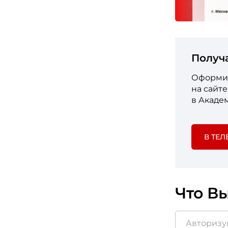
Получ
Оформит
на сайт
в Акаде
В ТЕЛ
Что Вы