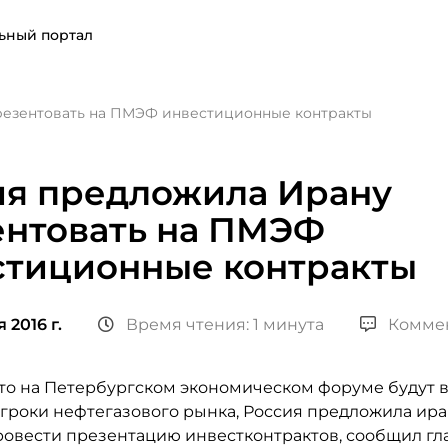
ьный портал
резентовать на ПМЭФ инвестиционные контракты
ия предложила Ирану
ентовать на ПМЭФ
стиционные контракты
 2016 г.
Время чтения: 1 минута
Комме
что на Петербургском экономическом форуме будут 
гроки нефтегазового рынка, Россия предложила ир
ровести презентацию инвестконтрактов, сообщил гл