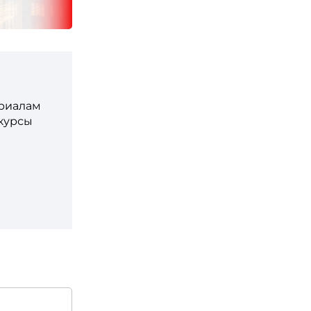
ериалам
 курсы