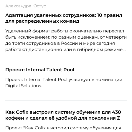
списке с Яндексом и Озоном. Рассказывает Ольга
Александра Юстус
Чеснокова, HR-директор Right line.
Адаптация удаленных сотрудников: 10 правил
для распределенных команд
Удаленный формат работы окончательно перестал
быть исключением: по разным оценкам, от четверти
до трети сотрудников в России и мире сегодня
работают дистанционно или в гибридном режиме.
Но чем шире распространяется удаленка, тем
очевиднее становится разрыв: если в офисе
адаптация во многом происходит сама собой, то на
Проект: Internal Talent Pool
расстоянии она требует осознанного
Проект: Internal Talent Pool участвует в номинации
проектирования — иначе компания рискует
Digital Solutions.
потерять новичка в первые же месяцы.
Как Cofix выстроил систему обучения для 430
кофеен и сделал её удобной для поколения Z
Проект "Как Cofix выстроил систему обучения для