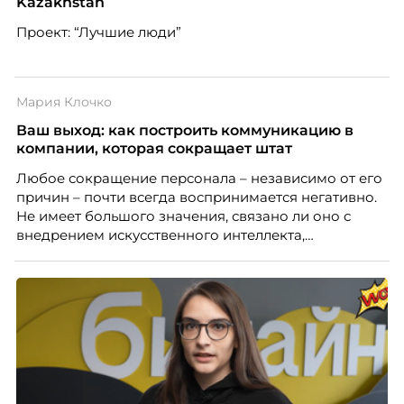
Kazakhstan
Проект: “Лучшие люди”
Мария Клочко
Ваш выход: как построить коммуникацию в
компании, которая сокращает штат
Любое сокращение персонала – независимо от его
причин – почти всегда воспринимается негативно.
Не имеет большого значения, связано ли оно с
внедрением искусственного интеллекта,
изменением бизнес-модели, финансовыми
трудностями или пересмотром организационной
структуры компании. Для сотрудников сокращения
означают потерю стабильности, а для внешнего
рынка становятся сигналом о возможных
проблемах организации. В результате увольнения
нередко превращаются в фактор, который
негативно влияет HR-бренд работодателя.