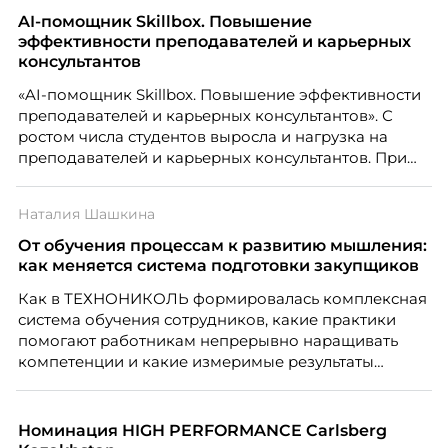
AI-помощник Skillbox. Повышение
эффективности преподавателей и карьерных
консультантов
«AI-помощник Skillbox. Повышение эффективности
преподавателей и карьерных консультантов». С
ростом числа студентов выросла и нагрузка на
преподавателей и карьерных консультантов. При
этом ожидания студентов тоже менялись. Нам
нужно было решить сразу несколько задач:
Наталия Шашкина
повысить эффективность сотрудников, ускорить
процессы, сохранить качество поддержки и
От обучения процессам к развитию мышления:
масштабироваться без роста команды. Так и
как меняется система подготовки закупщиков
появился AI-помощник, встроенный в платформу
Как в ТЕХНОНИКОЛЬ формировалась комплексная
Skillbox.
система обучения сотрудников, какие практики
помогают работникам непрерывно наращивать
компетенции и какие измеримые результаты
приносит обучение на реальных проектах.
Рассказывает Наталия Шашкина, директор по
закупкам направления «Минеральная изоляция»
Номинация HIGH PERFORMANCE Carlsberg
компании ТЕХНОНИКОЛЬ.