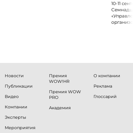
клиентскому опыту, CX-менеджеров,
10-11 се
руководителей колл-центров и
Семнадц
сервисных подразделений.
«Управле
организо
«Проспер
Russia.ru.
Новости
Премия
О компании
WOW!HR
Публикации
Реклама
Премия WOW
Видео
Глоссарий
PRO
Компании
Академия
Эксперты
Мероприятия