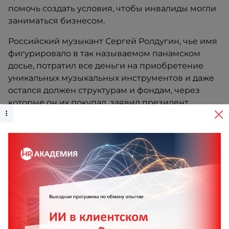
помочь создать условия, чтобы инвалиды могли
заниматься бизнесом.
Российский музыкант Сергей Ролдугин, чье имя
фигурировало в так называемом панамском
досье, потратил все деньги на приобретение
уникальных музыкальных инструментов и даже
остался должен структурам и фондам, через
которые он их покупал, заявил президент.
"Им в голову не могло прийти, что тот же Сергей
Павлович Ролдугин, о котором идет речь, что он
мог додуматься, чтобы все заработанные там
деньги, направить на приобретение
музыкальных инструментов. У нас еще в России
можно представить себе взятку в виде борзых
щенков, но скрипками и виолончелями, я что-то
такого не слышал", - пояснил Путин.