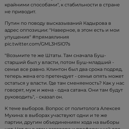
крайними способами", к стабильности в стране
не приводит.
Путин по поводу высказываний Кадырова в
адрес оппозиции: "Наверное, в этом есть и мои
упущения" #прямаялиния
pic.twitter.com/GML3HSlO7s
"Возьмите те же Штаты. Там сначала Буш-
старший был у власти, потом Буш-младший -
семья все равно. Клинтон был два срока подряд,
теперь жена его претендует - семья опять может
остаться у власти. Где там сменяемость? Как у нас
говорят, муж и жена - одна сатана. Они там будут
руководить", - сказал он.
К теме выборов. Вопрос от политолога Алексея
Мухина: в выборах участвуют одни и те же
партии, другим объединениям хода на выборы