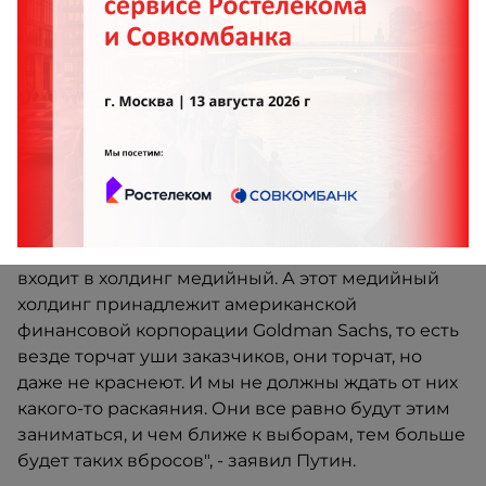
"Как это странно ни покажется, они не
публикуют недостоверной информации об
офшорах, информация достоверная. Такое
впечатление, что ее готовили уже не
журналисты, а, скорее всего, юристы: по стилю
изложения, и по факту. Ведь они конкретно
никого не обвиняют, они просто наводят тень на
плетень", - сказал президент.
"Написали статью впервые, она где появилась... в
Sueddeutsche Zeitung, а Sueddeutsche Zeitung
входит в холдинг медийный. А этот медийный
холдинг принадлежит американской
финансовой корпорации Goldman Sachs, то есть
везде торчат уши заказчиков, они торчат, но
даже не краснеют. И мы не должны ждать от них
какого-то раскаяния. Они все равно будут этим
заниматься, и чем ближе к выборам, тем больше
будет таких вбросов", - заявил Путин.