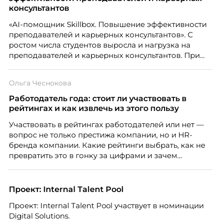
консультантов
«AI-помощник Skillbox. Повышение эффективности
преподавателей и карьерных консультантов». С
ростом числа студентов выросла и нагрузка на
преподавателей и карьерных консультантов. При
этом ожидания студентов тоже менялись. Нам
нужно было решить сразу несколько задач:
Ольга Чеснокова
повысить эффективность сотрудников, ускорить
процессы, сохранить качество поддержки и
Работодатель года: стоит ли участвовать в
масштабироваться без роста команды. Так и
рейтингах и как извлечь из этого пользу
появился AI-помощник, встроенный в платформу
Участвовать в рейтингах работодателей или нет —
Skillbox.
вопрос не только престижа компании, но и HR-
бренда компании. Какие рейтинги выбрать, как не
превратить это в гонку за цифрами и зачем
небольшой компании соревноваться в одном
списке с Яндексом и Озоном. Рассказывает Ольга
Чеснокова, HR-директор Right line.
Проект: Internal Talent Pool
Проект: Internal Talent Pool участвует в номинации
Digital Solutions.