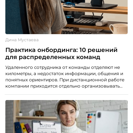
Дина Мустаева
Практика онбординга: 10 решений
для распределенных команд
Удаленного сотрудника от команды отделяют не
километры, а недостаток информации, общения и
понятных ориентиров. При дистанционной работе
компании приходится отдельно организовывать
многое из того, что в офисе происходит
естественно. Дина Мустаева, руководитель отдела
по работе с персоналом Инфомаксимум,
рассказывает, как выстроить адаптацию
распределенной команды без лишнего контроля и
бесконечных созвонов.