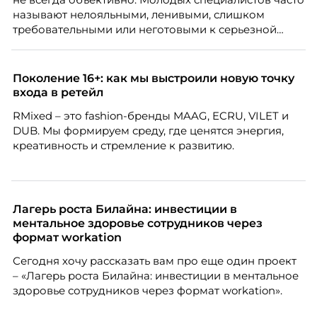
стратегическому развитию и формированию
называют нелояльными, ленивыми, слишком
культуры лидерства в организациях.
требовательными или неготовыми к серьезной
работе. Эти стереотипы влияют на решения
работодателей и нередко становятся причиной
кадровых ошибок. В этой статье Марина Ускова,
Поколение 16+: как мы выстроили новую точку
руководитель отдела подбора персонала
входа в ретейл
рекрутинговой компании, разбирает самые
RMixed – это fashion-бренды MAAG, ECRU, VILET и
распространенные мифы о зумерах и объясняет,
DUB. Мы формируем среду, где ценятся энергия,
почему устаревшие представления мешают
креативность и стремление к развитию.
бизнесу находить и удерживать сильных
сотрудников.
Лагерь роста Билайна: инвестиции в
ментальное здоровье сотрудников через
формат workation
Сегодня хочу рассказать вам про еще один проект
– «Лагерь роста Билайна: инвестиции в ментальное
здоровье сотрудников через формат workation».