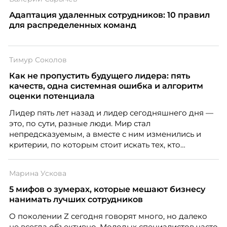
Адаптация удаленных сотрудников: 10 правил
для распределенных команд
Тимур Соколов
Как не пропустить будущего лидера: пять
качеств, одна системная ошибка и алгоритм
оценки потенциала
Лидер пять лет назад и лидер сегодняшнего дня —
это, по сути, разные люди. Мир стал
непредсказуемым, а вместе с ним изменились и
критерии, по которым стоит искать тех, кто
способен вести команду вперёд. О том, какие
качества сегодня отличают настоящего лидера от
Марина Ускова
«свадебного генерала», почему стандартные
системы оценки часто упускают самых талантливых
5 мифов о зумерах, которые мешают бизнесу
людей и как выявить лидерский потенциал ещё до
нанимать лучших сотрудников
того, как он проявится в цифрах KPI, рассказывает
О поколении Z сегодня говорят много, но далеко
Тимур Соколов, ключевой эксперт по
не всегда объективно. Молодых специалистов часто