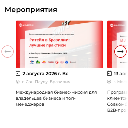
Мероприятия
2 августа 2026 г.
Вс
13 авг
г. Сан-Паулу, Бразилия
г. Мос
Международная бизнес-миссия для
Программ
владельцев бизнеса и топ-
клиентск
менеджеров
Совкомб
B2B-прог
клиентск
руководи