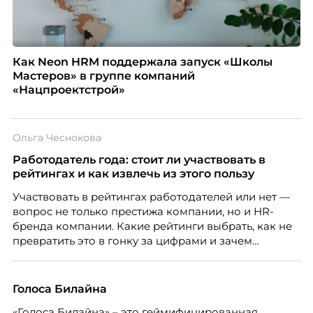
Как Neon HRM поддержала запуск «Школы
Мастеров» в группе компаний
«Нацпроектстрой»
Ольга Чеснокова
Работодатель года: стоит ли участвовать в
рейтингах и как извлечь из этого пользу
Участвовать в рейтингах работодателей или нет —
вопрос не только престижа компании, но и HR-
бренда компании. Какие рейтинги выбрать, как не
превратить это в гонку за цифрами и зачем
небольшой компании соревноваться в одном
списке с Яндексом и Озоном. Рассказывает Ольга
Чеснокова, HR-директор Right line.
Голоса Билайна
«Голоса Билайна» – это геймифицированная