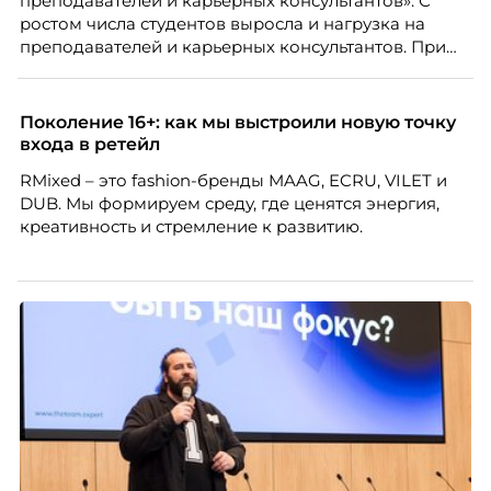
преподавателей и карьерных консультантов». С
ростом числа студентов выросла и нагрузка на
преподавателей и карьерных консультантов. При
этом ожидания студентов тоже менялись. Нам
нужно было решить сразу несколько задач:
повысить эффективность сотрудников, ускорить
Поколение 16+: как мы выстроили новую точку
процессы, сохранить качество поддержки и
входа в ретейл
масштабироваться без роста команды. Так и
RMixed – это fashion-бренды MAAG, ECRU, VILET и
появился AI-помощник, встроенный в платформу
DUB. Мы формируем среду, где ценятся энергия,
Skillbox.
креативность и стремление к развитию.