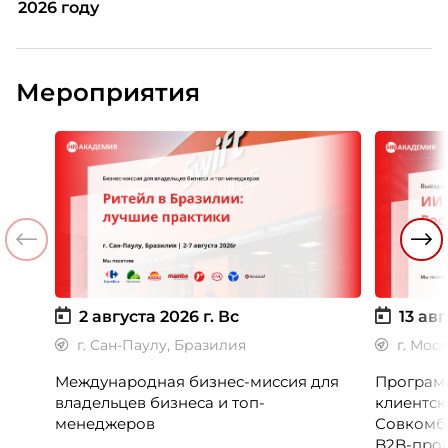
2026 году
Мероприятия
2 августа 2026 г.
Вс
13 авг
г. Сан-Паулу, Бразилия
г. Мос
Международная бизнес-миссия для
Программ
владельцев бизнеса и топ-
клиентск
менеджеров
Совкомб
B2B-прог