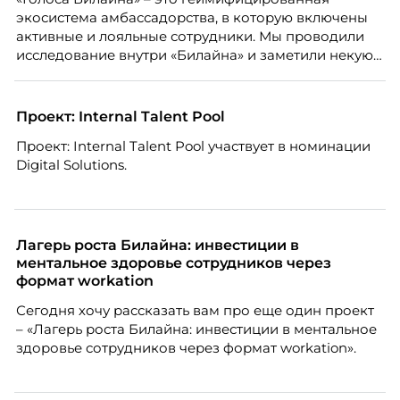
экосистема амбассадорства, в которую включены
активные и лояльные сотрудники. Мы проводили
исследование внутри «Билайна» и заметили некую
особенность. Сотрудники в компании хотят не
только материальную мотивацию, но и систему
благодарности и публичного признания.
Проект: Internal Talent Pool
Проект: Internal Talent Pool участвует в номинации
Digital Solutions.
Лагерь роста Билайна: инвестиции в
ментальное здоровье сотрудников через
формат workation
Сегодня хочу рассказать вам про еще один проект
– «Лагерь роста Билайна: инвестиции в ментальное
здоровье сотрудников через формат workation».