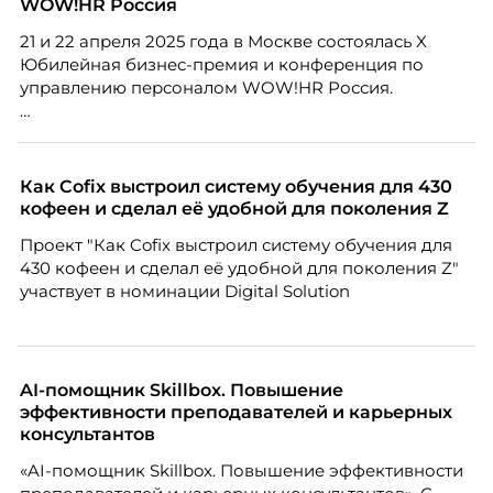
WOW!HR Россия
21 и 22 апреля 2025 года в Москве состоялась X
Юбилейная бизнес-премия и конференция по
управлению персоналом WOW!HR Россия.
Победители – лучшие проекты в сфере управления
персоналом, были определены путем голосования
номинантов и гостей мероприятия.
Как Cofix выстроил систему обучения для 430
кофеен и сделал её удобной для поколения Z
Проект "Как Cofix выстроил систему обучения для
430 кофеен и сделал её удобной для поколения Z"
участвует в номинации Digital Solution
AI-помощник Skillbox. Повышение
эффективности преподавателей и карьерных
консультантов
«AI-помощник Skillbox. Повышение эффективности