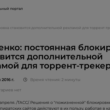
ьный портал
ровка становится дополнительной рекламой для торрент-т
нко: постоянная блоки
овится дополнительной
мой для торрент-треке
 2016 г.
Время чтения: 2 минуты
ариев нет
апреля. /ТАСС/. Решения о "пожизненной" блокировк
иратских сайтов действуют в их пользу, работая в к