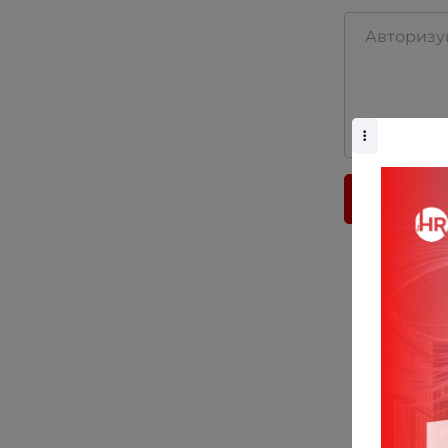
ПРОКОММ
При 
стра