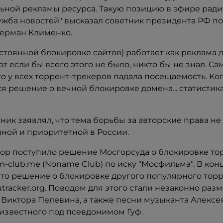
ьной рекламы ресурса. Такую позицию в эфире рад
лужба новостей" высказал советник президента РФ п
Герман Клименко.
остоянной блокировке сайтов) работает как реклама 
от если бы всего этого не было, никто бы не знал. Са
о у всех торрент-трекеров падала посещаемость. Ко
 решение о вечной блокировке домена... статистика 
ник заявлял, что тема борьбы за авторские права не
ной и приоритетной в России.
ор поступило решение Мосгорсуда о блокировке то
-club.mе (Noname Club) по иску "Мосфильма". В конц
то решение о блокировке другого популярного торр
utracker.org. Поводом для этого стали незаконно ра
 Виктора Пелевина, а также песни музыканта Алексе
 известного под псевдонимом Гуф.