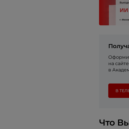
Получ
Оформит
на сайт
в Акаде
В ТЕЛ
Что Вы