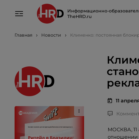
Информационно-образовател
TheHRD.ru
Главная
Новости
Клименко: постоянная блоки
Климе
стан
рекла
11 апреля
Коммент
МОСКВА, 11 
отношении п