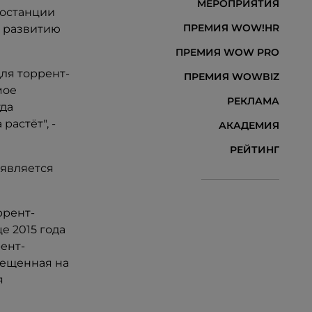
МЕРОПРИЯТИЯ
иостанции
ПРЕМИЯ WOW!HR
о развитию
ПРЕМИЯ WOW PRO
для торрент-
ПРЕМИЯ WOWBIZ
мое
РЕКЛАМА
гда
растёт", -
АКАДЕМИЯ
РЕЙТИНГ
 является
ррент-
е 2015 года
ент-
змещенная на
я