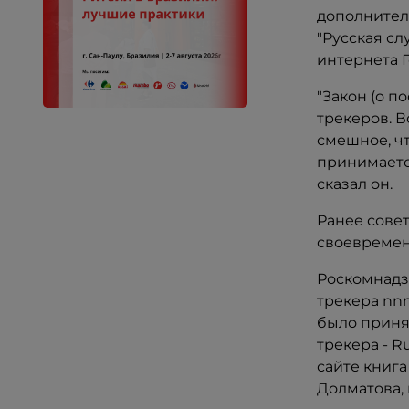
дополнител
"Русская с
интернета 
"Закон (о п
трекеров. В
смешное, чт
принимается
сказал он.
Ранее совет
своевремен
Роскомнадз
трекера nnm
было приня
трекера - R
сайте книга
Долматова,