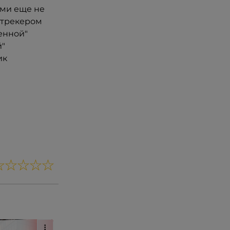
ами еще не
-трекером
енной"
й"
ик