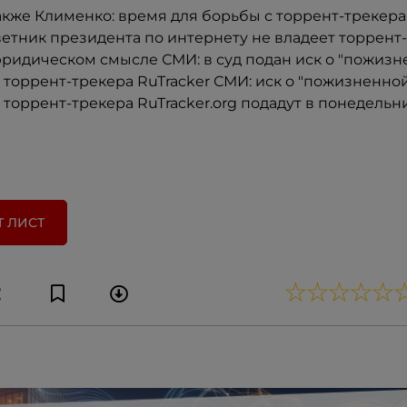
акже Клименко: время для борьбы с торрент-трекер
етник президента по интернету не владеет торрент
юридическом смысле СМИ: в суд подан иск о "пожизн
торрент-трекера RuTracker СМИ: иск о "пожизненно
торрент-трекера RuTracker.org подадут в понедельн
Т ЛИСТ