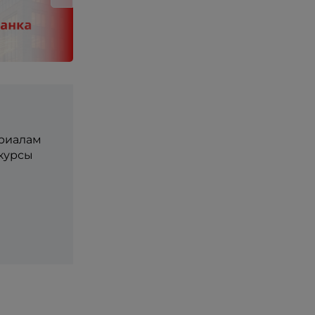
ериалам
 курсы