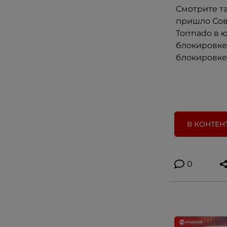
Смотрите т
пришло Сов
Torrnado в 
блокировке 
блокировке 
В КОНТЕН
0