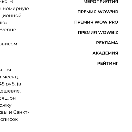
ко. В
МЕРОПРИЯТИЯ
 и номерную
ПРЕМИЯ WOW!HR
ационной
ПРЕМИЯ WOW PRO
ию»
evenue
ПРЕМИЯ WOWBIZ
РЕКЛАМА
ервисом
АКАДЕМИЯ
РЕЙТИНГ
ечная
в месяц:
5 руб. (в
дешевле.
яц, он
ержку
вы и Санкт-
 список