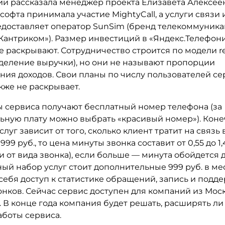
и рассказала менеджер проекта Елизавета Алексеен
софта принимала участие MightyCall, а услуги связи
едоставляет оператор SunSim (бренд телекоммуник
Кантриком»). Размер инвестиций в «Яндекс.Телефон
е раскрывают. Сотрудничество строится по модели r
зделение выручки), но они не называют пропорции
ния доходов. Свои планы по числу пользователей с
кже не раскрывает.
ы сервиса получают бесплатный номер телефона (за
ьную плату можно выбрать «красивый номер»). Кон
слуг зависит от того, сколько клиент тратит на связь 
99 руб., то цена минуты звонка составит от 0,55 до 1,4
 от вида звонка), если больше — минута обойдется 
й набор услуг стоит дополнительные 999 руб. в мес
себя доступ к статистике обращений, запись и подд
нков. Сейчас сервис доступен для компаний из Моск
 В конце года компания будет решать, расширять ли
аботы сервиса.