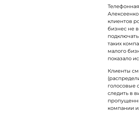
Телефонная
Алексеенко
клиентов р
бизнес не в
подключать
таких комп
малого бизн
показало и
Клиенты см
(распредел
голосовые 
следить в в
пропущенны
компании ил