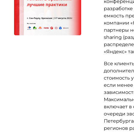
конференци
разработке 
емкость пр
компании «
партнеры н
sharing (ра
распределе
«Яндекс» та
Все клиент
дополнител
стоимость у
если менее 9
зависимости
Максимальны
включает в 
очереди зво
Петербурга.
регионов р