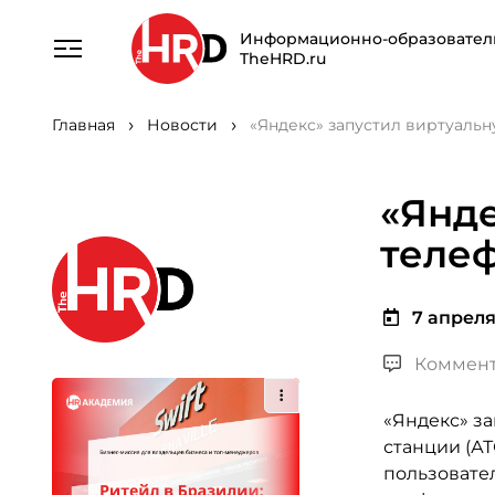
Информационно-образовател
TheHRD.ru
Главная
Новости
«Яндекс» запустил виртуаль
«Янде
теле
7 апреля 
Коммент
«Яндекс» з
станции (АТ
пользовател