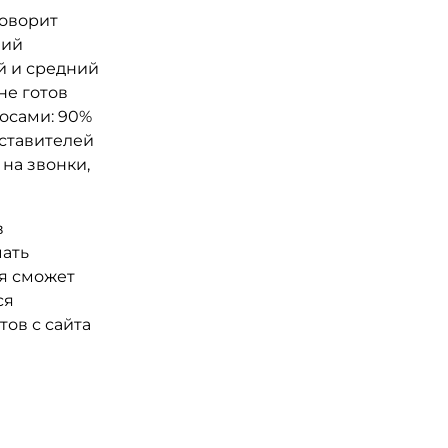
говорит
ний
й и средний
не готов
осами: 90%
дставителей
на звонки,
в
чать
ия сможет
ся
ов с сайта