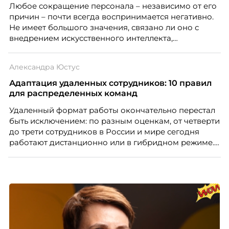
Любое сокращение персонала – независимо от его
причин – почти всегда воспринимается негативно.
Не имеет большого значения, связано ли оно с
внедрением искусственного интеллекта,
изменением бизнес-модели, финансовыми
трудностями или пересмотром организационной
Александра Юстус
структуры компании. Для сотрудников сокращения
означают потерю стабильности, а для внешнего
Адаптация удаленных сотрудников: 10 правил
рынка становятся сигналом о возможных
для распределенных команд
проблемах организации. В результате увольнения
Удаленный формат работы окончательно перестал
нередко превращаются в фактор, который
быть исключением: по разным оценкам, от четверти
негативно влияет HR-бренд работодателя.
до трети сотрудников в России и мире сегодня
работают дистанционно или в гибридном режиме.
Но чем шире распространяется удаленка, тем
очевиднее становится разрыв: если в офисе
адаптация во многом происходит сама собой, то на
расстоянии она требует осознанного
проектирования — иначе компания рискует
потерять новичка в первые же месяцы.