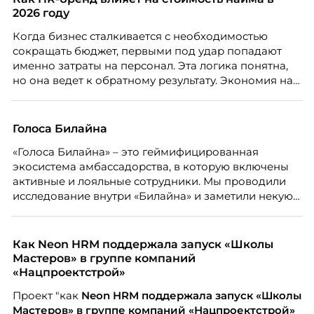
2026 году
Когда бизнес сталкивается с необходимостью
сокращать бюджет, первыми под удар попадают
именно затраты на персонал. Эта логика понятна,
но она ведет к обратному результату. Экономия на
сотрудниках напрямую снижает качество продукта,
клиентского сервиса и репутации компании, а
значит – сокращает доходы бизнеса.
Голоса Билайна
«Голоса Билайна» – это геймифицированная
экосистема амбассадорства, в которую включены
активные и лояльные сотрудники. Мы проводили
исследование внутри «Билайна» и заметили некую
особенность. Сотрудники в компании хотят не
только материальную мотивацию, но и систему
благодарности и публичного признания.
Как Neon HRM поддержала запуск «Школы
Мастеров» в группе компаний
«Нацпроектстрой»
Проект "как
Neon
HRM поддержала запуск «Школы
Мастеров» в группе компаний «Нацпроектстрой»