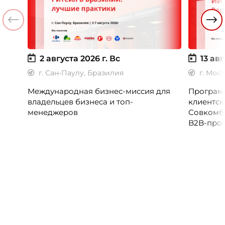
2 августа 2026 г.
Вс
13 авг
г. Сан-Паулу, Бразилия
г. Мос
Международная бизнес-миссия для
Программ
владельцев бизнеса и топ-
клиентск
менеджеров
Совкомб
B2B-прог
клиентск
руководи
сервисны