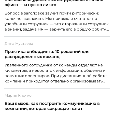
офиса — и нужно ли это
Вопрос в заголовке звучит почти риторически:
конечно, вовлекать. Мы привыкли считать, что
удалённый сотрудник — это оторванный сотрудник,
а значит, задача HR — вернуть его в общую орбиту,
подключить к корпоративной жизни, растопить
дистанцию. Но прежде, чем строить программу
Дина Мустаева
вовлечения, стоит остановиться на неудобном
факте: данные говорят ровно обратное тому, что
Практика онбординга: 10 решений для
подсказывает интуиция. Автор свежего выпуска
распределенных команд
Марианна Симонян — HR Tech лидер, эксперт по
Удаленного сотрудника от команды отделяют не
People Analytics, приглашённый лектор НИУ ВШЭ и
километры, а недостаток информации, общения и
МИФИ, автор книги «Дао женской карьеры».
понятных ориентиров. При дистанционной работе
компании приходится отдельно организовывать
многое из того, что в офисе происходит
естественно. Дина Мустаева, руководитель отдела
Мария Клочко
по работе с персоналом Инфомаксимум,
рассказывает, как выстроить адаптацию
Ваш выход: как построить коммуникацию в
распределенной команды без лишнего контроля и
компании, которая сокращает штат
бесконечных созвонов.