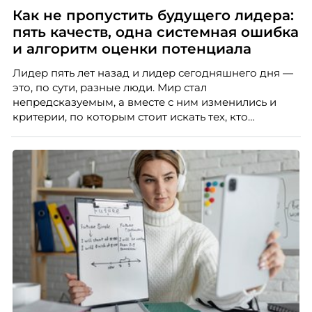
Как не пропустить будущего лидера:
пять качеств, одна системная ошибка
и алгоритм оценки потенциала
Лидер пять лет назад и лидер сегодняшнего дня —
это, по сути, разные люди. Мир стал
непредсказуемым, а вместе с ним изменились и
критерии, по которым стоит искать тех, кто
способен вести команду вперёд. О том, какие
качества сегодня отличают настоящего лидера от
«свадебного генерала», почему стандартные
системы оценки часто упускают самых талантливых
людей и как выявить лидерский потенциал ещё до
того, как он проявится в цифрах KPI, рассказывает
Тимур Соколов, ключевой эксперт по
стратегическому развитию и формированию
культуры лидерства в организациях.