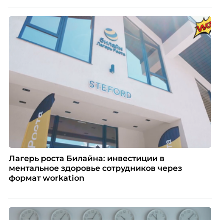
изменением бизнес-модели, финансовыми
трудностями или пересмотром организационной
структуры компании. Для сотрудников сокращения
означают потерю стабильности, а для внешнего
рынка становятся сигналом о возможных
проблемах организации. В результате увольнения
нередко превращаются в фактор, который
негативно влияет HR-бренд работодателя.
Лагерь роста Билайна: инвестиции в
ментальное здоровье сотрудников через
формат workation