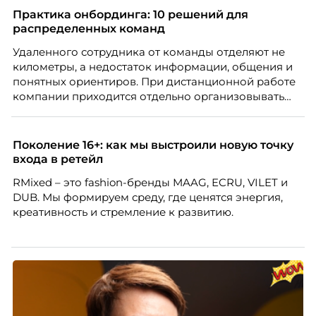
Практика онбординга: 10 решений для
распределенных команд
Удаленного сотрудника от команды отделяют не
километры, а недостаток информации, общения и
понятных ориентиров. При дистанционной работе
компании приходится отдельно организовывать
многое из того, что в офисе происходит
естественно. Дина Мустаева, руководитель отдела
по работе с персоналом Инфомаксимум,
Поколение 16+: как мы выстроили новую точку
рассказывает, как выстроить адаптацию
входа в ретейл
распределенной команды без лишнего контроля и
RMixed – это fashion-бренды MAAG, ECRU, VILET и
бесконечных созвонов.
DUB. Мы формируем среду, где ценятся энергия,
креативность и стремление к развитию.