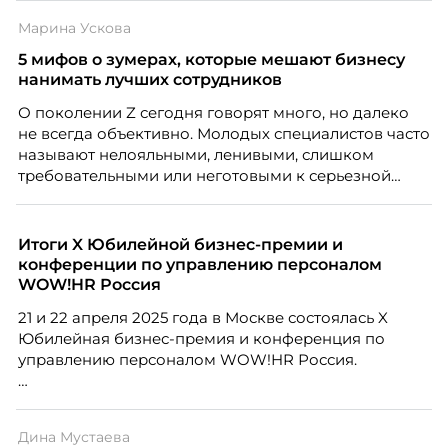
Марина Ускова
5 мифов о зумерах, которые мешают бизнесу
нанимать лучших сотрудников
О поколении Z сегодня говорят много, но далеко
не всегда объективно. Молодых специалистов часто
называют нелояльными, ленивыми, слишком
требовательными или неготовыми к серьезной
работе. Эти стереотипы влияют на решения
работодателей и нередко становятся причиной
кадровых ошибок. В этой статье Марина Ускова,
Итоги X Юбилейной бизнес-премии и
руководитель отдела подбора персонала
конференции по управлению персоналом
рекрутинговой компании, разбирает самые
WOW!HR Россия
распространенные мифы о зумерах и объясняет,
21 и 22 апреля 2025 года в Москве состоялась X
почему устаревшие представления мешают
Юбилейная бизнес-премия и конференция по
бизнесу находить и удерживать сильных
управлению персоналом WOW!HR Россия.
сотрудников.
Победители – лучшие проекты в сфере управления
персоналом, были определены путем голосования
Дина Мустаева
номинантов и гостей мероприятия.