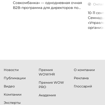
Совкомбанка» — однодневная очная
Онлай
B2B-программа для директоров по
клиентскому опыту, CX-менеджеров,
10-11 се
руководителей колл-центров и
Семнадц
сервисных подразделений.
«Управле
организо
«Проспер
Russia.ru.
Новости
Премия
О компании
WOW!HR
Публикации
Реклама
Премия WOW
Видео
Глоссарий
PRO
Компании
Академия
Эксперты