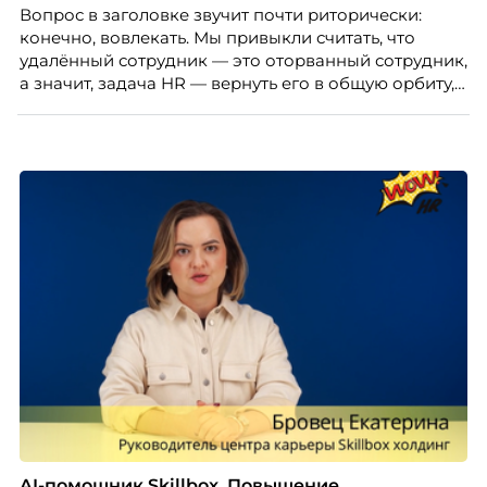
Вопрос в заголовке звучит почти риторически:
конечно, вовлекать. Мы привыкли считать, что
удалённый сотрудник — это оторванный сотрудник,
а значит, задача HR — вернуть его в общую орбиту,
подключить к корпоративной жизни, растопить
дистанцию. Но прежде, чем строить программу
вовлечения, стоит остановиться на неудобном
факте: данные говорят ровно обратное тому, что
подсказывает интуиция. Автор свежего выпуска
Марианна Симонян — HR Tech лидер, эксперт по
People Analytics, приглашённый лектор НИУ ВШЭ и
МИФИ, автор книги «Дао женской карьеры».
AI-помощник Skillbox. Повышение