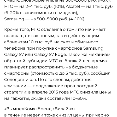
смартфонов Apple упала на 500–2000 руб. (1–3%),
HTC — на 2–4 тыс. руб. (10%), Alcatel — на 1 тыс. руб
(6–20% в зависимости от модели),
Samsung — на 500–5000 руб. (4–10%).
Кроме того, МТС объявила о том, что начинает
возвращать как новым, так и действующим
абонентам 10 тыс. руб. на счет мобильного
телефона при покупке смартфонов Samsung
Galaxy S7 или Galaxy S7 Edge. Такой же механизм
обратной субсидии МТС «в ближайшее время»
планирует распространить на бюджетные
смартфоны (стоимостью до 5 тыс. руб.), сообщил
Солодовников. По его словам, действия
компании — продолжение прошлогодней
стратегии: в апреле 2015 года МТС снизила цены
на гаджеты, скидки составили 10–30%.
«ВымпелКом» (бренд «Билайн»)
в течение недели тоже снизил цены примерно