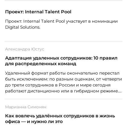
объёмом текста — и назвать это системой KPI.
Проблема в том, что так мы измеряем не ценность,
Проект: Internal Talent Pool
а движение. А творческая работа — это тот редкий
Проект: Internal Talent Pool участвует в номинации
случай, где движение и результат могут не
Digital Solutions.
совпадать вовсе.
Александра Юстус
Адаптация удаленных сотрудников: 10 правил
для распределенных команд
Удаленный формат работы окончательно перестал
быть исключением: по разным оценкам, от четверти
до трети сотрудников в России и мире сегодня
работают дистанционно или в гибридном режиме.
Но чем шире распространяется удаленка, тем
очевиднее становится разрыв: если в офисе
Марианна Симонян
адаптация во многом происходит сама собой, то на
расстоянии она требует осознанного
Как вовлечь удалённых сотрудников в жизнь
проектирования — иначе компания рискует
офиса — и нужно ли это
потерять новичка в первые же месяцы.