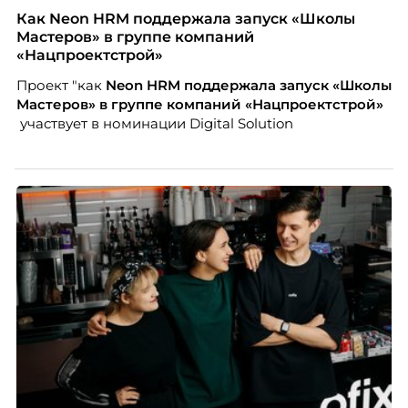
Проблема в том, что так мы измеряем не ценность,
Как Neon HRM поддержала запуск «Школы
а движение. А творческая работа — это тот редкий
Мастеров» в группе компаний
случай, где движение и результат могут не
«Нацпроектстрой»
совпадать вовсе.
Проект "как
Neon
HRM поддержала запуск «Школы
Мастеров» в группе компаний «Нацпроектстрой»
участвует в номинации Digital Solution