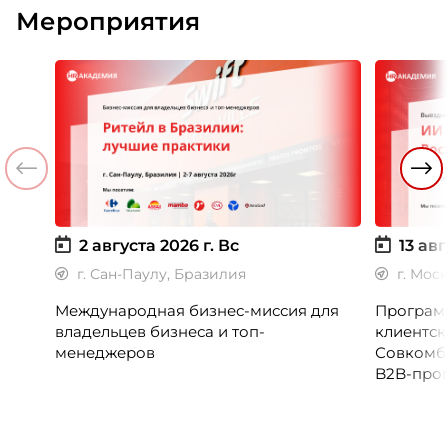
Мероприятия
2 августа 2026 г.
Вс
13 авг
г. Сан-Паулу, Бразилия
г. Мос
Международная бизнес-миссия для
Программ
владельцев бизнеса и топ-
клиентск
менеджеров
Совкомб
B2B-прог
клиентск
руководи
сервисны