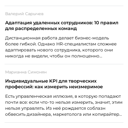
этом ожидания студентов тоже менялись. Нам
нужно было решить сразу несколько задач:
Валерий Сарычев
повысить эффективность сотрудников, ускорить
процессы, сохранить качество поддержки и
Адаптация удаленных сотрудников: 10 правил
масштабироваться без роста команды. Так и
для распределенных команд
появился AI-помощник, встроенный в платформу
Дистанционная работа делает бизнес-модель
Skillbox.
более гибкой. Однако HR-специалистам сложнее
адаптировать нового сотрудника, которого они
никогда не видели, чтобы он полноценно
почувствовал себя частью команды.
Марианна Симонян
Индивидуальные KPI для творческих
профессий: как измерить неизмеримое
Есть управленческая иллюзия, в которую попадают
почти все: если что-то нельзя измерить, значит, этим
нельзя управлять. Из неё рождается соблазн
обвесить дизайнера, маркетолога или копирайтера
цифрами — количеством макетов, числом постов,
объёмом текста — и назвать это системой KPI.