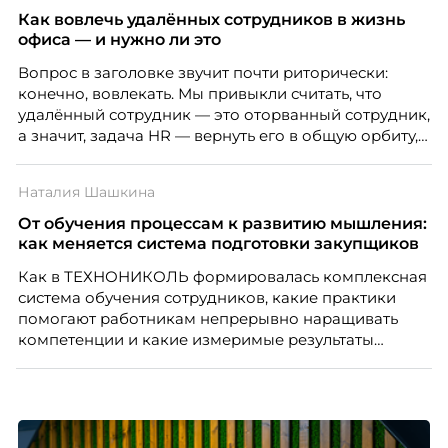
означают потерю стабильности, а для внешнего
Как вовлечь удалённых сотрудников в жизнь
рынка становятся сигналом о возможных
офиса — и нужно ли это
проблемах организации. В результате увольнения
Вопрос в заголовке звучит почти риторически:
нередко превращаются в фактор, который
конечно, вовлекать. Мы привыкли считать, что
негативно влияет HR-бренд работодателя.
удалённый сотрудник — это оторванный сотрудник,
а значит, задача HR — вернуть его в общую орбиту,
подключить к корпоративной жизни, растопить
дистанцию. Но прежде, чем строить программу
Наталия Шашкина
вовлечения, стоит остановиться на неудобном
факте: данные говорят ровно обратное тому, что
От обучения процессам к развитию мышления:
подсказывает интуиция. Автор свежего выпуска
как меняется система подготовки закупщиков
Марианна Симонян — HR Tech лидер, эксперт по
Как в ТЕХНОНИКОЛЬ формировалась комплексная
People Analytics, приглашённый лектор НИУ ВШЭ и
система обучения сотрудников, какие практики
МИФИ, автор книги «Дао женской карьеры».
помогают работникам непрерывно наращивать
компетенции и какие измеримые результаты
приносит обучение на реальных проектах.
Рассказывает Наталия Шашкина, директор по
закупкам направления «Минеральная изоляция»
компании ТЕХНОНИКОЛЬ.