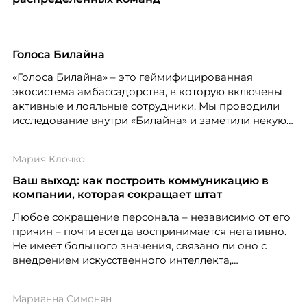
Голоса Билайна
«Голоса Билайна» – это геймифицированная
экосистема амбассадорства, в которую включены
активные и лояльные сотрудники. Мы проводили
исследование внутри «Билайна» и заметили некую
особенность. Сотрудники в компании хотят не
только материальную мотивацию, но и систему
Мария Клочко
благодарности и публичного признания.
Ваш выход: как построить коммуникацию в
компании, которая сокращает штат
Любое сокращение персонала – независимо от его
причин – почти всегда воспринимается негативно.
Не имеет большого значения, связано ли оно с
внедрением искусственного интеллекта,
изменением бизнес-модели, финансовыми
трудностями или пересмотром организационной
Марианна Симонян
структуры компании. Для сотрудников сокращения