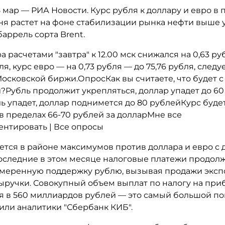
мар — РИА Новости. Курс рубля к доллару и евро в 
ня растет на фоне стабилизации рынка нефти выше у
баррель сорта Brent.
а расчетами "завтра" к 12.00 мск снижался на 0,63 р
ля, курс евро — на 0,73 рубля — до 75,76 рубля, следу
осковской биржи.ОпросКак вы считаете, что будет 
?Рубль продолжит укрепляться, доллар упадет до 60
ь упадет, доллар поднимется до 80 рублейКурс буде
в пределах 66-70 рублей за долларМне все
нтировать | Все опросы
ется в районе максимумов против доллара и евро с 
 Последние в этом месяце налоговые платежи продол
умеренную поддержку рублю, вызывая продажи экс
ыручки. Совокупный объем выплат по налогу на при
я в 560 миллиардов рублей — это самый большой по
нили аналитики "Сбербанк КИБ".