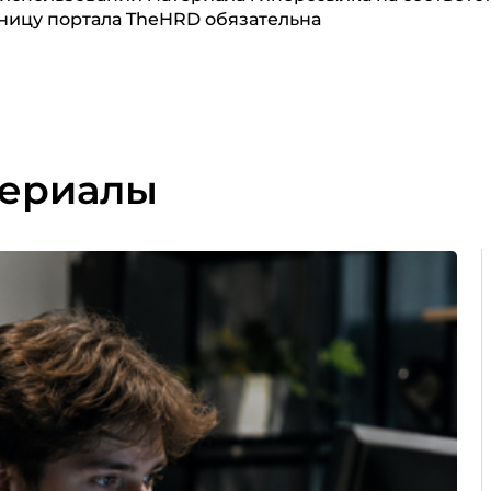
ницу портала TheHRD обязательна
териалы