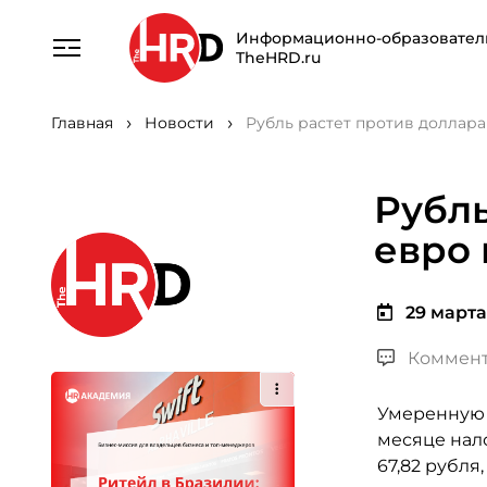
Информационно-образовател
TheHRD.ru
Главная
Новости
Рубль растет против доллара
Рубль
евро 
29 марта 
Коммент
Умеренную 
месяце нало
67,82 рубля,