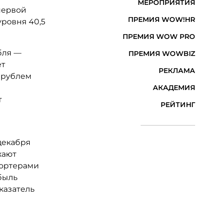
МЕРОПРИЯТИЯ
первой
ПРЕМИЯ WOW!HR
ровня 40,5
ПРЕМИЯ WOW PRO
убля —
ПРЕМИЯ WOWBIZ
ет
РЕКЛАМА
с рублем
АКАДЕМИЯ
т
РЕЙТИНГ
декабря
жают
портерами
быль
казатель