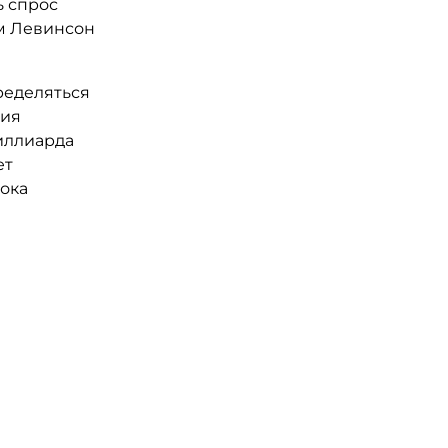
ь спрос
ом Левинсон
ределяться
ния
иллиарда
ет
ока