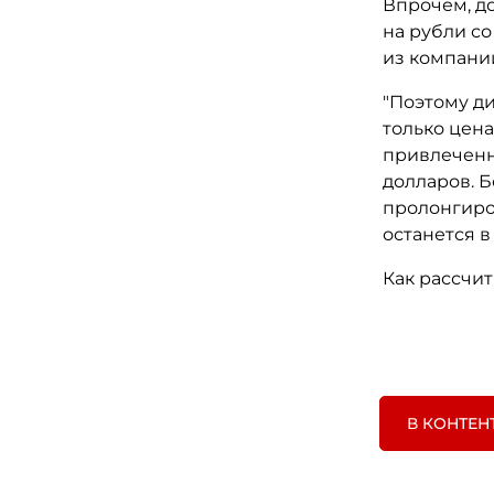
Впрочем, д
на рубли с
из компани
"Поэтому ди
только цена
привлеченн
долларов. Б
пролонгиро
останется в
Как рассчит
В КОНТЕН