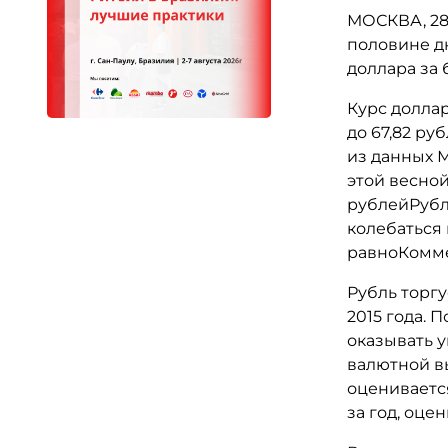
МОСКВА, 28 
половине д
доллара за 
Курс доллар
до 67,82 руб
из данных М
этой весной
рублейРубл
колебаться 
равноКомме
Рубль торгу
2015 года.
оказывать 
валютной в
оцениваетс
за год, оце