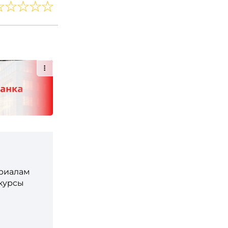
ериалам
 курсы