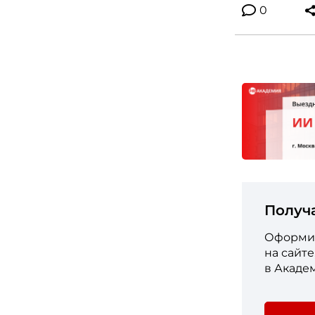
0
Получ
Оформит
на сайт
в Акаде