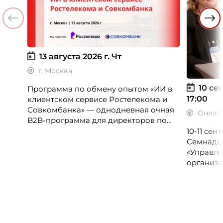
13 августа 2026 г.
Чт
г. Москва
10 сен
Программа по обмену опытом «ИИ в
17:00
клиентском сервисе Ростелекома и
Совкомбанка» — однодневная очная
Онлай
B2B-программа для директоров по
клиентскому опыту, CX-менеджеров,
10-11 се
руководителей колл-центров и
Семнадц
сервисных подразделений.
«Управле
организо
«Проспер
Russia.ru.