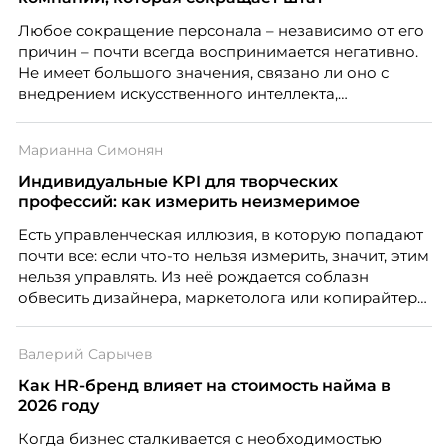
Любое сокращение персонала – независимо от его
причин – почти всегда воспринимается негативно.
Не имеет большого значения, связано ли оно с
внедрением искусственного интеллекта,
изменением бизнес-модели, финансовыми
трудностями или пересмотром организационной
Марианна Симонян
структуры компании. Для сотрудников сокращения
означают потерю стабильности, а для внешнего
Индивидуальные KPI для творческих
рынка становятся сигналом о возможных
профессий: как измерить неизмеримое
проблемах организации. В результате увольнения
Есть управленческая иллюзия, в которую попадают
нередко превращаются в фактор, который
почти все: если что-то нельзя измерить, значит, этим
негативно влияет HR-бренд работодателя.
нельзя управлять. Из неё рождается соблазн
обвесить дизайнера, маркетолога или копирайтера
цифрами — количеством макетов, числом постов,
объёмом текста — и назвать это системой KPI.
Валерий Сарычев
Проблема в том, что так мы измеряем не ценность,
а движение. А творческая работа — это тот редкий
Как HR-бренд влияет на стоимость найма в
случай, где движение и результат могут не
2026 году
совпадать вовсе.
Когда бизнес сталкивается с необходимостью