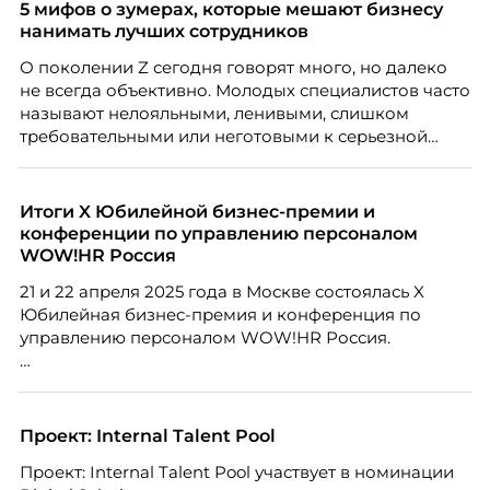
5 мифов о зумерах, которые мешают бизнесу
нанимать лучших сотрудников
О поколении Z сегодня говорят много, но далеко
не всегда объективно. Молодых специалистов часто
называют нелояльными, ленивыми, слишком
требовательными или неготовыми к серьезной
работе. Эти стереотипы влияют на решения
работодателей и нередко становятся причиной
кадровых ошибок. В этой статье Марина Ускова,
Итоги X Юбилейной бизнес-премии и
руководитель отдела подбора персонала
конференции по управлению персоналом
рекрутинговой компании, разбирает самые
WOW!HR Россия
распространенные мифы о зумерах и объясняет,
21 и 22 апреля 2025 года в Москве состоялась X
почему устаревшие представления мешают
Юбилейная бизнес-премия и конференция по
бизнесу находить и удерживать сильных
управлению персоналом WOW!HR Россия.
сотрудников.
Победители – лучшие проекты в сфере управления
персоналом, были определены путем голосования
номинантов и гостей мероприятия.
Проект: Internal Talent Pool
Проект: Internal Talent Pool участвует в номинации