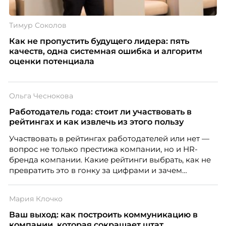
Тимур Соколов
Как не пропустить будущего лидера: пять
качеств, одна системная ошибка и алгоритм
оценки потенциала
Ольга Чеснокова
Работодатель года: стоит ли участвовать в
рейтингах и как извлечь из этого пользу
Участвовать в рейтингах работодателей или нет —
вопрос не только престижа компании, но и HR-
бренда компании. Какие рейтинги выбрать, как не
превратить это в гонку за цифрами и зачем
небольшой компании соревноваться в одном
списке с Яндексом и Озоном. Рассказывает Ольга
Мария Клочко
Чеснокова, HR-директор Right line.
Ваш выход: как построить коммуникацию в
компании, которая сокращает штат