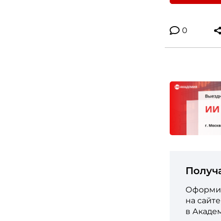
0
Получ
Оформит
на сайт
в Акаде