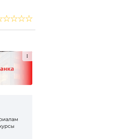
ериалам
 курсы