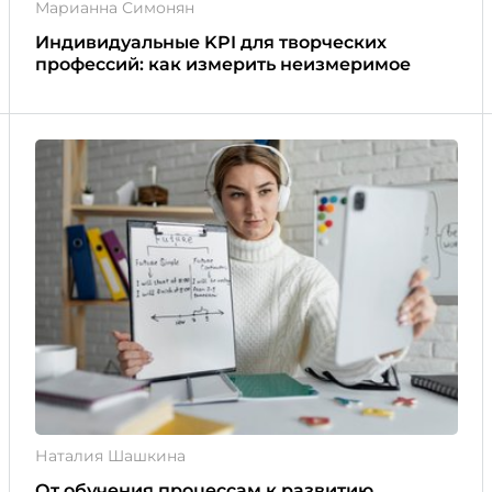
Марианна Симонян
Индивидуальные KPI для творческих
профессий: как измерить неизмеримое
Наталия Шашкина
От обучения процессам к развитию