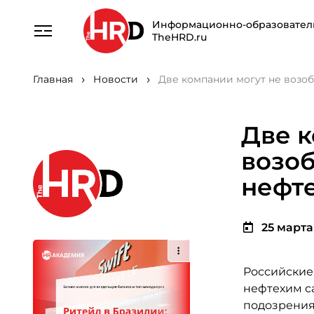
Информационно-образовател
TheHRD.ru
Главная
Новости
Две компании могут не возо
Две к
возоб
нефт
25 марта 
Российские
нефтехим са
подозрения