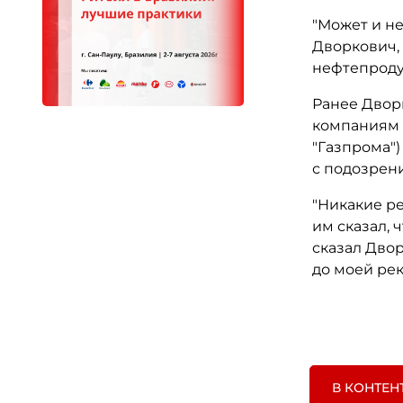
"Может и не
Дворкович,
нефтепроду
Ранее Двор
компаниям 
"Газпрома")
с подозрен
"Никакие ре
им сказал, 
сказал Двор
до моей ре
В КОНТЕН