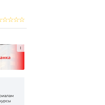
ериалам
 курсы