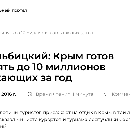
ьный портал
ринять до 10 миллионов отдыхающих за год
ьбицкий: Крым готов
ть до 10 миллионов
ающих за год
2016 г.
Время чтения: 1 минута
Коммен
ловины туристов приезжают на отдых в Крым в три 
ссказал министр курортов и туризма республики Сер
ий.