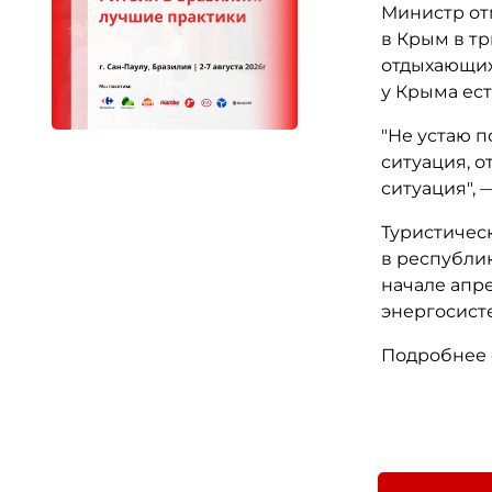
Министр отм
в Крым в тр
отдыхающих 
у Крыма ест
"Не устаю п
ситуация, о
ситуация", 
Туристическ
в республи
начале апре
энергосист
Подробнее о