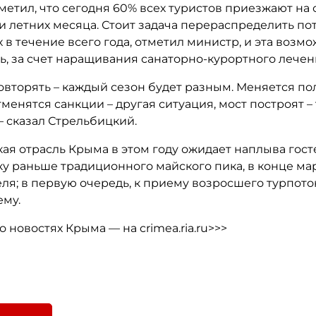
етил, что сегодня 60% всех туристов приезжают на 
и летних месяца. Стоит задача перераспределить по
в течение всего года, отметил министр, и эта возм
ь, за счет наращивания санаторно-курортного лечен
овторять – каждый сезон будет разным. Меняется п
тменятся санкции – другая ситуация, мост построят –
— сказал Стрельбицкий.
ая отрасль Крыма в этом году ожидает наплыва гост
ку раньше традиционного майского пика, в конце ма
ля; в первую очередь, к приему возросшего турпото
ему.
 новостях Крыма — на crimea.ria.ru>>>