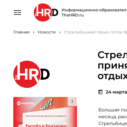
Информационно-образовател
TheHRD.ru
Главная
Новости
Стрельбицкий: Крым готов п
Стрел
приня
отдых
24 марта 
Большая по
месяца, ра
Стрельбицк