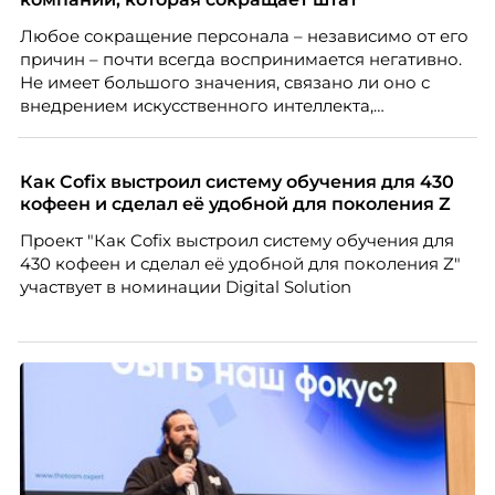
Любое сокращение персонала – независимо от его
причин – почти всегда воспринимается негативно.
Не имеет большого значения, связано ли оно с
внедрением искусственного интеллекта,
изменением бизнес-модели, финансовыми
трудностями или пересмотром организационной
структуры компании. Для сотрудников сокращения
Как Cofix выстроил систему обучения для 430
означают потерю стабильности, а для внешнего
кофеен и сделал её удобной для поколения Z
рынка становятся сигналом о возможных
Проект "Как Cofix выстроил систему обучения для
проблемах организации. В результате увольнения
430 кофеен и сделал её удобной для поколения Z"
нередко превращаются в фактор, который
участвует в номинации Digital Solution
негативно влияет HR-бренд работодателя.