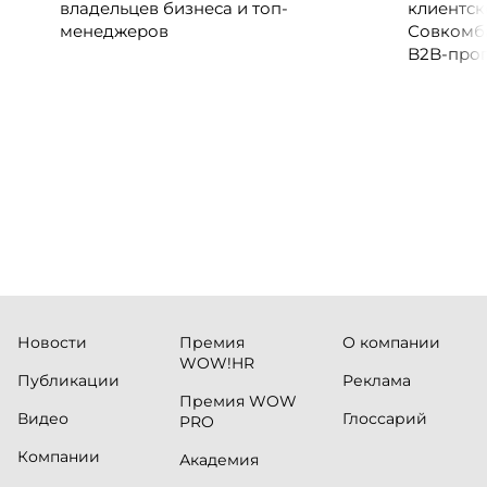
владельцев бизнеса и топ-
клиентск
менеджеров
Совкомб
B2B-прог
клиентск
руководи
сервисны
Новости
Премия
О компании
WOW!HR
Публикации
Реклама
Премия WOW
Видео
Глоссарий
PRO
Компании
Академия