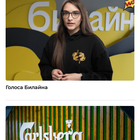
вовлечения, стоит остановиться на неудобном
факте: данные говорят ровно обратное тому, что
подсказывает интуиция. Автор свежего выпуска
Марианна Симонян — HR Tech лидер, эксперт по
People Analytics, приглашённый лектор НИУ ВШЭ и
МИФИ, автор книги «Дао женской карьеры».
Голоса Билайна