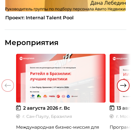
Проект: Internal Talent Pool
Мероприятия
2 августа 2026 г.
Вс
13 авг
г. Сан-Паулу, Бразилия
г. Мос
Международная бизнес-миссия для
Программ