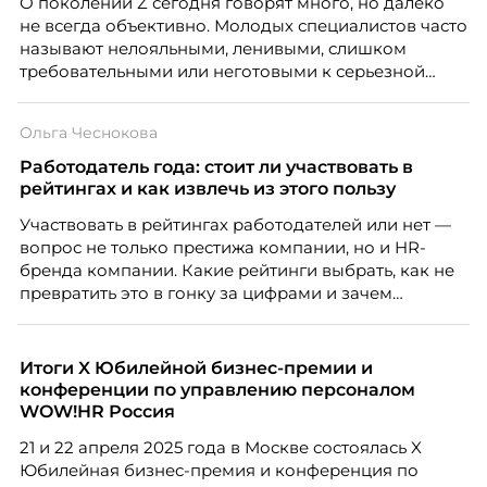
О поколении Z сегодня говорят много, но далеко
не всегда объективно. Молодых специалистов часто
называют нелояльными, ленивыми, слишком
требовательными или неготовыми к серьезной
работе. Эти стереотипы влияют на решения
работодателей и нередко становятся причиной
Ольга Чеснокова
кадровых ошибок. В этой статье Марина Ускова,
руководитель отдела подбора персонала
Работодатель года: стоит ли участвовать в
рекрутинговой компании, разбирает самые
рейтингах и как извлечь из этого пользу
распространенные мифы о зумерах и объясняет,
Участвовать в рейтингах работодателей или нет —
почему устаревшие представления мешают
вопрос не только престижа компании, но и HR-
бизнесу находить и удерживать сильных
бренда компании. Какие рейтинги выбрать, как не
сотрудников.
превратить это в гонку за цифрами и зачем
небольшой компании соревноваться в одном
списке с Яндексом и Озоном. Рассказывает Ольга
Чеснокова, HR-директор Right line.
Итоги X Юбилейной бизнес-премии и
конференции по управлению персоналом
WOW!HR Россия
21 и 22 апреля 2025 года в Москве состоялась X
Юбилейная бизнес-премия и конференция по