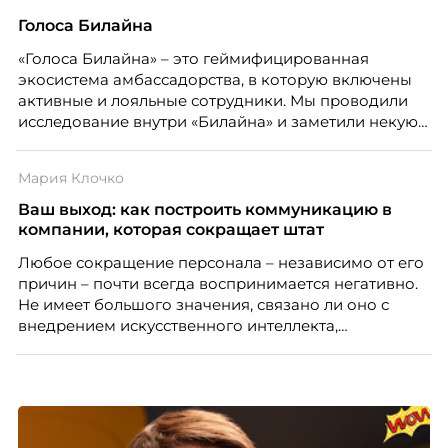
Голоса Билайна
«Голоса Билайна» – это геймифицированная
экосистема амбассадорства, в которую включены
активные и лояльные сотрудники. Мы проводили
исследование внутри «Билайна» и заметили некую
особенность. Сотрудники в компании хотят не
только материальную мотивацию, но и систему
Мария Клочко
благодарности и публичного признания.
Ваш выход: как построить коммуникацию в
компании, которая сокращает штат
Любое сокращение персонала – независимо от его
причин – почти всегда воспринимается негативно.
Не имеет большого значения, связано ли оно с
внедрением искусственного интеллекта,
изменением бизнес-модели, финансовыми
трудностями или пересмотром организационной
структуры компании. Для сотрудников сокращения
означают потерю стабильности, а для внешнего
рынка становятся сигналом о возможных