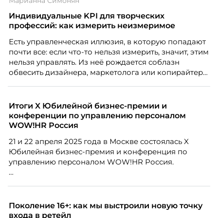
Марианна Симонян
Индивидуальные KPI для творческих
профессий: как измерить неизмеримое
Есть управленческая иллюзия, в которую попадают
почти все: если что-то нельзя измерить, значит, этим
нельзя управлять. Из неё рождается соблазн
обвесить дизайнера, маркетолога или копирайтера
цифрами — количеством макетов, числом постов,
объёмом текста — и назвать это системой KPI.
Проблема в том, что так мы измеряем не ценность,
Итоги X Юбилейной бизнес-премии и
а движение. А творческая работа — это тот редкий
конференции по управлению персоналом
случай, где движение и результат могут не
WOW!HR Россия
совпадать вовсе.
21 и 22 апреля 2025 года в Москве состоялась X
Юбилейная бизнес-премия и конференция по
управлению персоналом WOW!HR Россия.
Победители – лучшие проекты в сфере управления
персоналом, были определены путем голосования
номинантов и гостей мероприятия.
Поколение 16+: как мы выстроили новую точку
входа в ретейл