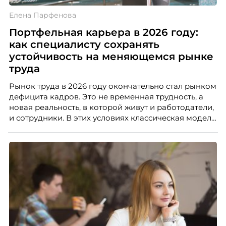
Елена Парфенова
Портфельная карьера в 2026 году:
как специалисту сохранять
устойчивость на меняющемся рынке
труда
Рынок труда в 2026 году окончательно стал рынком
дефицита кадров. Это не временная трудность, а
новая реальность, в которой живут и работодатели,
и сотрудники. В этих условиях классическая модель
«одна работа на всю жизнь» уходит в прошлое. Ей
на смену приходит портфельная карьера –
продуманная система из нескольких
профессиональных опор, которая даёт специалисту
устойчивость, гибкость и возможности для роста.
Автор – Елена Парфенова, карьерный консультант,
HR-эксперт, наставник. Разбирает, как работает эта
модель и кому она подходит в первую очередь.