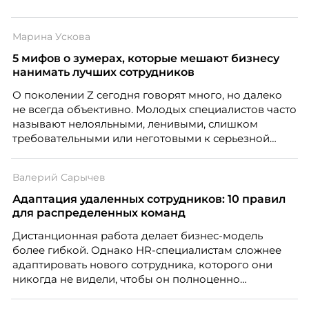
Марина Ускова
5 мифов о зумерах, которые мешают бизнесу
нанимать лучших сотрудников
О поколении Z сегодня говорят много, но далеко
не всегда объективно. Молодых специалистов часто
называют нелояльными, ленивыми, слишком
требовательными или неготовыми к серьезной
работе. Эти стереотипы влияют на решения
работодателей и нередко становятся причиной
Валерий Сарычев
кадровых ошибок. В этой статье Марина Ускова,
руководитель отдела подбора персонала
Адаптация удаленных сотрудников: 10 правил
рекрутинговой компании, разбирает самые
для распределенных команд
распространенные мифы о зумерах и объясняет,
Дистанционная работа делает бизнес-модель
почему устаревшие представления мешают
более гибкой. Однако HR-специалистам сложнее
бизнесу находить и удерживать сильных
адаптировать нового сотрудника, которого они
сотрудников.
никогда не видели, чтобы он полноценно
почувствовал себя частью команды.