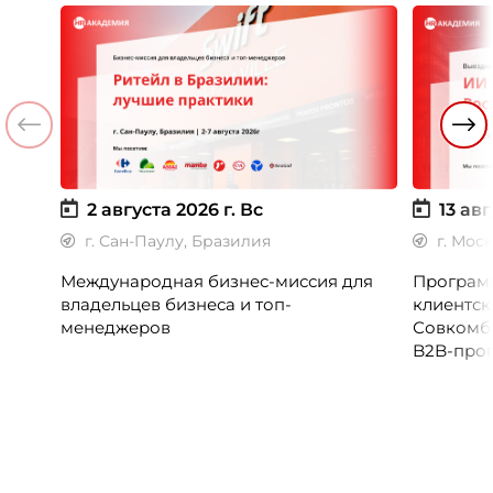
2 августа 2026 г.
Вс
13 авг
г. Сан-Паулу, Бразилия
г. Мос
Международная бизнес-миссия для
Программ
владельцев бизнеса и топ-
клиентск
менеджеров
Совкомб
B2B-прог
клиентск
руководи
сервисны