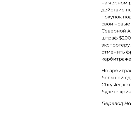
на черном 
действие п
покупок по
свои новые
Северной Ам
штраф $200
экспортеру.
отменить ф
карбитраже
Но арбитра
большой сде
Chrysler, к
будете крич
Перевод На