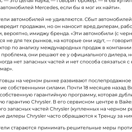
 — это целая наука, — говорит брокер. — Я бы купил
автомобилей Mercedes, если бы я мог их найти».
ели автомобилей не удивляются. Сбыт автомобилей
овредит продажам, но он наносит вред дилерам, ра
, вероятно, имиджу бренда. «Эти автомобили (с чер
я не для тех рынков, на которые они идут, — говор
ктор по анализу международных продаж в компании C
 проблема, они решают ее у официального дилера, н
ногда нет запасных частей и нет способа связаться с 
мар».
рговцы на черном рынке развивают послепродажное
ие собственными силами. Почти 18 месяцев назад В
 собственную гарантийную программу, которая дубл
ю гарантию Chrysler. В его сервисном центре в Вай
ого запасных частей Chrysler (купленных на черном р
е дилеры Chrysler часто обращаются к Тренцу за ни
ели стараются принимать решительные меры проти