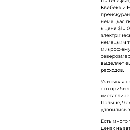
По телефону
Квебеке и Н
прейскурант
немецкая п
к цене $10 
электричес
немецким т
микросхему
североамери
выделяет е
расходов.
Учитывая вс
его прибыль
«металличес
Польше, Чех
удвоились з
Есть много 
ценах на ав