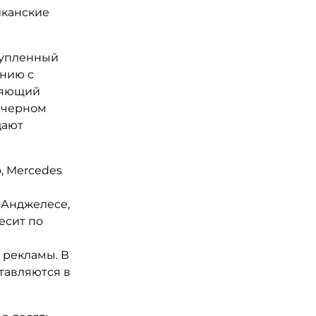
иканские
 купленный
ению с
вляющий
 черном
дают
, Mercedes
с-Анджелесе,
есит по
 рекламы. В
тавляются в