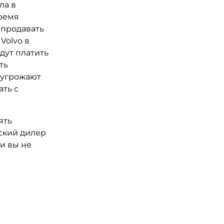
ла в
время
епродавать
Volvo в
дут платить
ть
M угрожают
ть с
ять
дский дилер
ли вы не