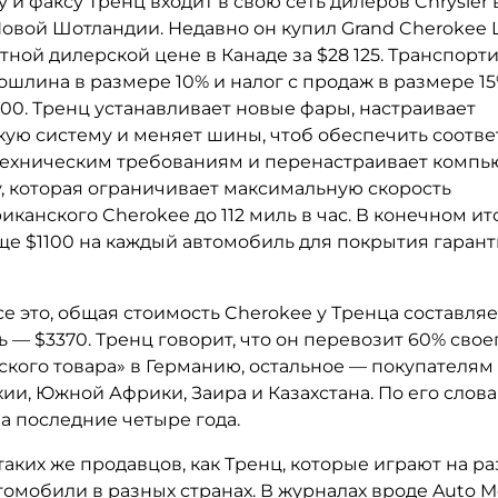
 и факсу Тренц входит в свою сеть дилеров Chrysler 
овой Шотландии. Недавно он купил Grand Cherokee L
ной дилерской цене в Канаде за $28 125. Транспорт
ошлина в размере 10% и налог с продаж в размере 1
000. Тренц устанавливает новые фары, настраивает
кую систему и меняет шины, чтоб обеспечить соотве
ехническим требованиям и перенастраивает комп
, которая ограничивает максимальную скорость
канского Cherokee до 112 миль в час. В конечном ит
ще $1100 на каждый автомобиль для покрытия гаран
е это, общая стоимость Cherokee у Тренца составляет
 — $3370. Тренц говорит, что он перевозит 60% свое
кого товара» в Германию, остальное — покупателям 
ии, Южной Африки, Заира и Казахстана. По его слов
а последние четыре года.
таких же продавцов, как Тренц, которые играют на р
томобили в разных странах. В журналах вроде Auto M