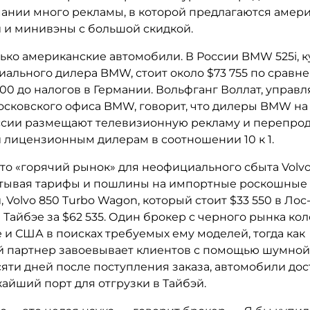
рмании много рекламы, в которой предлагаются амер
 и минивэны с большой скидкой.
лько американские автомобили. В России BMW 525i,
иального дилера BMW, стоит около $73 755 по сравн
800 до налогов в Германии. Вольфганг Воллат, упра
осковского офиса BMW, говорит, что дилеры BMW на
ссии размещают телевизионную рекламу и перепро
 лицензионным дилерам в соотношении 10 к 1.
то «горячий рынок» для неофициального сбыта Volvo
тывая тарифы и пошлины на импортные роскошные
 Volvo 850 Turbo Wagon, который стоит $33 550 в Ло
 Тайбэе за $62 535. Один брокер с черного рынка кол
 и США в поисках требуемых ему моделей, тогда как
й партнер завоевывает клиентов с помощью шумной
яти дней после поступления заказа, автомобили дос
айший порт для отгрузки в Тайбэй.