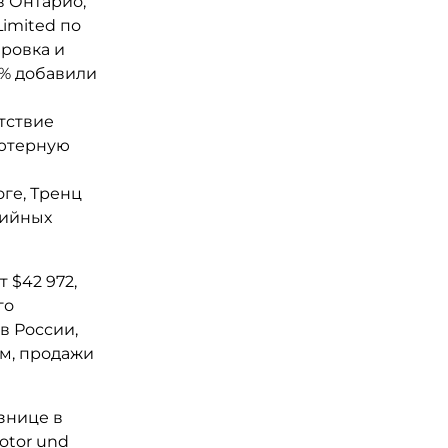
в Онтарио,
imited по
ировка и
5% добавили
тствие
ьютерную
оге, Тренц
тийных
 $42 972,
го
в России,
ам, продажи
азнице в
otor und