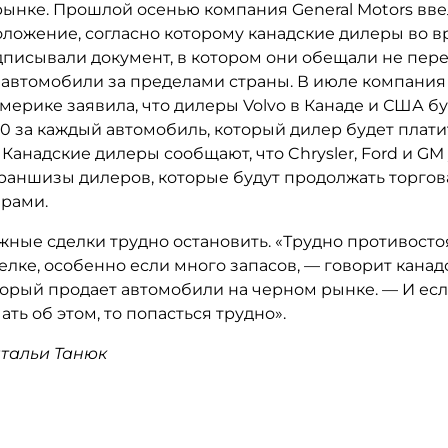
рынке. Прошлой осенью компания General Motors вве
оложение, согласно которому канадские дилеры во 
дписывали документ, в котором они обещали не пер
 автомобили за пределами страны. В июле компания 
ерике заявила, что дилеры Volvo в Канаде и США бу
0 за каждый автомобиль, который дилер будет плати
 Канадские дилеры сообщают, что Chrysler, Ford и G
раншизы дилеров, которые будут продолжать торгова
рами.
жные сделки трудно остановить. «Трудно противосто
лке, особенно если много запасов, — говорит кана
оторый продает автомобили на черном рынке. — И ес
ать об этом, то попасться трудно».
тальи Танюк