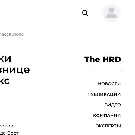
ласса люкс
ки
The HRD
знице
кс
НОВОСТИ
ПУБЛИКАЦИИ
ВИДЕО
КОМПАНИИ
rokee
ЭКСПЕРТЫ
ода Вест