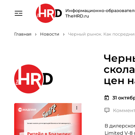
Информационно-образовател
TheHRD.ru
Главная
Новости
Черный рынок. Как посредник
Черн
скола
цен н
31 октябр
Коммент
В дилерском
Limited V-8