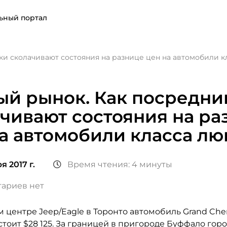
ьный портал
и сколачивают состояния на разнице цен на автомобили к
ый рынок. Как посредни
чивают состояния на ра
а автомобили класса лю
я 2017 г.
Время чтения: 4 минуты
ариев нет
 центре Jeep/Eagle в Торонто автомобиль Grand Che
 стоит $28 125. За границей в пригороде Буффало гор