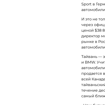
Sport в Ге
автомобили
И это не то
через офиц
ценой $38 
директор м
рынке в Ро
автомобили
Тайвань — э
и BMW. Учи
автомобили,
продается в
всей Канаде
тайваньски
течение дес
самый ближ