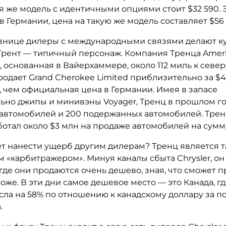
я же модель с идентичными опциями стоит $32 590. 
в Германии, цена на такую же модель составляет $56
азнице дилеры с международными связями делают ку
Трент — типичный персонаж. Компания Тренца Ameri
 основанная в Вайерхаммере, около 112 миль к север
одает Grand Cherokee Limited приблизительно за $4
 чем официальная цена в Германии. Имея в запасе
ьно джипы и минивэны Voyager, Тренц в прошлом го
 автомобилей и 200 подержанных автомобилей. Трен
ботал около $3 млн на продаже автомобилей на сумм
ет нанести ущерб другим дилерам? Тренц является т
 «карбитражером». Минуя каналы сбыта Chrysler, он
где они продаются очень дешево, зная, что сможет п
оже. В эти дни самое дешевое место — это Канада, г
сла на 58% по отношению к канадскому доллару за п
.