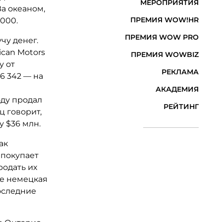
МЕРОПРИЯТИЯ
За океаном,
ПРЕМИЯ WOW!HR
 000.
ПРЕМИЯ WOW PRO
чу денег.
can Motors
ПРЕМИЯ WOWBIZ
у от
РЕКЛАМА
6 342 — на
АКАДЕМИЯ
ду продал
РЕЙТИНГ
ц говорит,
у $36 млн.
ак
 покупает
родать их
де немецкая
оследние