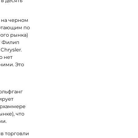
 в десять
 на черном
ботающим по
ного рынка)
ит Филип
hrysler.
о нет
ними. Это
ольфганг
ирует
ерхаммере
ынке), что
ми.
в торговли