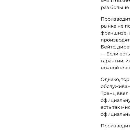
«Наш бизнес
раз больше 
Производит
рынке не п
франшизе, и
производятс
Бейтс, дире
— Если есть
гарантии, и
ночной кош
Однако, то
обслуживан
Тренц ввел
официальну
есть так мн
официальны
Производит