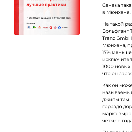
Сенека така
в Мюнхене, 
На такой р
Вольфганг 
Trenz GmbH,
Мюнхена, пр
17% меньше,
исключител
1000 новых
что он зара
Как он мож
называемым
джипы там, 
гораздо дор
марка выро
четыре года