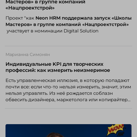
Мастеров» в группе компаний
«Нацпроектстрой»
Проект "как
Neon
HRM поддержала запуск «Школы
Мастеров» в группе компаний «Нацпроектстрой»
участвует в номинации Digital Solution
Марианна Симонян
Индивидуальные KPI для творческих
профессий: как измерить неизмеримое
Есть управленческая иллюзия, в которую попадают
почти все: если что-то нельзя измерить, значит, этим
нельзя управлять. Из неё рождается соблазн
обвесить дизайнера, маркетолога или копирайтера
цифрами — количеством макетов, числом постов,
объёмом текста — и назвать это системой KPI.
Проблема в том, что так мы измеряем не ценность,
а движение. А творческая работа — это тот редкий
случай, где движение и результат могут не