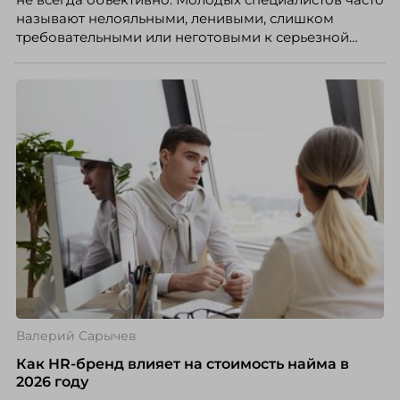
называют нелояльными, ленивыми, слишком
требовательными или неготовыми к серьезной
работе. Эти стереотипы влияют на решения
работодателей и нередко становятся причиной
кадровых ошибок. В этой статье Марина Ускова,
руководитель отдела подбора персонала
рекрутинговой компании, разбирает самые
распространенные мифы о зумерах и объясняет,
почему устаревшие представления мешают
бизнесу находить и удерживать сильных
сотрудников.
Валерий Сарычев
Как HR-бренд влияет на стоимость найма в
2026 году