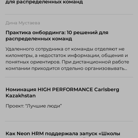
для распределенных команд
Дина Мустаева
Практика онбординга: 10 решений для
распределенных команд
Удаленного сотрудника от команды отделяют не
километры, а недостаток информации, общения и
понятных ориентиров. При дистанционной работе
компании приходится отдельно организовывать
многое из того, что в офисе происходит
естественно. Дина Мустаева, руководитель отдела
по работе с персоналом Инфомаксимум,
Номинация HIGH PERFORMANCE Carlsberg
рассказывает, как выстроить адаптацию
Kazakhstan
распределенной команды без лишнего контроля и
Проект: “Лучшие люди”
бесконечных созвонов.
Как Neon HRM поддержала запуск «Школы