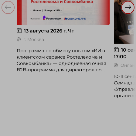
13 августа 2026 г.
Чт
г. Москва
10 сен
Программа по обмену опытом «ИИ в
17:00
клиентском сервисе Ростелекома и
Совкомбанка» — однодневная очная
Онлай
B2B-программа для директоров по
клиентскому опыту, CX-менеджеров,
10-11 се
руководителей колл-центров и
Семнадц
сервисных подразделений.
«Управле
организо
«Проспер
Russia.ru.