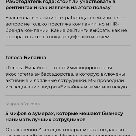
Работодатель года: стоит ли участвовать в
рейтингах и как извлечь из этого пользу
Участвовать в рейтингах работодателей или нет —
вопрос не только престижа компании, но и HR-
бренда компании. Какие рейтинги выбрать, как не
превратить это в гонку за цифрами и зачем
небольшой компании соревноваться в одном
списке с Яндексом и Озоном. Рассказывает Ольга
Чеснокова, HR-директор Right line.
Голоса Билайна
«Голоса Билайна» – это геймифицированная
экосистема амбассадорства, в которую включены
активные и лояльные сотрудники. Мы проводили
исследование внутри «Билайна» и заметили некую
особенность. Сотрудники в компании хотят не
только материальную мотивацию, но и систему
Марина Ускова
благодарности и публичного признания.
5 мифов о зумерах, которые мешают бизнесу
нанимать лучших сотрудников
О поколении Z сегодня говорят много, но далеко
не всегда объективно. Молодых специалистов часто