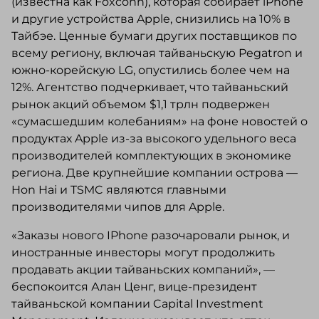
(известна как Foxconn), которая собирает iPhone
и другие устройства Apple, снизились на 10% в
Тайбэе. Ценные бумаги других поставщиков по
всему региону, включая тайваньскую Pegatron и
южно-корейскую LG, опустились более чем на
12%. Агентство подчеркивает, что тайваньский
рынок акций объемом $1,1 трлн подвержен
«сумасшедшим колебаниям» на фоне новостей о
продуктах Apple из-за высокого удельного веса
производителей комплектующих в экономике
региона. Две крупнейшие компании острова —
Hon Hai и TSMC являются главными
производителями чипов для Apple.
«Заказы нового IPhone разочаровали рынок, и
иностранные инвесторы могут продолжить
продавать акции тайваньских компаний», —
беспокоится Алан Ценг, вице-президент
тайваньской компании Capital Investment