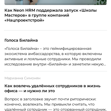
Как Neon HRM поддержала запуск «Школы
Мастеров» в группе компаний
«Нацпроектстрой»
Голоса Билайна
«Голоса Билайна» – это геймифицированная
экосистема амбассадорства, в которую включены
активные и лояльные сотрудники. Мы проводили
исследование внутри «Билайна» и заметили некую
особенность. Сотрудники в компании хотят не
только материальную мотивацию, но и систему
Марианна Симонян
благодарности и публичного признания.
Как вовлечь удалённых сотрудников в жизнь
офиса — и нужно ли это
Вопрос в заголовке звучит почти риторически:
конечно, вовлекать. Мы привыкли считать, что
удалённый сотрудник — это оторванный сотрудник,