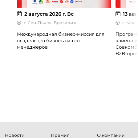
2 августа 2026 г.
Вс
13 авг
г. Сан-Паулу, Бразилия
г. Мос
Международная бизнес-миссия для
Программ
владельцев бизнеса и топ-
клиентск
менеджеров
Совкомб
B2B-прог
клиентск
руководи
сервисны
Новости
Премия
О компании