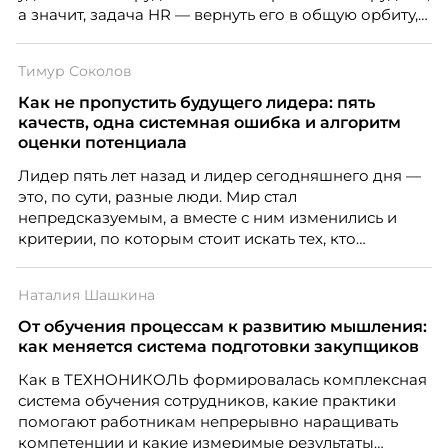
а значит, задача HR — вернуть его в общую орбиту,
подключить к корпоративной жизни, растопить
дистанцию. Но прежде, чем строить программу
Тимур Соколов
вовлечения, стоит остановиться на неудобном
факте: данные говорят ровно обратное тому, что
Как не пропустить будущего лидера: пять
подсказывает интуиция. Автор свежего выпуска
качеств, одна системная ошибка и алгоритм
Марианна Симонян — HR Tech лидер, эксперт по
оценки потенциала
People Analytics, приглашённый лектор НИУ ВШЭ и
Лидер пять лет назад и лидер сегодняшнего дня —
МИФИ, автор книги «Дао женской карьеры».
это, по сути, разные люди. Мир стал
непредсказуемым, а вместе с ним изменились и
критерии, по которым стоит искать тех, кто
способен вести команду вперёд. О том, какие
качества сегодня отличают настоящего лидера от
Наталия Шашкина
«свадебного генерала», почему стандартные
системы оценки часто упускают самых талантливых
От обучения процессам к развитию мышления:
людей и как выявить лидерский потенциал ещё до
как меняется система подготовки закупщиков
того, как он проявится в цифрах KPI, рассказывает
Как в ТЕХНОНИКОЛЬ формировалась комплексная
Тимур Соколов, ключевой эксперт по
система обучения сотрудников, какие практики
стратегическому развитию и формированию
помогают работникам непрерывно наращивать
культуры лидерства в организациях.
компетенции и какие измеримые результаты