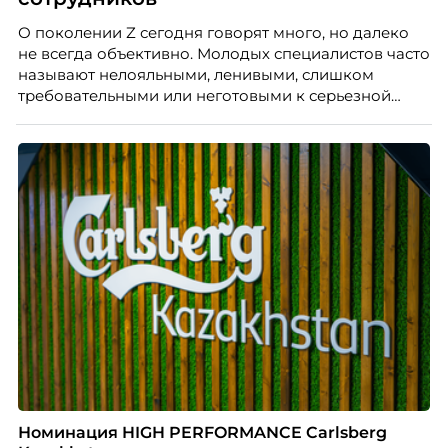
О поколении Z сегодня говорят много, но далеко
не всегда объективно. Молодых специалистов часто
называют нелояльными, ленивыми, слишком
требовательными или неготовыми к серьезной
работе. Эти стереотипы влияют на решения
работодателей и нередко становятся причиной
кадровых ошибок. В этой статье Марина Ускова,
руководитель отдела подбора персонала
рекрутинговой компании, разбирает самые
распространенные мифы о зумерах и объясняет,
почему устаревшие представления мешают
бизнесу находить и удерживать сильных
сотрудников.
Номинация HIGH PERFORMANCE Carlsberg