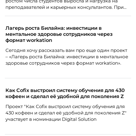
ростом числа студентов выросла и нагрузка на
преподавателей и карьерных консультантов. При
этом ожидания студентов тоже менялись. Нам
нужно было решить сразу несколько задач:
повысить эффективность сотрудников, ускорить
Лагерь роста Билайна: инвестиции в
процессы, сохранить качество поддержки и
ментальное здоровье сотрудников через
масштабироваться без роста команды. Так и
формат workation
появился AI-помощник, встроенный в платформу
Сегодня хочу рассказать вам про еще один проект
Skillbox.
– «Лагерь роста Билайна: инвестиции в ментальное
здоровье сотрудников через формат workation».
Как Cofix выстроил систему обучения для 430
кофеен и сделал её удобной для поколения Z
Проект "Как Cofix выстроил систему обучения для
430 кофеен и сделал её удобной для поколения Z"
участвует в номинации Digital Solution