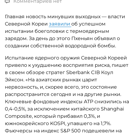
Комментариев нет
Главная новость минувших выходных — власти
Северной Кореи
заявили
об успешном
испытании боеголовки с термоядерным
зарядом. За день до этого Пхеньян объявил о
создании собственной водородной бомбы.
Испытание ядерного оружия Северной Кореей
привело к ухудшению восприятия риска, пишет
в своем обзоре стратег Sberbank CIB Коул
Эйксон. «На азиатских рынках царит
нервозность, и, скорее всего, это состояние
распространится сегодня и на другие рынки.
Ключевые фондовые индексы АТР снизились на
0,4-0,5%, за исключением китайского Shanghai
Composite, который прибавил 0,3%, и
южнокорейского KOSPI, упавшего на 1,7%.
Фьючерсы на индекс S&P 500 подешевели на