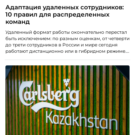
Адаптация удаленных сотрудников:
10 правил для распределенных
команд
Удаленный формат работы окончательно перестал
быть исключением: по разным оценкам, от четверти
до трети сотрудников в России и мире сегодня
работают дистанционно или в гибридном режиме.
Но чем шире распространяется удаленка, тем
очевиднее становится разрыв: если в офисе
адаптация во многом происходит сама собой, то на
расстоянии она требует осознанного
проектирования — иначе компания рискует
потерять новичка в первые же месяцы.