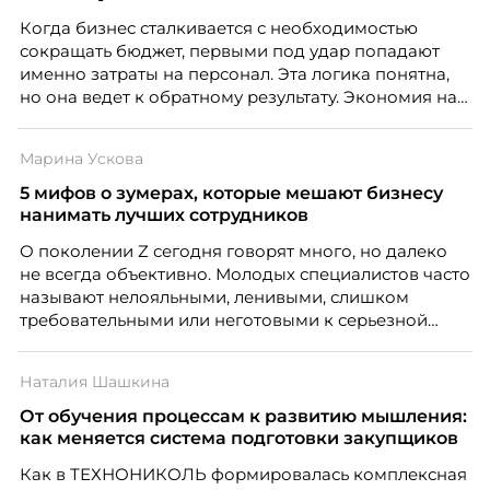
Когда бизнес сталкивается с необходимостью
сокращать бюджет, первыми под удар попадают
именно затраты на персонал. Эта логика понятна,
но она ведет к обратному результату. Экономия на
сотрудниках напрямую снижает качество продукта,
клиентского сервиса и репутации компании, а
Марина Ускова
значит – сокращает доходы бизнеса.
5 мифов о зумерах, которые мешают бизнесу
нанимать лучших сотрудников
О поколении Z сегодня говорят много, но далеко
не всегда объективно. Молодых специалистов часто
называют нелояльными, ленивыми, слишком
требовательными или неготовыми к серьезной
работе. Эти стереотипы влияют на решения
работодателей и нередко становятся причиной
Наталия Шашкина
кадровых ошибок. В этой статье Марина Ускова,
руководитель отдела подбора персонала
От обучения процессам к развитию мышления:
рекрутинговой компании, разбирает самые
как меняется система подготовки закупщиков
распространенные мифы о зумерах и объясняет,
Как в ТЕХНОНИКОЛЬ формировалась комплексная
почему устаревшие представления мешают