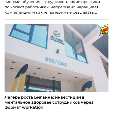
система обучения сотрудников, какие практики
бизнесу находить и удерживать сильных
помогают работникам непрерывно наращивать
сотрудников.
компетенции и какие измеримые результаты
приносит обучение на реальных проектах.
Рассказывает Наталия Шашкина, директор по
закупкам направления «Минеральная изоляция»
компании ТЕХНОНИКОЛЬ.
Лагерь роста Билайна: инвестиции в
ментальное здоровье сотрудников через
формат workation