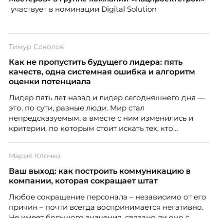
участвует в номинации Digital Solution
Тимур Соколов
Как не пропустить будущего лидера: пять
качеств, одна системная ошибка и алгоритм
оценки потенциала
Лидер пять лет назад и лидер сегодняшнего дня —
это, по сути, разные люди. Мир стал
непредсказуемым, а вместе с ним изменились и
критерии, по которым стоит искать тех, кто
способен вести команду вперёд. О том, какие
качества сегодня отличают настоящего лидера от
Мария Клочко
«свадебного генерала», почему стандартные
системы оценки часто упускают самых талантливых
Ваш выход: как построить коммуникацию в
людей и как выявить лидерский потенциал ещё до
компании, которая сокращает штат
того, как он проявится в цифрах KPI, рассказывает
Любое сокращение персонала – независимо от его
Тимур Соколов, ключевой эксперт по
причин – почти всегда воспринимается негативно.
стратегическому развитию и формированию
Не имеет большого значения, связано ли оно с