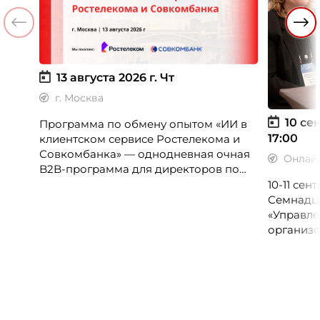
13 августа 2026 г.
Чт
г. Москва
10 сен
Программа по обмену опытом «ИИ в
17:00
клиентском сервисе Ростелекома и
Совкомбанка» — однодневная очная
Онлай
B2B-программа для директоров по
клиентскому опыту, CX-менеджеров,
10-11 се
руководителей колл-центров и
Семнадц
сервисных подразделений.
«Управле
организо
«Проспер
Russia.ru.