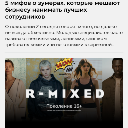
5 мифов о зумерах, которые мешают
бизнесу нанимать лучших
сотрудников
О поколении Z сегодня говорят много, но далеко
не всегда объективно. Молодых специалистов часто
называют нелояльными, ленивыми, слишком
требовательными или неготовыми к серьезной
работе. Эти стереотипы влияют на решения
работодателей и нередко становятся причиной
кадровых ошибок. В этой статье Марина Ускова,
руководитель отдела подбора персонала
рекрутинговой компании, разбирает самые
распространенные мифы о зумерах и объясняет,
почему устаревшие представления мешают
бизнесу находить и удерживать сильных
сотрудников.