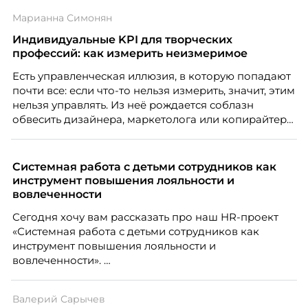
Марианна Симонян
Индивидуальные KPI для творческих
профессий: как измерить неизмеримое
Есть управленческая иллюзия, в которую попадают
почти все: если что-то нельзя измерить, значит, этим
нельзя управлять. Из неё рождается соблазн
обвесить дизайнера, маркетолога или копирайтера
цифрами — количеством макетов, числом постов,
объёмом текста — и назвать это системой KPI.
Проблема в том, что так мы измеряем не ценность,
Системная работа с детьми сотрудников как
а движение. А творческая работа — это тот редкий
инструмент повышения лояльности и
случай, где движение и результат могут не
вовлеченности
совпадать вовсе.
Сегодня хочу вам рассказать про наш HR-проект
«Системная работа с детьми сотрудников как
инструмент повышения лояльности и
вовлеченности».
Валерий Сарычев