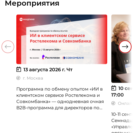
Мероприятия
13 августа 2026 г.
Чт
г. Москва
10 сен
Программа по обмену опытом «ИИ в
17:00
клиентском сервисе Ростелекома и
Совкомбанка» — однодневная очная
Онлай
B2B-программа для директоров по
клиентскому опыту, CX-менеджеров,
10-11 се
руководителей колл-центров и
Семнадц
сервисных подразделений.
«Управле
организо