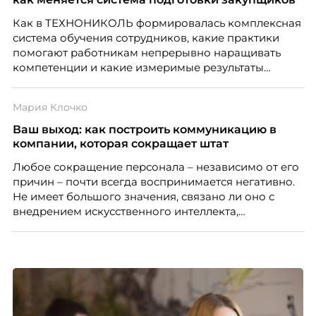
Как в ТЕХНОНИКОЛЬ формировалась комплексная
система обучения сотрудников, какие практики
помогают работникам непрерывно наращивать
компетенции и какие измеримые результаты
приносит обучение на реальных проектах.
Рассказывает Наталия Шашкина, директор по
Мария Клочко
закупкам направления «Минеральная изоляция»
компании ТЕХНОНИКОЛЬ.
Ваш выход: как построить коммуникацию в
компании, которая сокращает штат
Любое сокращение персонала – независимо от его
причин – почти всегда воспринимается негативно.
Не имеет большого значения, связано ли оно с
внедрением искусственного интеллекта,
изменением бизнес-модели, финансовыми
трудностями или пересмотром организационной
структуры компании. Для сотрудников сокращения
означают потерю стабильности, а для внешнего
рынка становятся сигналом о возможных
проблемах организации. В результате увольнения
нередко превращаются в фактор, который