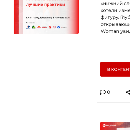
«нижний сл
хотели изме
фигуру. Глу
открывающе
Woman увиде
В КОНТЕН
0