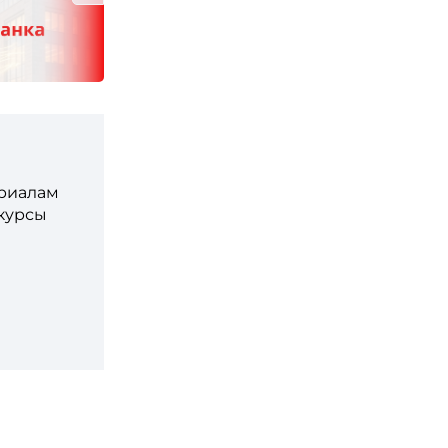
ериалам
 курсы