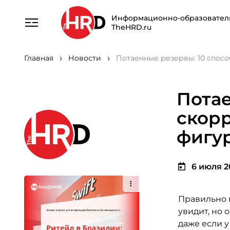
Информационно-образовател
TheHRD.ru
Главная
Новости
Потаенные резервы: 10 спос
Потае
скор
фигу
6 июля 20
Правильно 
увидит, но 
даже если у