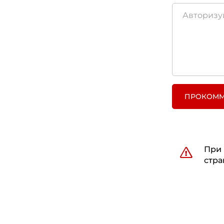
ПРОКОММ
При 
стра