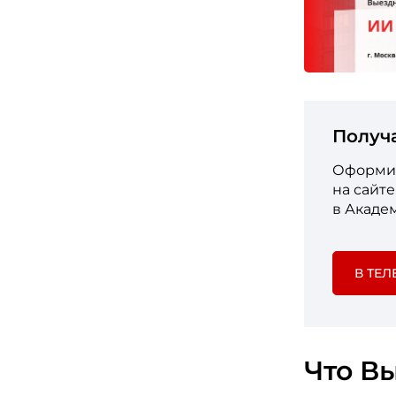
Получ
Оформит
на сайт
в Акаде
В ТЕЛ
Что Вы