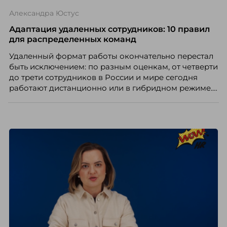
Рассказывает Наталия Шашкина, директор по
Александра Юстус
закупкам направления «Минеральная изоляция»
компании ТЕХНОНИКОЛЬ.
Адаптация удаленных сотрудников: 10 правил
для распределенных команд
Удаленный формат работы окончательно перестал
быть исключением: по разным оценкам, от четверти
до трети сотрудников в России и мире сегодня
работают дистанционно или в гибридном режиме.
Но чем шире распространяется удаленка, тем
очевиднее становится разрыв: если в офисе
адаптация во многом происходит сама собой, то на
расстоянии она требует осознанного
проектирования — иначе компания рискует
потерять новичка в первые же месяцы.