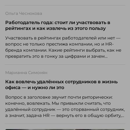
Ольга Чеснокова
Работодатель года: стоит ли участвовать в
рейтингах и как извлечь из этого пользу
Участвовать в рейтингах работодателей или нет —
вопрос не только престижа компании, но и HR-
бренда компании. Какие рейтинги выбрать, как не
превратить это в гонку за цифрами и зачем
небольшой компании соревноваться в одном
списке с Яндексом и Озоном. Рассказывает Ольга
Марианна Симонян
Чеснокова, HR-директор Right line.
Как вовлечь удалённых сотрудников в жизнь
офиса — и нужно ли это
Вопрос в заголовке звучит почти риторически:
конечно, вовлекать. Мы привыкли считать, что
удалённый сотрудник — это оторванный сотрудник,
а значит, задача HR — вернуть его в общую орбиту,
подключить к корпоративной жизни, растопить
дистанцию. Но прежде, чем строить программу