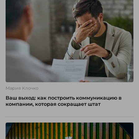
вовлечения, стоит остановиться на неудобном
факте: данные говорят ровно обратное тому, что
подсказывает интуиция. Автор свежего выпуска
Марианна Симонян — HR Tech лидер, эксперт по
People Analytics, приглашённый лектор НИУ ВШЭ и
МИФИ, автор книги «Дао женской карьеры».
Мария Клочко
Ваш выход: как построить коммуникацию в
компании, которая сокращает штат