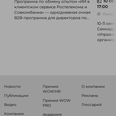
10 сен
Программа по обмену опытом «ИИ в
17:00
клиентском сервисе Ростелекома и
Совкомбанка» — однодневная очная
Онлай
B2B-программа для директоров по
клиентскому опыту, CX-менеджеров,
10-11 се
руководителей колл-центров и
Семнадц
сервисных подразделений.
«Управле
организо
«Проспер
Russia.ru.
Новости
Премия
О компании
WOW!HR
Публикации
Реклама
Премия WOW
Видео
Глоссарий
PRO
Компании
Академия