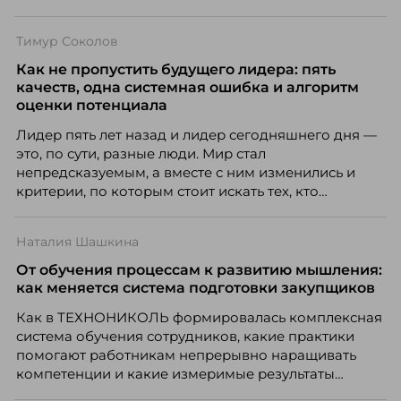
многое из того, что в офисе происходит
естественно. Дина Мустаева, руководитель отдела
Тимур Соколов
по работе с персоналом Инфомаксимум,
рассказывает, как выстроить адаптацию
Как не пропустить будущего лидера: пять
распределенной команды без лишнего контроля и
качеств, одна системная ошибка и алгоритм
бесконечных созвонов.
оценки потенциала
Лидер пять лет назад и лидер сегодняшнего дня —
это, по сути, разные люди. Мир стал
непредсказуемым, а вместе с ним изменились и
критерии, по которым стоит искать тех, кто
способен вести команду вперёд. О том, какие
качества сегодня отличают настоящего лидера от
Наталия Шашкина
«свадебного генерала», почему стандартные
системы оценки часто упускают самых талантливых
От обучения процессам к развитию мышления:
людей и как выявить лидерский потенциал ещё до
как меняется система подготовки закупщиков
того, как он проявится в цифрах KPI, рассказывает
Как в ТЕХНОНИКОЛЬ формировалась комплексная
Тимур Соколов, ключевой эксперт по
система обучения сотрудников, какие практики
стратегическому развитию и формированию
помогают работникам непрерывно наращивать
культуры лидерства в организациях.
компетенции и какие измеримые результаты
приносит обучение на реальных проектах.