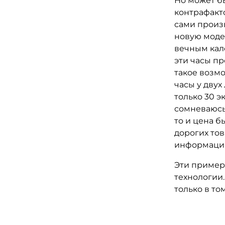
Но может бы
контрафакто
сами произв
новую моде
вечным кале
эти часы пр
такое возмо
часы у двух
только 30 э
сомневаюсь.
то и цена б
дорогих то
информацию
Эти примеры
технологии
только в то