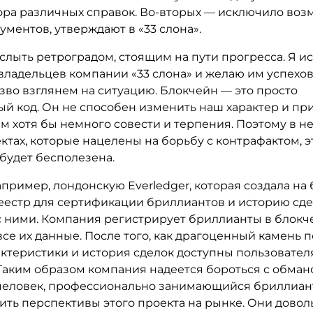
ора различных справок. Во-вторых — исключило воз
ументов, утверждают в «33 слона».
слыть ретроградом, стоящим на пути прогресса. Я и
владельцев компании «33 слона» и желаю им успехов
зво взглянем на ситуацию. Блокчейн — это просто
й код. Он не способен изменить наш характер и пр
м хотя бы немного совести и терпения. Поэтому в н
ктах, которые нацелены на борьбу с контрафактом, э
будет бесполезена.
пример, лондонскую Everledger, которая создала на 
еестр для сертификации бриллиантов и историю сде
с ними. Компания регистрирует бриллианты в блокч
се их данные. После того, как драгоценный камень по
актеристики и история сделок доступны пользовател
 Таким образом компания надеется бороться с обман
 человек, профессионально занимающийся бриллианта
ить перспективы этого проекта на рынке. Они довол