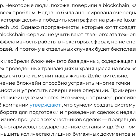
. Некоторые люди, похоже, поверили в blockchain, ка
 всех проблем. Недавно была анонсирована очередн
 которая должна победить контрафакт на рынке luxu
Tech Ltd. Однако программисты, которые хотят создат
lockchain-сервис, не учитывают главного: эта техно
эффективность работы в некоторых сферах, но не сп
дей. И поэтому в отдельных случаях будет бесполез
как изобрели блокчейн (это база данных, содержащая 
сех проведенных транзакциях и хранящаяся на всех 
ждут, что это изменит нашу жизнь. Действительно,
нение блокчейн способно устранить многие точки
ности и упростить совершение операций. Примерн
блокчейн уже имеются. Возьмем, например, россий
 В компании
утверждают
, что сумели создать систему
борота для подготовки и проведения сделок с недв
бизнес-процесс всех участников сделок — продавцов
, нотариусов, государственные органы и др. Это помо
еньшить количество лишних бумажных документов и