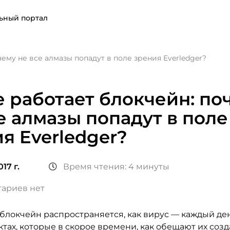
ьный портал
чему не все алмазы попадут в поле зрения Everledger?
е работает блокчейн: по
е алмазы попадут в поле
я Everledger?
17 г.
Время чтения: 4 минуты
ариев нет
 блокчейн распространяется, как вирус — каждый де
тах, которые в скорое времени, как обещают их созд