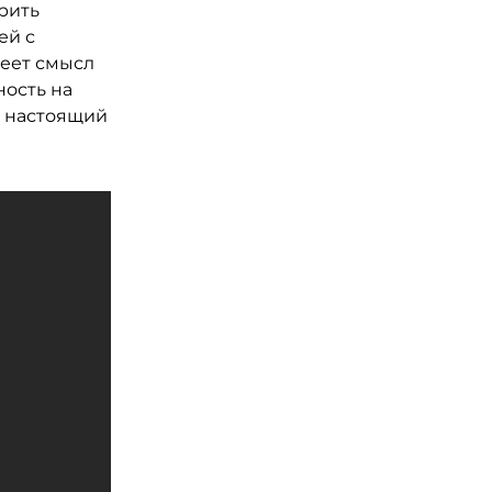
рить
ей с
меет смысл
ность на
т настоящий