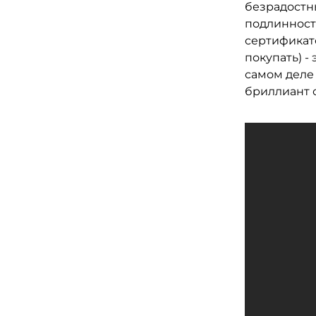
безрадостны
подлинност
сертификат
покупать) -
самом деле
бриллиант о