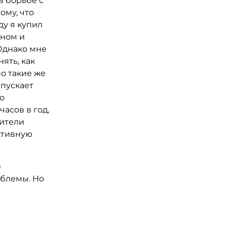
в борьбе с
ому, что
ду я купил
оном и
 Однако мне
ять, как
о такие же
ыпускает
но
часов в год,
дители
ктивную
е
облемы. Но