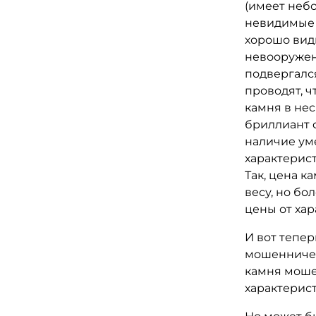
(имеет неб
невидимые д
хорошо вид
невооруженн
подвергалс
проводят, 
камня в нес
бриллиант 
наличие уме
характерис
Так, цена к
весу, но бо
цены от хар
И вот тепер
мошенничес
камня моше
характерист