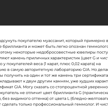
одсунуть покупателю муассанит, который примерно в
е бриллианта и может быть легко опознан геммолог
Поэтому некоторые недобросовестные ювелиры посту
яют камень приличных характеристик (цвет G и чист
 у покупателей веса (1 карат, плюс 0,02 карата) на
ию в самую авторитетную лабораторию GIA. Но дела
ы получить на один и тот же камень три сертификата
кладывают к двум другим камням, уже худших характ
ификат GIA. Могу сказать со стопроцентной уверенно
купатель не отличит цвет бриллианта G (практическ
 без видимого оттенка) от цвета L (бледно-желтоват
 сделать только профессиональный геммолог. И чист