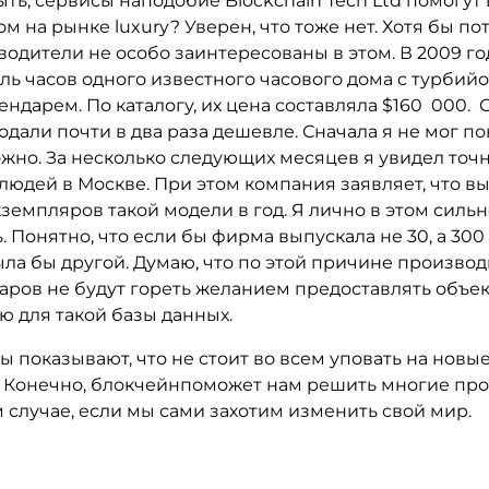
ть, сервисы наподобие Blockchain Tech Ltd помогут 
м на рынке luxury? Уверен, что тоже нет. Хотя бы пот
одители не особо заинтересованы в этом. В 2009 го
ль часов одного известного часового дома c турбий
ндарем. По каталогу, их цена составляла $160 000.
одали почти в два раза дешевле. Сначала я не мог пон
жно. За несколько следующих месяцев я увидел точн
 людей в Москве. При этом компания заявляет, что в
кземпляров такой модели в год. Я лично в этом силь
 Понятно, что если бы фирма выпускала не 30, а 300 
ыла бы другой. Думаю, что по этой причине произво
варов не будут гореть желанием предоставлять объе
 для такой базы данных.
 показывают, что не стоит во всем уповать на новы
. Конечно, блокчейнпоможет нам решить многие пр
м случае, если мы сами захотим изменить свой мир.