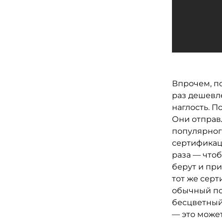
Впрочем, п
раз дешевл
наглость. 
Они отправл
популярного
сертификац
раза — чтоб
берут и при
тот же серт
обычный по
беcцветный,
— это может