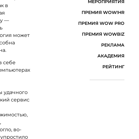
МЕРОПРИЯТИЯ
к в
ПРЕМИЯ WOW!HR
ая
ry —
ПРЕМИЯ WOW PRO
ь
ПРЕМИЯ WOWBIZ
логия может
особна
РЕКЛАМА
на.
АКАДЕМИЯ
в себе
РЕЙТИНГ
компьютерах
ы удачного
ский сервис
ижимостью,
,
гло, во-
 упростило