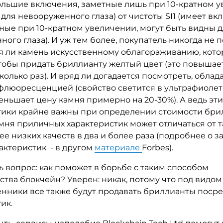
ольшие включения, заметные лишь при 10-кратном у
ля невооруженного глаза) от чистоты SI1 (имеет вк
ные при 10-кратном увеличении, могут быть видны 
ого глаза). И уж тем более, покупатель никогда не п
я ли камень искусственному облагораживанию, кото
чтобы придать бриллианту желтый цвет (это повышае
колько раз). И вряд ли догадается посмотреть, облад
флюоресценцией (свойство светится в ультрафиолете
ньшает цену камня примерно на 20-30%). А ведь эт
тики крайне важны при определении стоимости бри
амня приличных характеристик может отличаться от т
лее низких качеств в два и более раза (подробнее о 
актеристик - в другом
материале
Forbes).
ь вопрос: как поможет в борьбе с таким способом
тва блокчейн? Уверен: никак, потому что под видо
нники все также будут продавать бриллианты поср
ик.