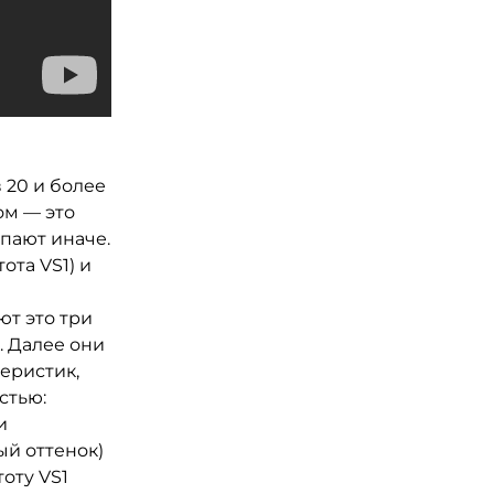
 20 и более
ом — это
пают иначе.
ота VS1) и
ют это три
. Далее они
еристик,
стью:
и
ый оттенок)
оту VS1