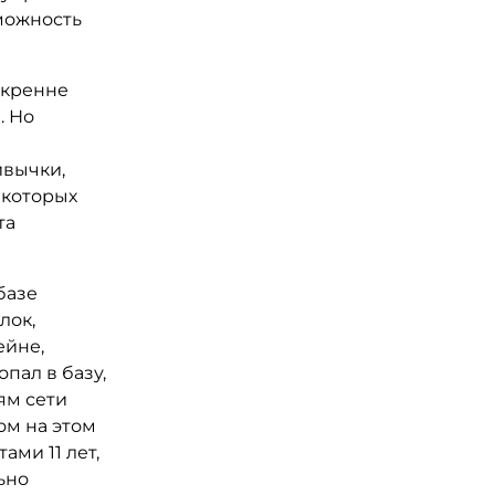
можность
скренне
. Но
ивычки,
екоторых
та
базе
лок,
ейне,
пал в базу,
ям сети
ом на этом
ми 11 лет,
ьно