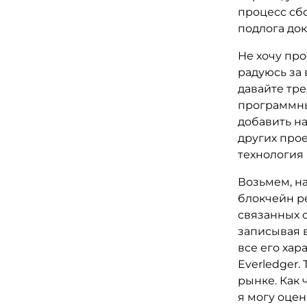
процесс сб
подлога док
Не хочу про
радуюсь за 
давайте тре
программны
добавить на
других прое
технология 
Возьмем, на
блокчейн р
связанных 
записывая в
все его хар
Everledger.
рынке. Как
я могу оцен