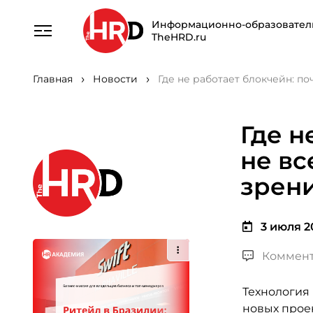
Информационно-образовател
TheHRD.ru
Главная
Новости
Где не работает блокчейн: по
Где н
не вс
зрени
3 июля 20
Коммент
Технология
новых проек