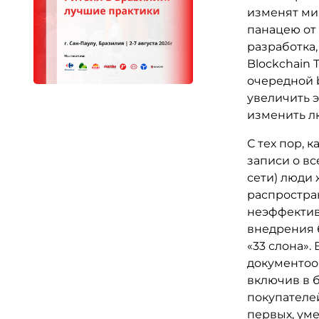
изменят мир
панацею от
разработка,
Blockchain 
очередной b
увеличить 
изменить лю
С тех пор, 
записи о в
сети) люди 
распростра
неэффектив
внедрения 
«33 слона».
документоо
включив в 
покупателей
первых, ум