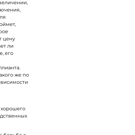
величении,
лючения,
для
оймет,
рое
т цену
ает ли
, его
и
ллианта.
акого же по
зависимости
м хорошего
едственных