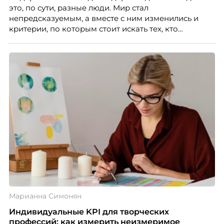
это, по сути, разные люди. Мир стал
непредсказуемым, а вместе с ним изменились и
критерии, по которым стоит искать тех, кто
способен вести команду вперёд. О том, какие
качества сегодня отличают настоящего лидера от
«свадебного генерала», почему стандартные
системы оценки часто упускают самых талантливых
людей и как выявить лидерский потенциал ещё до
того, как он проявится в цифрах KPI, рассказывает
Тимур Соколов, ключевой эксперт по
стратегическому развитию и формированию
культуры лидерства в организациях.
Марианна Симонян
Индивидуальные KPI для творческих
профессий: как измерить неизмеримое