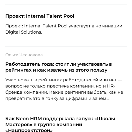
особенность. Сотрудники в компании хотят не
только материальную мотивацию, но и систему
благодарности и публичного признания.
Проект: Internal Talent Pool
Проект: Internal Talent Pool участвует в номинации
Digital Solutions.
Ольга Чеснокова
Работодатель года: стоит ли участвовать в
рейтингах и как извлечь из этого пользу
Участвовать в рейтингах работодателей или нет —
вопрос не только престижа компании, но и HR-
бренда компании. Какие рейтинги выбрать, как не
превратить это в гонку за цифрами и зачем
небольшой компании соревноваться в одном
списке с Яндексом и Озоном. Рассказывает Ольга
Чеснокова, HR-директор Right line.
Как Neon HRM поддержала запуск «Школы
Мастеров» в группе компаний
«Нацпроектстрой»