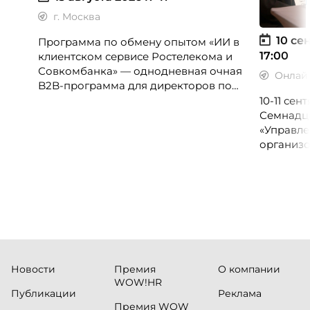
г. Москва
10 сен
Программа по обмену опытом «ИИ в
17:00
клиентском сервисе Ростелекома и
Совкомбанка» — однодневная очная
Онлай
B2B-программа для директоров по
клиентскому опыту, CX-менеджеров,
10-11 се
руководителей колл-центров и
Семнадц
сервисных подразделений.
«Управле
организо
«Проспер
Russia.ru.
Новости
Премия
О компании
WOW!HR
Публикации
Реклама
Премия WOW