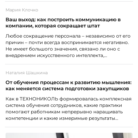
дистанцию. Но прежде, чем строить программу
Мария Клочко
вовлечения, стоит остановиться на неудобном
факте: данные говорят ровно обратное тому, что
Ваш выход: как построить коммуникацию в
подсказывает интуиция. Автор свежего выпуска
компании, которая сокращает штат
Марианна Симонян — HR Tech лидер, эксперт по
Любое сокращение персонала – независимо от его
People Analytics, приглашённый лектор НИУ ВШЭ и
причин – почти всегда воспринимается негативно.
МИФИ, автор книги «Дао женской карьеры».
Не имеет большого значения, связано ли оно с
внедрением искусственного интеллекта,
изменением бизнес-модели, финансовыми
трудностями или пересмотром организационной
Наталия Шашкина
структуры компании. Для сотрудников сокращения
означают потерю стабильности, а для внешнего
От обучения процессам к развитию мышления:
рынка становятся сигналом о возможных
как меняется система подготовки закупщиков
проблемах организации. В результате увольнения
Как в ТЕХНОНИКОЛЬ формировалась комплексная
нередко превращаются в фактор, который
система обучения сотрудников, какие практики
негативно влияет HR-бренд работодателя.
помогают работникам непрерывно наращивать
компетенции и какие измеримые результаты
приносит обучение на реальных проектах.
Рассказывает Наталия Шашкина, директор по
закупкам направления «Минеральная изоляция»