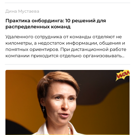
негативно влияет HR-бренд работодателя.
Дина Мустаева
Практика онбординга: 10 решений для
распределенных команд
Удаленного сотрудника от команды отделяют не
километры, а недостаток информации, общения и
понятных ориентиров. При дистанционной работе
компании приходится отдельно организовывать
многое из того, что в офисе происходит
естественно. Дина Мустаева, руководитель отдела
по работе с персоналом Инфомаксимум,
рассказывает, как выстроить адаптацию
распределенной команды без лишнего контроля и
бесконечных созвонов.