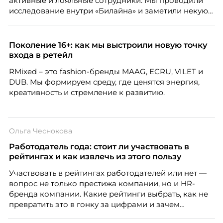
активные и лояльные сотрудники. Мы проводили
исследование внутри «Билайна» и заметили некую
особенность. Сотрудники в компании хотят не
только материальную мотивацию, но и систему
благодарности и публичного признания.
Поколение 16+: как мы выстроили новую точку
входа в ретейл
RMixed – это fashion-бренды MAAG, ECRU, VILET и
DUB. Мы формируем среду, где ценятся энергия,
креативность и стремление к развитию.
Ольга Чеснокова
Работодатель года: стоит ли участвовать в
рейтингах и как извлечь из этого пользу
Участвовать в рейтингах работодателей или нет —
вопрос не только престижа компании, но и HR-
бренда компании. Какие рейтинги выбрать, как не
превратить это в гонку за цифрами и зачем
небольшой компании соревноваться в одном