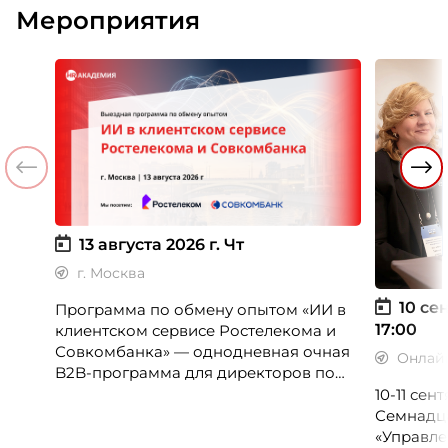
Мероприятия
13 августа 2026 г.
Чт
г. Москва
10 сен
Программа по обмену опытом «ИИ в
17:00
клиентском сервисе Ростелекома и
Совкомбанка» — однодневная очная
Онлай
B2B-программа для директоров по
клиентскому опыту, CX-менеджеров,
10-11 се
руководителей колл-центров и
Семнадц
сервисных подразделений.
«Управле