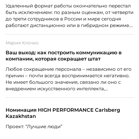
Удаленный формат работы окончательно перестал
быть исключением: по разным оценкам, от четверти
до трети сотрудников в России и мире сегодня
работают дистанционно или в гибридном режиме.
Но чем шире распространяется удаленка, тем
очевиднее становится разрыв: если в офисе
Мария Клочко
адаптация во многом происходит сама собой, то на
расстоянии она требует осознанного
Ваш выход: как построить коммуникацию в
проектирования — иначе компания рискует
компании, которая сокращает штат
потерять новичка в первые же месяцы.
Любое сокращение персонала – независимо от его
причин – почти всегда воспринимается негативно.
Не имеет большого значения, связано ли оно с
внедрением искусственного интеллекта,
изменением бизнес-модели, финансовыми
трудностями или пересмотром организационной
структуры компании. Для сотрудников сокращения
Номинация HIGH PERFORMANCE Carlsberg
означают потерю стабильности, а для внешнего
Kazakhstan
рынка становятся сигналом о возможных
Проект: “Лучшие люди”
проблемах организации. В результате увольнения
нередко превращаются в фактор, который