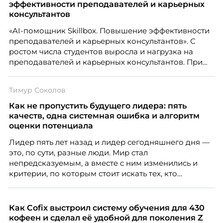
эффективности преподавателей и карьерных
консультантов
«AI-помощник Skillbox. Повышение эффективности
преподавателей и карьерных консультантов». С
ростом числа студентов выросла и нагрузка на
преподавателей и карьерных консультантов. При
этом ожидания студентов тоже менялись. Нам
нужно было решить сразу несколько задач:
Тимур Соколов
повысить эффективность сотрудников, ускорить
процессы, сохранить качество поддержки и
Как не пропустить будущего лидера: пять
масштабироваться без роста команды. Так и
качеств, одна системная ошибка и алгоритм
появился AI-помощник, встроенный в платформу
оценки потенциала
Skillbox.
Лидер пять лет назад и лидер сегодняшнего дня —
это, по сути, разные люди. Мир стал
непредсказуемым, а вместе с ним изменились и
критерии, по которым стоит искать тех, кто
способен вести команду вперёд. О том, какие
качества сегодня отличают настоящего лидера от
«свадебного генерала», почему стандартные
Как Cofix выстроил систему обучения для 430
системы оценки часто упускают самых талантливых
кофеен и сделал её удобной для поколения Z