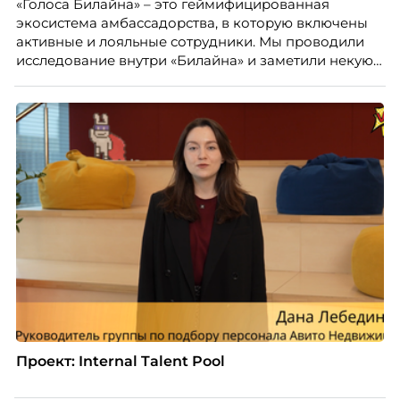
«Голоса Билайна» – это геймифицированная
случай, где движение и результат могут не
экосистема амбассадорства, в которую включены
совпадать вовсе.
активные и лояльные сотрудники. Мы проводили
исследование внутри «Билайна» и заметили некую
особенность. Сотрудники в компании хотят не
только материальную мотивацию, но и систему
благодарности и публичного признания.
Проект: Internal Talent Pool