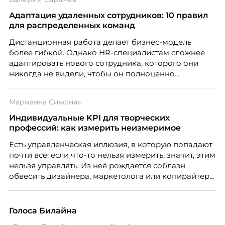
Адаптация удаленных сотрудников: 10 правил
для распределенных команд
Дистанционная работа делает бизнес-модель
более гибкой. Однако HR-специалистам сложнее
адаптировать нового сотрудника, которого они
никогда не видели, чтобы он полноценно
почувствовал себя частью команды.
Марианна Симонян
Индивидуальные KPI для творческих
профессий: как измерить неизмеримое
Есть управленческая иллюзия, в которую попадают
почти все: если что-то нельзя измерить, значит, этим
нельзя управлять. Из неё рождается соблазн
обвесить дизайнера, маркетолога или копирайтера
цифрами — количеством макетов, числом постов,
объёмом текста — и назвать это системой KPI.
Проблема в том, что так мы измеряем не ценность,
Голоса Билайна
а движение. А творческая работа — это тот редкий