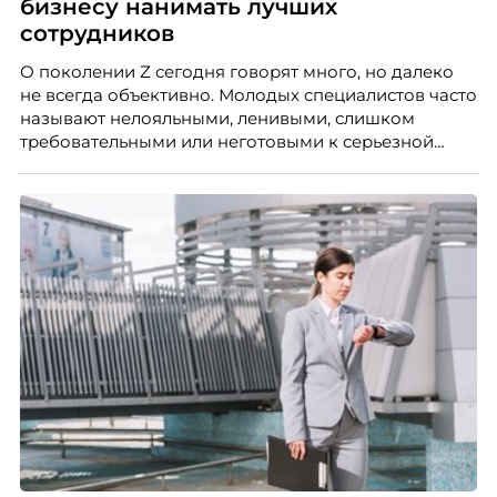
бизнесу нанимать лучших
сотрудников
О поколении Z сегодня говорят много, но далеко
не всегда объективно. Молодых специалистов часто
называют нелояльными, ленивыми, слишком
требовательными или неготовыми к серьезной
работе. Эти стереотипы влияют на решения
работодателей и нередко становятся причиной
кадровых ошибок. В этой статье Марина Ускова,
руководитель отдела подбора персонала
рекрутинговой компании, разбирает самые
распространенные мифы о зумерах и объясняет,
почему устаревшие представления мешают
бизнесу находить и удерживать сильных
сотрудников.