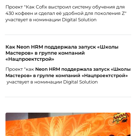
людей и как выявить лидерский потенциал ещё до
Проект "Как Cofix выстроил систему обучения для
того, как он проявится в цифрах KPI, рассказывает
430 кофеен и сделал её удобной для поколения Z"
Тимур Соколов, ключевой эксперт по
участвует в номинации Digital Solution
стратегическому развитию и формированию
культуры лидерства в организациях.
Как Neon HRM поддержала запуск «Школы
Мастеров» в группе компаний
«Нацпроектстрой»
Проект "как
Neon
HRM поддержала запуск «Школы
Мастеров» в группе компаний «Нацпроектстрой»
участвует в номинации Digital Solution