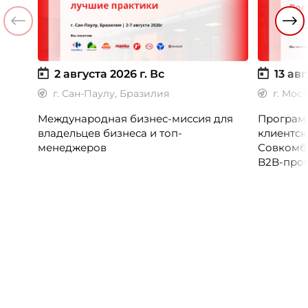
2 августа 2026 г.
Вс
13 авг
г. Сан-Паулу, Бразилия
г. Мос
Международная бизнес-миссия для
Программ
владельцев бизнеса и топ-
клиентск
менеджеров
Совкомб
B2B-прог
клиентск
руководи
сервисны