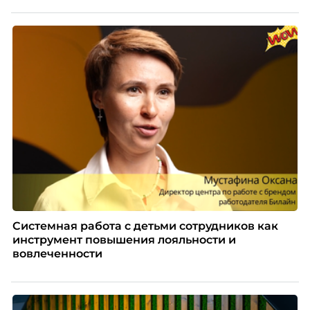
особенность. Сотрудники в компании хотят не
культуры лидерства в организациях.
только материальную мотивацию, но и систему
благодарности и публичного признания.
Системная работа с детьми сотрудников как
инструмент повышения лояльности и
вовлеченности