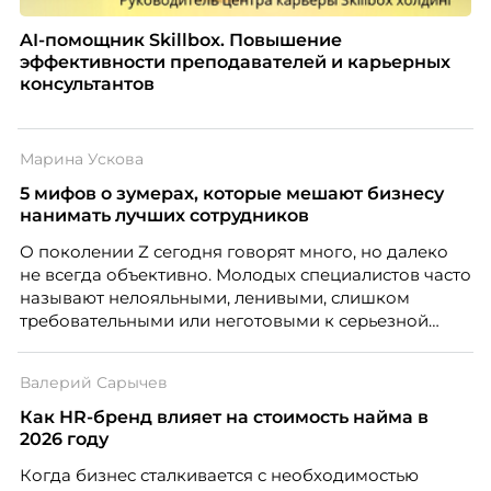
AI-помощник Skillbox. Повышение
эффективности преподавателей и карьерных
консультантов
Марина Ускова
5 мифов о зумерах, которые мешают бизнесу
нанимать лучших сотрудников
О поколении Z сегодня говорят много, но далеко
не всегда объективно. Молодых специалистов часто
называют нелояльными, ленивыми, слишком
требовательными или неготовыми к серьезной
работе. Эти стереотипы влияют на решения
работодателей и нередко становятся причиной
Валерий Сарычев
кадровых ошибок. В этой статье Марина Ускова,
руководитель отдела подбора персонала
Как HR-бренд влияет на стоимость найма в
рекрутинговой компании, разбирает самые
2026 году
распространенные мифы о зумерах и объясняет,
Когда бизнес сталкивается с необходимостью
почему устаревшие представления мешают