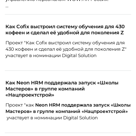
Победители – лучшие проекты в сфере управления
персоналом, были определены путем голосования
номинантов и гостей мероприятия.
Как Cofix выстроил систему обучения для 430
кофеен и сделал её удобной для поколения Z
Проект "Как Cofix выстроил систему обучения для
430 кофеен и сделал её удобной для поколения Z"
участвует в номинации Digital Solution
Как Neon HRM поддержала запуск «Школы
Мастеров» в группе компаний
«Нацпроектстрой»
Проект "как
Neon
HRM поддержала запуск «Школы
Мастеров» в группе компаний «Нацпроектстрой»
участвует в номинации Digital Solution