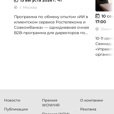
13 августа 2026 г.
Чт
г. Москва
10 сен
Программа по обмену опытом «ИИ в
17:00
клиентском сервисе Ростелекома и
Совкомбанка» — однодневная очная
Онлай
B2B-программа для директоров по
клиентскому опыту, CX-менеджеров,
10-11 се
руководителей колл-центров и
Семнадц
сервисных подразделений.
«Управле
организо
«Проспер
Russia.ru.
Новости
Премия
О компании
WOW!HR
Публикации
Реклама
Премия WOW