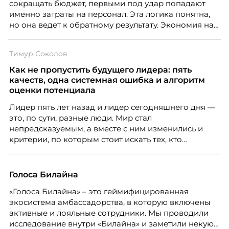
сокращать бюджет, первыми под удар попадают
бизнесу находить и удерживать сильных
именно затраты на персонал. Эта логика понятна,
сотрудников.
но она ведет к обратному результату. Экономия на
сотрудниках напрямую снижает качество продукта,
клиентского сервиса и репутации компании, а
Тимур Соколов
значит – сокращает доходы бизнеса.
Как не пропустить будущего лидера: пять
качеств, одна системная ошибка и алгоритм
оценки потенциала
Лидер пять лет назад и лидер сегодняшнего дня —
это, по сути, разные люди. Мир стал
непредсказуемым, а вместе с ним изменились и
критерии, по которым стоит искать тех, кто
способен вести команду вперёд. О том, какие
качества сегодня отличают настоящего лидера от
«свадебного генерала», почему стандартные
Голоса Билайна
системы оценки часто упускают самых талантливых
«Голоса Билайна» – это геймифицированная
людей и как выявить лидерский потенциал ещё до
экосистема амбассадорства, в которую включены
того, как он проявится в цифрах KPI, рассказывает
активные и лояльные сотрудники. Мы проводили
Тимур Соколов, ключевой эксперт по
исследование внутри «Билайна» и заметили некую
стратегическому развитию и формированию