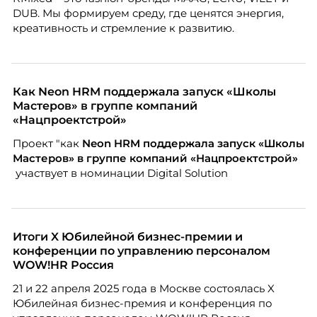
Марианна Симонян — HR Tech лидер, эксперт по
DUB. Мы формируем среду, где ценятся энергия,
People Analytics, приглашённый лектор НИУ ВШЭ и
креативность и стремление к развитию.
МИФИ, автор книги «Дао женской карьеры».
Как Neon HRM поддержала запуск «Школы
Мастеров» в группе компаний
«Нацпроектстрой»
Проект "как
Neon
HRM поддержала запуск «Школы
Мастеров» в группе компаний «Нацпроектстрой»
участвует в номинации Digital Solution
Итоги X Юбилейной бизнес-премии и
конференции по управлению персоналом
WOW!HR Россия
21 и 22 апреля 2025 года в Москве состоялась X
Юбилейная бизнес-премия и конференция по