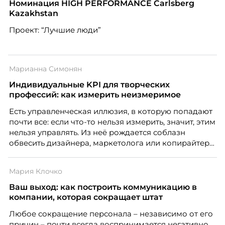
Номинация HIGH PERFORMANCE Carlsberg
Kazakhstan
Проект: “Лучшие люди”
Марианна Симонян
Индивидуальные KPI для творческих
профессий: как измерить неизмеримое
Есть управленческая иллюзия, в которую попадают
почти все: если что-то нельзя измерить, значит, этим
нельзя управлять. Из неё рождается соблазн
обвесить дизайнера, маркетолога или копирайтера
цифрами — количеством макетов, числом постов,
объёмом текста — и назвать это системой KPI.
Мария Клочко
Проблема в том, что так мы измеряем не ценность,
а движение. А творческая работа — это тот редкий
Ваш выход: как построить коммуникацию в
случай, где движение и результат могут не
компании, которая сокращает штат
совпадать вовсе.
Любое сокращение персонала – независимо от его
причин – почти всегда воспринимается негативно.