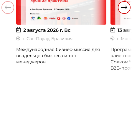
2 августа 2026 г.
Вс
13 авг
г. Сан-Паулу, Бразилия
г. Мос
Международная бизнес-миссия для
Программ
владельцев бизнеса и топ-
клиентск
менеджеров
Совкомб
B2B-прог
клиентск
руководи
сервисны