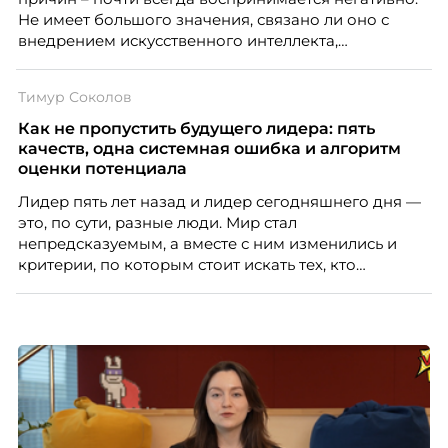
Не имеет большого значения, связано ли оно с
внедрением искусственного интеллекта,
изменением бизнес-модели, финансовыми
трудностями или пересмотром организационной
Тимур Соколов
структуры компании. Для сотрудников сокращения
означают потерю стабильности, а для внешнего
Как не пропустить будущего лидера: пять
рынка становятся сигналом о возможных
качеств, одна системная ошибка и алгоритм
проблемах организации. В результате увольнения
оценки потенциала
нередко превращаются в фактор, который
Лидер пять лет назад и лидер сегодняшнего дня —
негативно влияет HR-бренд работодателя.
это, по сути, разные люди. Мир стал
непредсказуемым, а вместе с ним изменились и
критерии, по которым стоит искать тех, кто
способен вести команду вперёд. О том, какие
качества сегодня отличают настоящего лидера от
«свадебного генерала», почему стандартные
системы оценки часто упускают самых талантливых
людей и как выявить лидерский потенциал ещё до
того, как он проявится в цифрах KPI, рассказывает
Тимур Соколов, ключевой эксперт по
стратегическому развитию и формированию