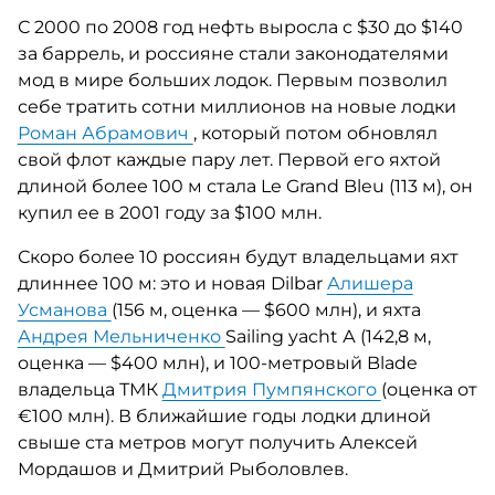
С 2000 по 2008 год нефть выросла с $30 до $140
за баррель, и россияне стали законодателями
мод в мире больших лодок. Первым позволил
себе тратить сотни миллионов на новые лодки
Роман Абрамович
, который потом обновлял
свой флот каждые пару лет. Первой его яхтой
длиной более 100 м стала Le Grand Bleu (113 м), он
купил ее в 2001 году за $100 млн.
Скоро более 10 россиян будут владельцами яхт
длиннее 100 м: это и новая Dilbar
Алишера
Усманова
(156 м, оценка — $600 млн), и яхта
Андрея Мельниченко
Sailing yacht А (142,8 м,
оценка — $400 млн), и 100-метровый Blade
владельца ТМК
Дмитрия Пумпянского
(оценка от
€100 млн). В ближайшие годы лодки длиной
свыше ста метров могут получить Алексей
Мордашов и Дмитрий Рыболовлев.