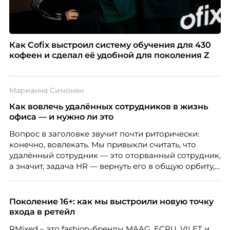
Как Cofix выстроил систему обучения для 430
кофеен и сделал её удобной для поколения Z
Марианна Симонян
Как вовлечь удалённых сотрудников в жизнь
офиса — и нужно ли это
Вопрос в заголовке звучит почти риторически:
конечно, вовлекать. Мы привыкли считать, что
удалённый сотрудник — это оторванный сотрудник,
а значит, задача HR — вернуть его в общую орбиту,
подключить к корпоративной жизни, растопить
дистанцию. Но прежде, чем строить программу
вовлечения, стоит остановиться на неудобном
Поколение 16+: как мы выстроили новую точку
факте: данные говорят ровно обратное тому, что
входа в ретейл
подсказывает интуиция. Автор свежего выпуска
RMixed – это fashion-бренды MAAG, ECRU, VILET и