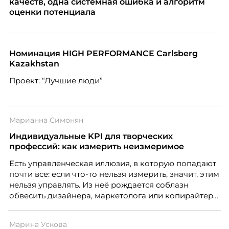
качеств, одна системная ошибка и алгоритм
оценки потенциала
Номинация HIGH PERFORMANCE Carlsberg
Kazakhstan
Проект: “Лучшие люди”
Марианна Симонян
Индивидуальные KPI для творческих
профессий: как измерить неизмеримое
Есть управленческая иллюзия, в которую попадают
почти все: если что-то нельзя измерить, значит, этим
нельзя управлять. Из неё рождается соблазн
обвесить дизайнера, маркетолога или копирайтера
цифрами — количеством макетов, числом постов,
объёмом текста — и назвать это системой KPI.
Марина Ускова
Проблема в том, что так мы измеряем не ценность,