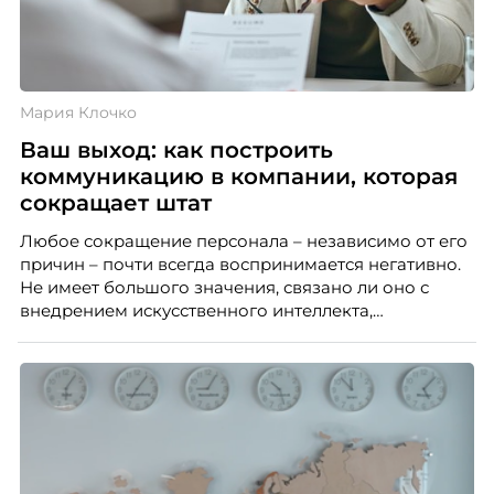
Мария Клочко
Ваш выход: как построить
коммуникацию в компании, которая
сокращает штат
Любое сокращение персонала – независимо от его
причин – почти всегда воспринимается негативно.
Не имеет большого значения, связано ли оно с
внедрением искусственного интеллекта,
изменением бизнес-модели, финансовыми
трудностями или пересмотром организационной
структуры компании. Для сотрудников сокращения
означают потерю стабильности, а для внешнего
рынка становятся сигналом о возможных
проблемах организации. В результате увольнения
нередко превращаются в фактор, который