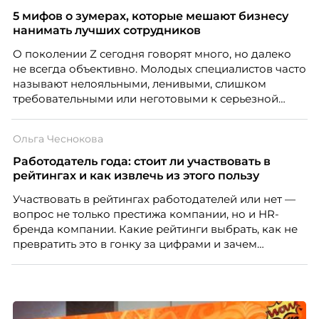
а движение. А творческая работа — это тот редкий
5 мифов о зумерах, которые мешают бизнесу
случай, где движение и результат могут не
нанимать лучших сотрудников
совпадать вовсе.
О поколении Z сегодня говорят много, но далеко
не всегда объективно. Молодых специалистов часто
называют нелояльными, ленивыми, слишком
требовательными или неготовыми к серьезной
работе. Эти стереотипы влияют на решения
работодателей и нередко становятся причиной
Ольга Чеснокова
кадровых ошибок. В этой статье Марина Ускова,
руководитель отдела подбора персонала
Работодатель года: стоит ли участвовать в
рекрутинговой компании, разбирает самые
рейтингах и как извлечь из этого пользу
распространенные мифы о зумерах и объясняет,
Участвовать в рейтингах работодателей или нет —
почему устаревшие представления мешают
вопрос не только престижа компании, но и HR-
бизнесу находить и удерживать сильных
бренда компании. Какие рейтинги выбрать, как не
сотрудников.
превратить это в гонку за цифрами и зачем
небольшой компании соревноваться в одном
списке с Яндексом и Озоном. Рассказывает Ольга
Чеснокова, HR-директор Right line.