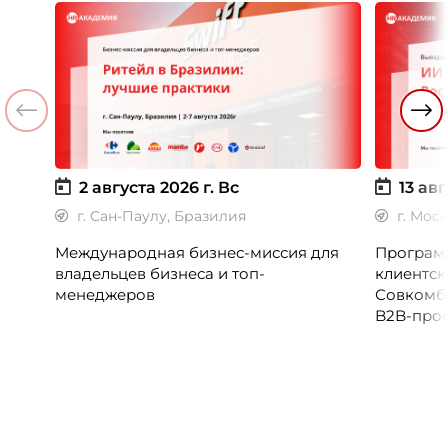
2 августа 2026 г.
Вс
13 авг
г. Сан-Паулу, Бразилия
г. Мос
Международная бизнес-миссия для
Программ
владельцев бизнеса и топ-
клиентск
менеджеров
Совкомб
B2B-прог
клиентск
руководи
сервисны