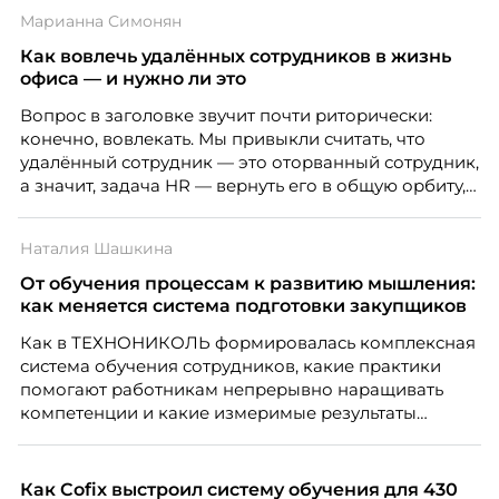
Марианна Симонян
Как вовлечь удалённых сотрудников в жизнь
офиса — и нужно ли это
Вопрос в заголовке звучит почти риторически:
конечно, вовлекать. Мы привыкли считать, что
удалённый сотрудник — это оторванный сотрудник,
а значит, задача HR — вернуть его в общую орбиту,
подключить к корпоративной жизни, растопить
дистанцию. Но прежде, чем строить программу
Наталия Шашкина
вовлечения, стоит остановиться на неудобном
факте: данные говорят ровно обратное тому, что
От обучения процессам к развитию мышления:
подсказывает интуиция. Автор свежего выпуска
как меняется система подготовки закупщиков
Марианна Симонян — HR Tech лидер, эксперт по
Как в ТЕХНОНИКОЛЬ формировалась комплексная
People Analytics, приглашённый лектор НИУ ВШЭ и
система обучения сотрудников, какие практики
МИФИ, автор книги «Дао женской карьеры».
помогают работникам непрерывно наращивать
компетенции и какие измеримые результаты
приносит обучение на реальных проектах.
Рассказывает Наталия Шашкина, директор по
закупкам направления «Минеральная изоляция»
Как Cofix выстроил систему обучения для 430