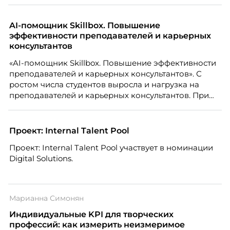
способен вести команду вперёд. О том, какие
качества сегодня отличают настоящего лидера от
«свадебного генерала», почему стандартные
AI-помощник Skillbox. Повышение
системы оценки часто упускают самых талантливых
эффективности преподавателей и карьерных
людей и как выявить лидерский потенциал ещё до
консультантов
того, как он проявится в цифрах KPI, рассказывает
«AI-помощник Skillbox. Повышение эффективности
Тимур Соколов, ключевой эксперт по
преподавателей и карьерных консультантов». С
стратегическому развитию и формированию
ростом числа студентов выросла и нагрузка на
культуры лидерства в организациях.
преподавателей и карьерных консультантов. При
этом ожидания студентов тоже менялись. Нам
нужно было решить сразу несколько задач:
повысить эффективность сотрудников, ускорить
Проект: Internal Talent Pool
процессы, сохранить качество поддержки и
Проект: Internal Talent Pool участвует в номинации
масштабироваться без роста команды. Так и
Digital Solutions.
появился AI-помощник, встроенный в платформу
Skillbox.
Марианна Симонян
Индивидуальные KPI для творческих
профессий: как измерить неизмеримое