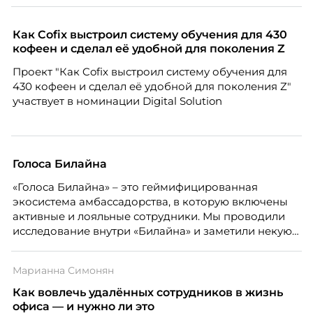
Как Cofix выстроил систему обучения для 430
кофеен и сделал её удобной для поколения Z
Проект "Как Cofix выстроил систему обучения для
430 кофеен и сделал её удобной для поколения Z"
участвует в номинации Digital Solution
Голоса Билайна
«Голоса Билайна» – это геймифицированная
экосистема амбассадорства, в которую включены
активные и лояльные сотрудники. Мы проводили
исследование внутри «Билайна» и заметили некую
особенность. Сотрудники в компании хотят не
только материальную мотивацию, но и систему
Марианна Симонян
благодарности и публичного признания.
Как вовлечь удалённых сотрудников в жизнь
офиса — и нужно ли это