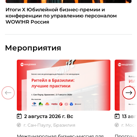
Итоги X Юбилейной бизнес-премии и
конференции по управлению персоналом
WOW!HR Россия
Мероприятия
2 августа 2026 г.
Вс
13 авг
г. Сан-Паулу, Бразилия
г. Мос
Международная бизнес-миссия для
Программ