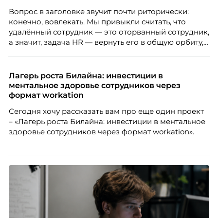
Вопрос в заголовке звучит почти риторически:
конечно, вовлекать. Мы привыкли считать, что
удалённый сотрудник — это оторванный сотрудник,
а значит, задача HR — вернуть его в общую орбиту,
подключить к корпоративной жизни, растопить
дистанцию. Но прежде, чем строить программу
вовлечения, стоит остановиться на неудобном
Лагерь роста Билайна: инвестиции в
факте: данные говорят ровно обратное тому, что
ментальное здоровье сотрудников через
подсказывает интуиция. Автор свежего выпуска
формат workation
Марианна Симонян — HR Tech лидер, эксперт по
Сегодня хочу рассказать вам про еще один проект
People Analytics, приглашённый лектор НИУ ВШЭ и
– «Лагерь роста Билайна: инвестиции в ментальное
МИФИ, автор книги «Дао женской карьеры».
здоровье сотрудников через формат workation».