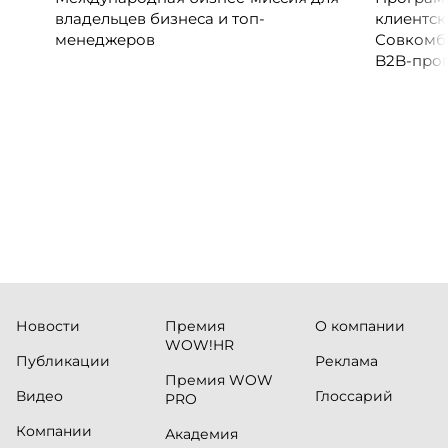
владельцев бизнеса и топ-
клиентск
менеджеров
Совкомб
B2B-прог
клиентск
руководи
сервисны
Новости
Премия
О компании
WOW!HR
Публикации
Реклама
Премия WOW
Видео
Глоссарий
PRO
Компании
Академия