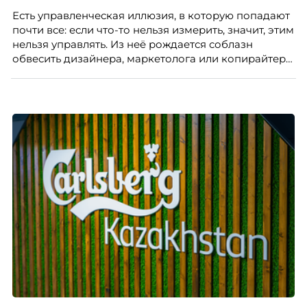
Есть управленческая иллюзия, в которую попадают
почти все: если что-то нельзя измерить, значит, этим
нельзя управлять. Из неё рождается соблазн
обвесить дизайнера, маркетолога или копирайтера
цифрами — количеством макетов, числом постов,
объёмом текста — и назвать это системой KPI.
Проблема в том, что так мы измеряем не ценность,
а движение. А творческая работа — это тот редкий
случай, где движение и результат могут не
совпадать вовсе.