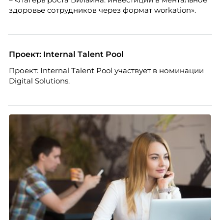
бизнесу находить и удерживать сильных
здоровье сотрудников через формат workation».
сотрудников.
Проект: Internal Talent Pool
Проект: Internal Talent Pool участвует в номинации
Digital Solutions.