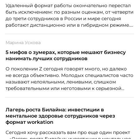
Удаленный формат работы окончательно перестал
быть исключением: по разным оценкам, от четверти
до трети сотрудников в России и мире сегодня
работают дистанционно или в гибридном режиме.
Но чем шире распространяется удаленка, тем
очевиднее становится разрыв: если в офисе
Марина Ускова
адаптация во многом происходит сама собой, то на
расстоянии она требует осознанного
5 мифов о зумерах, которые мешают бизнесу
проектирования — иначе компания рискует
нанимать лучших сотрудников
потерять новичка в первые же месяцы.
О поколении Z сегодня говорят много, но далеко
не всегда объективно. Молодых специалистов часто
называют нелояльными, ленивыми, слишком
требовательными или неготовыми к серьезной
работе. Эти стереотипы влияют на решения
работодателей и нередко становятся причиной
кадровых ошибок. В этой статье Марина Ускова,
Лагерь роста Билайна: инвестиции в
руководитель отдела подбора персонала
ментальное здоровье сотрудников через
рекрутинговой компании, разбирает самые
формат workation
распространенные мифы о зумерах и объясняет,
Сегодня хочу рассказать вам про еще один проект
почему устаревшие представления мешают
– «Лагерь роста Билайна: инвестиции в ментальное