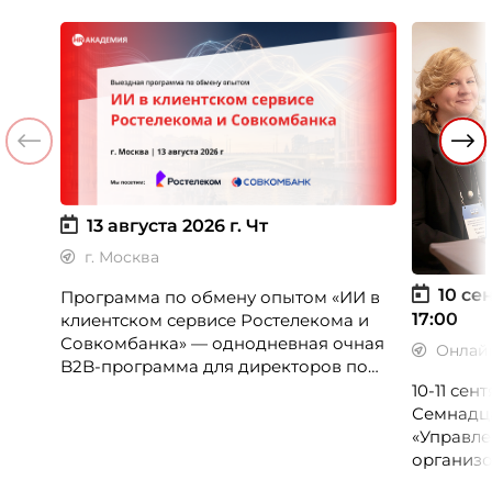
13 августа 2026 г.
Чт
г. Москва
10 сен
Программа по обмену опытом «ИИ в
17:00
клиентском сервисе Ростелекома и
Совкомбанка» — однодневная очная
Онлай
B2B-программа для директоров по
клиентскому опыту, CX-менеджеров,
10-11 се
руководителей колл-центров и
Семнадц
сервисных подразделений.
«Управле
организо
«Проспер