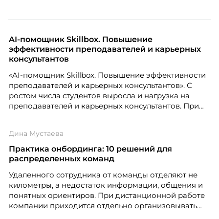
AI-помощник Skillbox. Повышение
эффективности преподавателей и карьерных
консультантов
«AI-помощник Skillbox. Повышение эффективности
преподавателей и карьерных консультантов». С
ростом числа студентов выросла и нагрузка на
преподавателей и карьерных консультантов. При
этом ожидания студентов тоже менялись. Нам
нужно было решить сразу несколько задач:
Дина Мустаева
повысить эффективность сотрудников, ускорить
процессы, сохранить качество поддержки и
Практика онбординга: 10 решений для
масштабироваться без роста команды. Так и
распределенных команд
появился AI-помощник, встроенный в платформу
Удаленного сотрудника от команды отделяют не
Skillbox.
километры, а недостаток информации, общения и
понятных ориентиров. При дистанционной работе
компании приходится отдельно организовывать
многое из того, что в офисе происходит