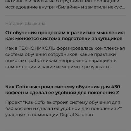
активные и лояльные сотрудники. Мы проводили
исследование внутри «Билайна» и заметили некую
особенность. Сотрудники в компании хотят не
только материальную мотивацию, но и систему
Наталия Шашкина
благодарности и публичного признания.
От обучения процессам к развитию мышления:
как меняется система подготовки закупщиков
Как в ТЕХНОНИКОЛЬ формировалась комплексная
система обучения сотрудников, какие практики
помогают работникам непрерывно наращивать
компетенции и какие измеримые результаты
приносит обучение на реальных проектах.
Рассказывает Наталия Шашкина, директор по
закупкам направления «Минеральная изоляция»
Как Cofix выстроил систему обучения для 430
компании ТЕХНОНИКОЛЬ.
кофеен и сделал её удобной для поколения Z
Проект "Как Cofix выстроил систему обучения для
430 кофеен и сделал её удобной для поколения Z"
участвует в номинации Digital Solution