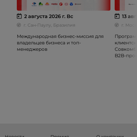
2 августа 2026 г.
Вс
13 авг
г. Сан-Паулу, Бразилия
г. Мос
Международная бизнес-миссия для
Программ
владельцев бизнеса и топ-
клиентск
менеджеров
Совкомб
B2B-прог
клиентск
руководи
сервисны
Новости
Премия
О компании