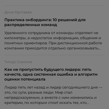
Дина Мустаева
Практика онбординга: 10 решений для
распределенных команд
Удаленного сотрудника от команды отделяют не
километры, а недостаток информации, общения и
понятных ориентиров. При дистанционной работе
компании приходится отдельно организовывать
многое из того, что в офисе происходит
естественно. Дина Мустаева, руководитель отдела
Тимур Соколов
по работе с персоналом Инфомаксимум,
рассказывает, как выстроить адаптацию
Как не пропустить будущего лидера: пять
распределенной команды без лишнего контроля и
качеств, одна системная ошибка и алгоритм
бесконечных созвонов.
оценки потенциала
Лидер пять лет назад и лидер сегодняшнего дня —
это, по сути, разные люди. Мир стал
непредсказуемым, а вместе с ним изменились и
критерии, по которым стоит искать тех, кто
способен вести команду вперёд. О том, какие