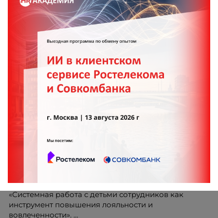
Поколение 16+: как мы выстроили новую точку
входа в ретейл
Системная работа с детьми сотрудников как
инструмент повышения лояльности и
вовлеченности
Сегодня хочу вам рассказать про наш HR-проект
«Системная работа с детьми сотрудников как
инструмент повышения лояльности и
вовлеченности».