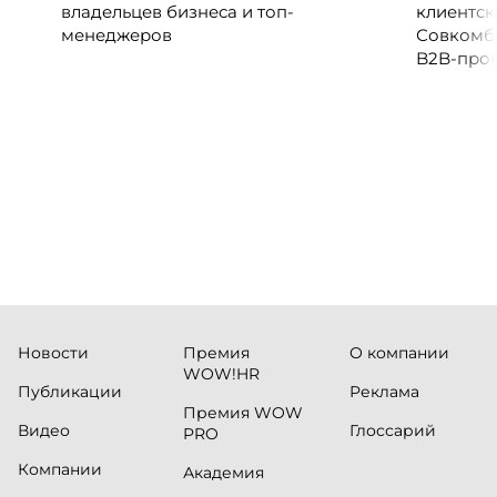
владельцев бизнеса и топ-
клиентск
менеджеров
Совкомб
B2B-прог
клиентск
руководи
сервисны
Новости
Премия
О компании
WOW!HR
Публикации
Реклама
Премия WOW
Видео
Глоссарий
PRO
Компании
Академия