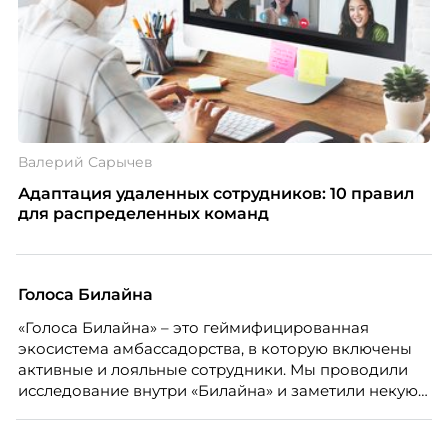
Валерий Сарычев
Адаптация удаленных сотрудников: 10 правил
для распределенных команд
Голоса Билайна
«Голоса Билайна» – это геймифицированная
экосистема амбассадорства, в которую включены
активные и лояльные сотрудники. Мы проводили
исследование внутри «Билайна» и заметили некую
особенность. Сотрудники в компании хотят не
только материальную мотивацию, но и систему