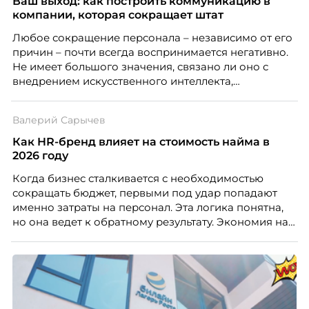
Ваш выход: как построить коммуникацию в
случай, где движение и результат могут не
компании, которая сокращает штат
совпадать вовсе.
Любое сокращение персонала – независимо от его
причин – почти всегда воспринимается негативно.
Не имеет большого значения, связано ли оно с
внедрением искусственного интеллекта,
изменением бизнес-модели, финансовыми
трудностями или пересмотром организационной
Валерий Сарычев
структуры компании. Для сотрудников сокращения
означают потерю стабильности, а для внешнего
Как HR-бренд влияет на стоимость найма в
рынка становятся сигналом о возможных
2026 году
проблемах организации. В результате увольнения
Когда бизнес сталкивается с необходимостью
нередко превращаются в фактор, который
сокращать бюджет, первыми под удар попадают
негативно влияет HR-бренд работодателя.
именно затраты на персонал. Эта логика понятна,
но она ведет к обратному результату. Экономия на
сотрудниках напрямую снижает качество продукта,
клиентского сервиса и репутации компании, а
значит – сокращает доходы бизнеса.