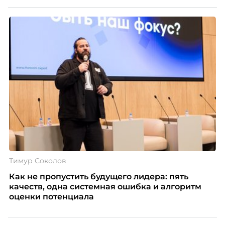
работе. Эти стереотипы влияют на решения
работодателей и нередко становятся причиной
кадровых ошибок. В этой статье Марина Ускова,
руководитель отдела подбора персонала
рекрутинговой компании, разбирает самые
распространенные мифы о зумерах и объясняет,
почему устаревшие представления мешают
бизнесу находить и удерживать сильных
сотрудников.
Тимур Соколов
Как не пропустить будущего лидера: пять
качеств, одна системная ошибка и алгоритм
оценки потенциала