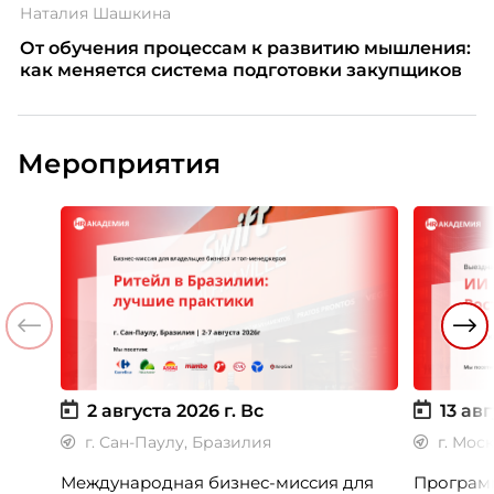
Наталия Шашкина
От обучения процессам к развитию мышления:
как меняется система подготовки закупщиков
Мероприятия
2 августа 2026 г.
Вс
13 авг
г. Сан-Паулу, Бразилия
г. Мос
Международная бизнес-миссия для
Программ