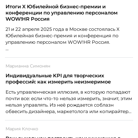
Итоги X Юбилейной бизнес-премии и
конференции по управлению персоналом
WOW!HR Россия
21 и 22 апреля 2025 года в Москве состоялась X
Юбилейная бизнес-премия и конференция по
управлению персоналом WOW!HR Россия.
Победители – лучшие проекты в сфере управления
персоналом, были определены путем голосования
Марианна Симонян
номинантов и гостей мероприятия.
Индивидуальные KPI для творческих
профессий: как измерить неизмеримое
Есть управленческая иллюзия, в которую попадают
почти все: если что-то нельзя измерить, значит, этим
нельзя управлять. Из неё рождается соблазн
обвесить дизайнера, маркетолога или копирайтера
цифрами — количеством макетов, числом постов,
объёмом текста — и назвать это системой KPI.
Мария Клочко
Проблема в том, что так мы измеряем не ценность,
а движение. А творческая работа — это тот редкий