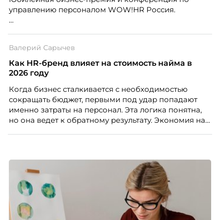
МИФИ, автор книги «Дао женской карьеры».
управлению персоналом WOW!HR Россия.
Победители – лучшие проекты в сфере управления
персоналом, были определены путем голосования
Валерий Сарычев
номинантов и гостей мероприятия.
Как HR-бренд влияет на стоимость найма в
2026 году
Когда бизнес сталкивается с необходимостью
сокращать бюджет, первыми под удар попадают
именно затраты на персонал. Эта логика понятна,
но она ведет к обратному результату. Экономия на
сотрудниках напрямую снижает качество продукта,
клиентского сервиса и репутации компании, а
значит – сокращает доходы бизнеса.