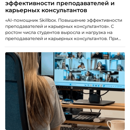
эффективности преподавателей и
карьерных консультантов
«AI-помощник Skillbox. Повышение эффективности
преподавателей и карьерных консультантов». С
ростом числа студентов выросла и нагрузка на
преподавателей и карьерных консультантов. При
этом ожидания студентов тоже менялись. Нам
нужно было решить сразу несколько задач:
повысить эффективность сотрудников, ускорить
процессы, сохранить качество поддержки и
масштабироваться без роста команды. Так и
появился AI-помощник, встроенный в платформу
Skillbox.