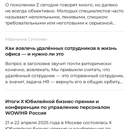
О поколении Z сегодня говорят много, но далеко
не всегда объективно. Молодых специалистов часто
называют нелояльными, ленивыми, слишком
требовательными или неготовыми к серьезной
работе. Эти стереотипы влияют на решения
работодателей и нередко становятся причиной
Марианна Симонян
кадровых ошибок. В этой статье Марина Ускова,
руководитель отдела подбора персонала
Как вовлечь удалённых сотрудников в жизнь
рекрутинговой компании, разбирает самые
офиса — и нужно ли это
распространенные мифы о зумерах и объясняет,
Вопрос в заголовке звучит почти риторически:
почему устаревшие представления мешают
конечно, вовлекать. Мы привыкли считать, что
бизнесу находить и удерживать сильных
удалённый сотрудник — это оторванный сотрудник,
сотрудников.
а значит, задача HR — вернуть его в общую орбиту,
подключить к корпоративной жизни, растопить
дистанцию. Но прежде, чем строить программу
вовлечения, стоит остановиться на неудобном
Итоги X Юбилейной бизнес-премии и
факте: данные говорят ровно обратное тому, что
конференции по управлению персоналом
подсказывает интуиция. Автор свежего выпуска
WOW!HR Россия
Марианна Симонян — HR Tech лидер, эксперт по
21 и 22 апреля 2025 года в Москве состоялась X
People Analytics, приглашённый лектор НИУ ВШЭ и
Юбилейная бизнес-премия и конференция по