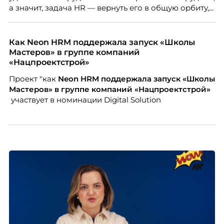
а значит, задача HR — вернуть его в общую орбиту,
подключить к корпоративной жизни, растопить
дистанцию. Но прежде, чем строить программу
вовлечения, стоит остановиться на неудобном
Как Neon HRM поддержала запуск «Школы
факте: данные говорят ровно обратное тому, что
Мастеров» в группе компаний
подсказывает интуиция. Автор свежего выпуска
«Нацпроектстрой»
Марианна Симонян — HR Tech лидер, эксперт по
Проект "как
Neon
HRM поддержала запуск «Школы
People Analytics, приглашённый лектор НИУ ВШЭ и
Мастеров» в группе компаний «Нацпроектстрой»
МИФИ, автор книги «Дао женской карьеры».
участвует в номинации Digital Solution