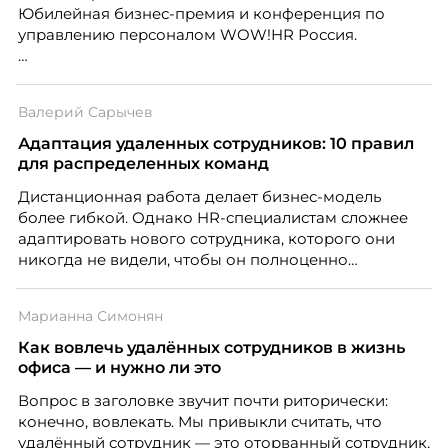
Юбилейная бизнес-премия и конференция по
управлению персоналом WOW!HR Россия.
Победители – лучшие проекты в сфере управления
персоналом, были определены путем голосования
Валерий Сарычев
номинантов и гостей мероприятия.
Адаптация удаленных сотрудников: 10 правил
для распределенных команд
Дистанционная работа делает бизнес-модель
более гибкой. Однако HR-специалистам сложнее
адаптировать нового сотрудника, которого они
никогда не видели, чтобы он полноценно
почувствовал себя частью команды.
Марианна Симонян
Как вовлечь удалённых сотрудников в жизнь
офиса — и нужно ли это
Вопрос в заголовке звучит почти риторически:
конечно, вовлекать. Мы привыкли считать, что
удалённый сотрудник — это оторванный сотрудник,