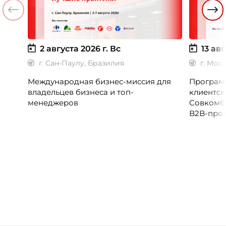
2 августа 2026 г.
Вс
13 авг
г. Сан-Паулу, Бразилия
г. Мос
Международная бизнес-миссия для
Программ
владельцев бизнеса и топ-
клиентск
менеджеров
Совкомб
B2B-прог
клиентск
руководи
сервисны