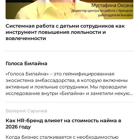
Системная работа с детьми сотрудников как
инструмент повышения лояльности и
вовлеченности
Голоса Билайна
«Голоса Билайна» – это геймифицированная
экосистема амбассадорства, в которую включены
активные и лояльные сотрудники. Мы проводили
исследование внутри «Билайна» и заметили некую
особенность. Сотрудники в компании хотят не
только материальную мотивацию, но и систему
Валерий Сарычев
благодарности и публичного признания.
Как HR-бренд влияет на стоимость найма в
2026 году
Когда бизнес сталкивается с необходимостью