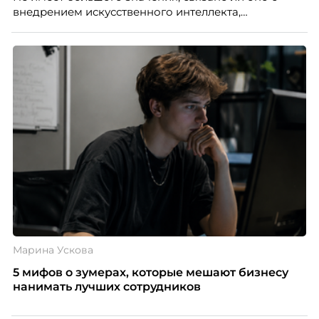
внедрением искусственного интеллекта,
изменением бизнес-модели, финансовыми
трудностями или пересмотром организационной
структуры компании. Для сотрудников сокращения
означают потерю стабильности, а для внешнего
рынка становятся сигналом о возможных
проблемах организации. В результате увольнения
нередко превращаются в фактор, который
негативно влияет HR-бренд работодателя.
Марина Ускова
5 мифов о зумерах, которые мешают бизнесу
нанимать лучших сотрудников