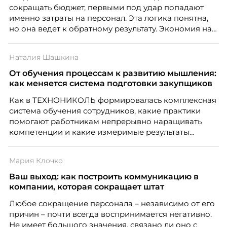
сокращать бюджет, первыми под удар попадают
именно затраты на персонал. Эта логика понятна,
но она ведет к обратному результату. Экономия на
сотрудниках напрямую снижает качество продукта,
клиентского сервиса и репутации компании, а
Наталия Шашкина
значит – сокращает доходы бизнеса.
От обучения процессам к развитию мышления:
как меняется система подготовки закупщиков
Как в ТЕХНОНИКОЛЬ формировалась комплексная
система обучения сотрудников, какие практики
помогают работникам непрерывно наращивать
компетенции и какие измеримые результаты
приносит обучение на реальных проектах.
Рассказывает Наталия Шашкина, директор по
Мария Клочко
закупкам направления «Минеральная изоляция»
компании ТЕХНОНИКОЛЬ.
Ваш выход: как построить коммуникацию в
компании, которая сокращает штат
Любое сокращение персонала – независимо от его
причин – почти всегда воспринимается негативно.
Не имеет большого значения, связано ли оно с