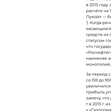
в 2015 году
расчёте на 
Лукойл — бо
’). Когда р
касающихся
средств из
статусом го
что госуда
«Роснефтега
наименее э
монополий,
За период с
со 159 до 95
увеличился 
прибыль упа
замечу, что
т в 2015 г.
у «Газпрома»