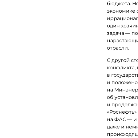
бюджета. Н
экономике с
иррациональ
один хозяин
задача — п
нарастающи
отрасли.
С другой ст
конфликта, 
в государст
и положено
на Минэнер
об установ
и продолжае
«Роснефть»
на ФАС — и
даже и нем
происходяще