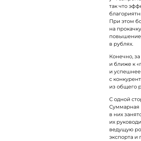
так что эфф
благориятны
При этом бо
на прокачку
повышение 
в рублях.
Конечно, за
и ближе к «
и успешнее 
с конкурен
из общего 
С одной сто
Суммарная 
в них занят
их руковод
ведущую ро
экспорта и 