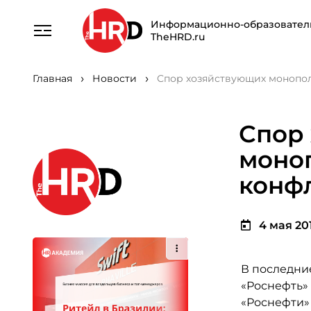
Информационно-образовател
TheHRD.ru
Главная
Новости
Спор хозяйствующих монопол
Спор
моноп
конф
4 мая 201
В последни
«Роснефть»
«Роснефти»