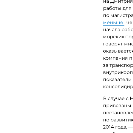
на Дмитрия
работы для
по магистр
меньше
, ч
начала рабо
морских пор
говорят мн
оказывается
компания п
за транспо
внутрикорп
показатели
консолидир
В случае с
привязаны к
постановле
по развитию
2014 года, 