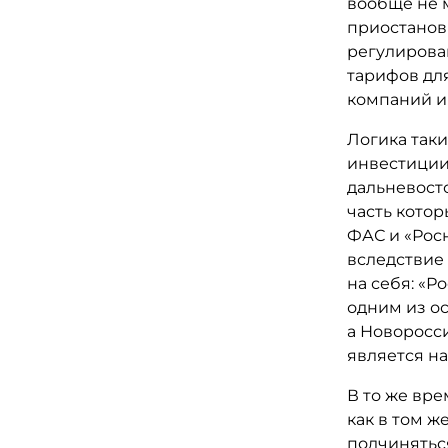
вообще не 
приостанов
регулирова
тарифов дл
компаний и
Логика таки
инвестиции
дальневост
часть кото
ФАС и «Рос
вследствие 
на себя: «Р
одним из о
а Новоросс
является н
В то же вре
как в том ж
подчиняться