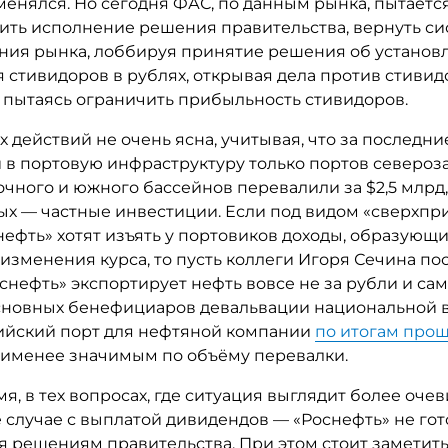
менялся. Но сегодня ФАС, по данным рынка, пытаетс
ить исполнение решения правительства, вернуть си
ния рынка, лоббируя принятие решения об установ
я стивидоров в рублях, открывая дела против стиви
 пытаясь ограничить прибыльность стивидоров.
х действий не очень ясна, учитывая, что за последни
 в портовую инфраструктуру только портов североз
очного и южного бассейнов перевалили за $2,5 млрд
рых — частные инвестиции. Если под видом «сверхп
нефть» хотят изъять у портовиков доходы, образующ
изменения курса, то пусть коллеги Игоря Сечина по
оснефть» экспортирует нефть вовсе не за рубли и са
сновных бенефициаров девальвации национальной 
ийский порт для нефтяной компании
по итогам прош
аименее значимым по объёму перевалки.
мя, в тех вопросах, где ситуация выглядит более оче
е случае с выплатой дивидендов — «Роснефть» не гот
 решениям правительства. При этом стоит заметить,