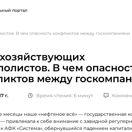
ьный портал
истов. В чем опасность конфликтов между госкомпаниями
 хозяйствующих
олистов. В чем опаснос
ликтов между госкомпа
7 г.
Время чтения: 6 минут
Коммен
е месяцы наше «нефтяное всё» — государственная 
 — привлекала к себе внимание с завидной регулярн
 к АФК «Система», обернувшийся падением капитал