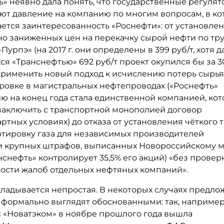
» неявно дала понять, что государственные регуля
ют давление на компанию по многим вопросам, в ко
ется заинтересованность «Роснефти»: от установле
но заниженных цен на перекачку сырой нефти по тр
Пурпэ» (на 2017 г. они определены в 399 руб/т, хотя 
я «Транснефтью» 692 руб/т проект окупился бы за 30
применить новый подход к исчислению потерь сырья
ровке в магистральных нефтепроводах («Роснефть»
ю на конец года стала единственной компанией, кот
заключить с транспортной монополией договор
артных условиях) до отказа от установления чёткого 
ртировку газа для независимых производителей
д и крупных штрафов, выписанных Новороссийскому 
нснефть» контролирует 35,5% его акций) «без провер
ости жалоб отдельных нефтяных компаний».
кладывается непростая. В некоторых случаях предл
 формально выглядят обоснованными: так, например
с «Новатэком» в ноябре прошлого года вышла