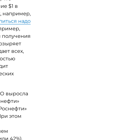
ие $1 в
к, например,
литься надо
апример,
и получения
козыряет
ает всех,
ностью
дит
еских
ФО выросла
нснефти»
«Роснефти»
При этом
 чем
или 42%),