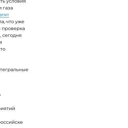
ть условия
 газа
атят
а, что уже
и проверка
, сегодня
я
что
нтегральные
о
риятий
российске