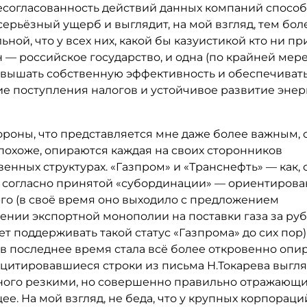
есогласованность действий данных компаний способ
ерьёзный ущерб и выглядит, на мой взгляд, тем бол
ной, что у всех них, какой бы казуистикой кто ни п
 — российское государство, и одна (по крайней мере,
овышать собственную эффективность и обеспечиват
е поступления налогов и устойчивое развитие энер
ороны, что представляется мне даже более важным,
похоже, опираются каждая на своих сторонников
венных структурах. «Газпром» и «Транснефть» — как, 
 согласно принятой «субординации» — ориентиров
го (в своё время оно выходило с предложением
лении экспортной монополии на поставки газа за ру
т поддерживать такой статус «Газпрома» до сих пор)
 в последнее время стала всё более откровенно опи
 цитировавшиеся строки из письма Н.Токарева выгля
ного резкими, но совершенно правильно отражающ
е. На мой взгляд, не беда, что у крупных корпораци