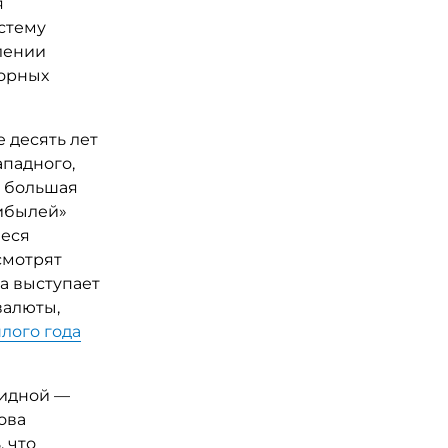
я
стему
лении
дорных
е десять лет
ападного,
, большая
рибылей»
иеся
смотрят
ма выступает
валюты,
лого года
видной —
ова
 что