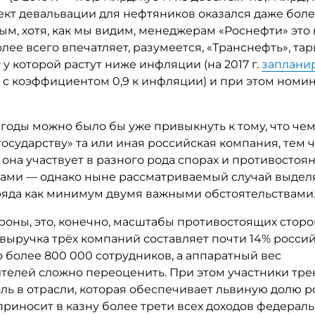
ект девальвации для нефтяников оказался даже бол
м, хотя, как мы видим, менеджерам «Роснефти» это 
лее всего впечатляет, разумеется, «Транснефть», та
 у которой растут ниже инфляции (на 2017 г.
заплани
с коэффициентом 0,9 к инфляции) и при этом номи
 годы можно было бы уже привыкнуть к тому, что че
государству» та или иная российская компания, тем 
она участвует в разного рода спорах и противостоя
тами — однако ныне рассматриваемый случай выдел
ряда как минимум двумя важными обстоятельствами
роны, это, конечно, масштабы противостоящих сторо
выручка трёх компаний составляет почти 14% россий
о более 800 000 сотрудников, а аппаратный вес
ителей сложно переоценить. При этом участники тр
ль в отрасли, которая обеспечивает львиную долю р
приносит в казну более трети всех доходов федерал