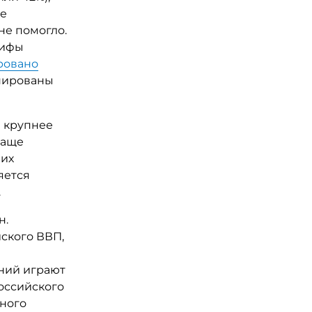
ее
не помогло.
рифы
ровано
нированы
м крупнее
чаще
них
яется
.
н.
ского ВВП,
ений играют
оссийского
ьного