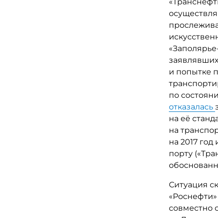
«Транснефть
осуществля
прослежива
искусствен
«Заполярье-
заявлявшихс
и попытке 
транспорти
по состояни
отказалась
на её станд
на транспо
на 2017 го
порту («Тра
обоснованн
Ситуация с
«Роснефти»
совместно 