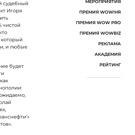
МЕРОПРИЯТИЯ
ий судебный
кт Игоря
ПРЕМИЯ WOW!HR
ить
ПРЕМИЯ WOW PRO
% чистой
что
ПРЕМИЯ WOWBIZ
 который
РЕКЛАМА
и, и любые
АКАДЕМИЯ
РЕЙТИНГ
нее будет
ти
как
нополии:
 ожидаемо,
олай
ях,
ранснефти’»
тов».