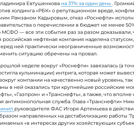
Владимира Евтушенкова
на 37% за один день
. Громк
отив холдинга «РБК» о репутационном вреде, конфли
амим Рамзаном Кадыровым, отказ «Роснефти» исполн
авительства о перечислении в бюджет не менее 50
 МСФО — все эти события раз за разом доказывали, 
 российская нефтяная компания наделена статусом,
перед ней практически неограниченные возможност
менить ситуацию обречены на провал.
рошлой неделе вокруг «Роснефти» завязалась (а точ
остигла кульминации) интрига, которая может вывес
округ компании на качественно новый уровень, так 
аны в ней оказались три крупнейшие российские мо
фть», «Газпром» и «Транснефть», а также, что вполне
я антимонопольная служба. Глава «Транснефти» Ник
винил
руководителя ФАС Игоря Артемьева в действи
бразом направленных на дестабилизацию работы ‘Т
имаемых «в интересах других хозяйствующих субъек