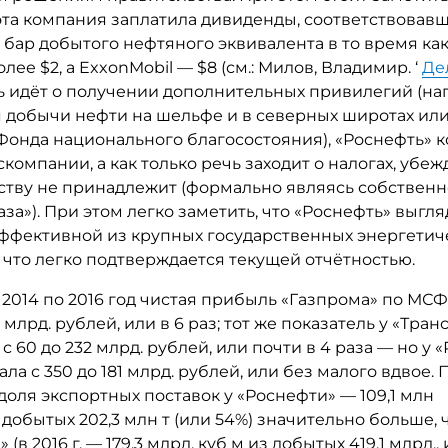
 эта компания заплатила дивиденды, соответствовавш
1 бар добытого нефтяного эквивалента в то время ка
лее $2, а ExxonMobil — $8 (см.: Милов, Владимир. ‘
Де
ечь идёт о получении дополнительных привилегий (н
 добычи нефти на шельфе и в северных широтах ил
 Фонда национального благосостояния), «Роснефть» 
скомпании, а как только речь заходит о налогах, убежд
рству не принадлежит (формально являясь собствен
за»). При этом легко заметить, что «Роснефть» выгля
ффективной из крупных государственных энергетич
 что легко подтверждается текущей отчётностью.
 2014 по 2016 год чистая прибыль «Газпрома» по МС
1 млрд. рублей, или в 6 раз; тот же показатель у «Тра
с 60 до 232 млрд. рублей, или почти в 4 раза — но у 
ла с 350 до 181 млрд. рублей, или без малого вдвое. 
 доля экспортных поставок у «Роснефти» — 109,1 млн
 из добытых 202,3 млн т (или 54%) значительно больше,
 (в 2016 г. — 179,3 млрд. куб м из добытых 419,1 млрд., 