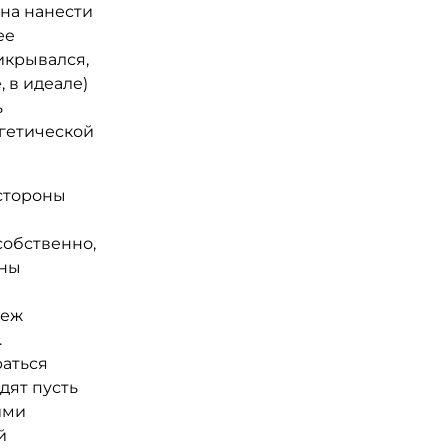
на нанести
ее
рикрывался,
 в идеале)
ь
гетической
 стороны
собственно,
аны
беж
.
раться
дят пусть
ими
й