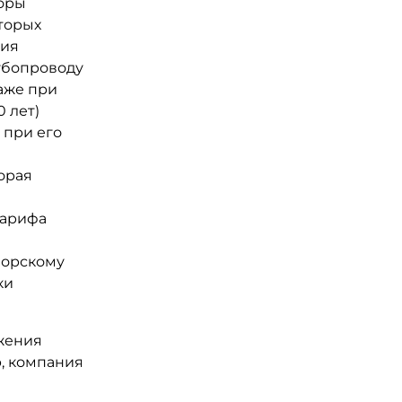
торы
торых
ния
убопроводу
даже при
 лет)
 при его
орая
тарифа
морскому
ки
ожения
, компания