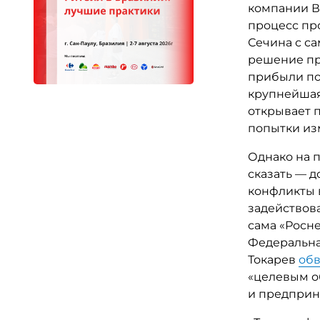
компании 
процесс пр
Сечина с с
решение пр
прибыли по
крупнейшая
открывает 
попытки из
Однако на п
сказать — д
конфликты в
задействов
сама «Росне
Федеральна
Токарев
об
«целевым о
и предприн