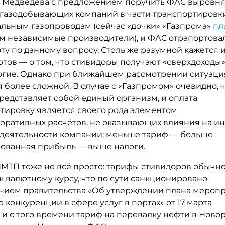
 Медведева с предложением поручить ФАС выровня
 газодобывающих компаний в части транспортировки
альным газопроводам (сейчас «дочки» «Газпрома»
пл
ем независимые производители), и ФАС отрапортовал
ту по данному вопросу. Столь же разумной кажется 
тов — о том, что стивидоры получают «сверхдоходы»
огие. Однако при ближайшем рассмотрении ситуаци
 более сложной. В случае с «Газпромом» очевидно, 
редставляет собой единый организм, и оплата
ртировку является своего рода элементом
оративных расчётов, не оказывающих влияния на и
 деятельности компании; меньше тариф — больше
ованная прибыль — выше налоги.
 НМТП тоже не всё просто: тарифы стивидоров обычн
 валютному курсу, что по сути санкционировано
нием правительства «Об утверждении плана мероп
 конкуренции в сфере услуг в портах» от 17 марта
— и с того времени тариф на перевалку нефти в Ново