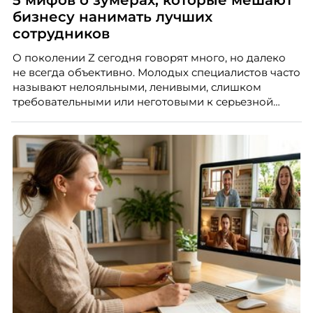
бизнесу нанимать лучших
сотрудников
О поколении Z сегодня говорят много, но далеко
не всегда объективно. Молодых специалистов часто
называют нелояльными, ленивыми, слишком
требовательными или неготовыми к серьезной
работе. Эти стереотипы влияют на решения
работодателей и нередко становятся причиной
кадровых ошибок. В этой статье Марина Ускова,
руководитель отдела подбора персонала
рекрутинговой компании, разбирает самые
распространенные мифы о зумерах и объясняет,
почему устаревшие представления мешают
бизнесу находить и удерживать сильных
сотрудников.