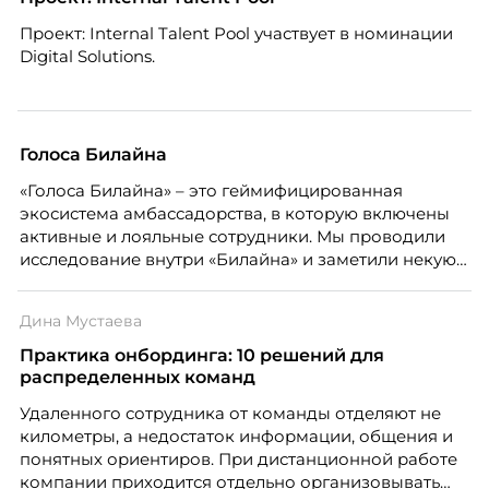
Проект: Internal Talent Pool участвует в номинации
Digital Solutions.
Голоса Билайна
«Голоса Билайна» – это геймифицированная
экосистема амбассадорства, в которую включены
активные и лояльные сотрудники. Мы проводили
исследование внутри «Билайна» и заметили некую
особенность. Сотрудники в компании хотят не
только материальную мотивацию, но и систему
Дина Мустаева
благодарности и публичного признания.
Практика онбординга: 10 решений для
распределенных команд
Удаленного сотрудника от команды отделяют не
километры, а недостаток информации, общения и
понятных ориентиров. При дистанционной работе
компании приходится отдельно организовывать