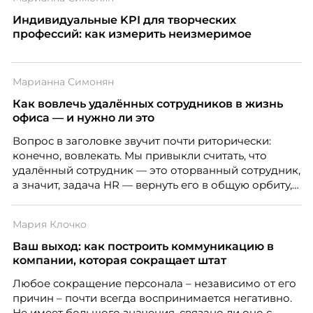
Индивидуальные KPI для творческих
профессий: как измерить неизмеримое
Марианна Симонян
Как вовлечь удалённых сотрудников в жизнь
офиса — и нужно ли это
Вопрос в заголовке звучит почти риторически:
конечно, вовлекать. Мы привыкли считать, что
удалённый сотрудник — это оторванный сотрудник,
а значит, задача HR — вернуть его в общую орбиту,
подключить к корпоративной жизни, растопить
дистанцию. Но прежде, чем строить программу
Мария Клочко
вовлечения, стоит остановиться на неудобном
факте: данные говорят ровно обратное тому, что
Ваш выход: как построить коммуникацию в
подсказывает интуиция. Автор свежего выпуска
компании, которая сокращает штат
Марианна Симонян — HR Tech лидер, эксперт по
Любое сокращение персонала – независимо от его
People Analytics, приглашённый лектор НИУ ВШЭ и
причин – почти всегда воспринимается негативно.
МИФИ, автор книги «Дао женской карьеры».
Не имеет большого значения, связано ли оно с