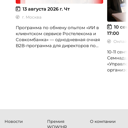
13 августа 2026 г.
Чт
г. Москва
10 сен
Программа по обмену опытом «ИИ в
17:00
клиентском сервисе Ростелекома и
Совкомбанка» — однодневная очная
Онлай
B2B-программа для директоров по
клиентскому опыту, CX-менеджеров,
10-11 се
руководителей колл-центров и
Семнадц
сервисных подразделений.
«Управле
организо
«Проспер
Russia.ru.
Новости
Премия
О компании
WOW!HR