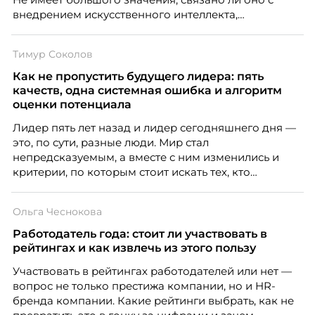
внедрением искусственного интеллекта,
изменением бизнес-модели, финансовыми
трудностями или пересмотром организационной
Тимур Соколов
структуры компании. Для сотрудников сокращения
означают потерю стабильности, а для внешнего
Как не пропустить будущего лидера: пять
рынка становятся сигналом о возможных
качеств, одна системная ошибка и алгоритм
проблемах организации. В результате увольнения
оценки потенциала
нередко превращаются в фактор, который
Лидер пять лет назад и лидер сегодняшнего дня —
негативно влияет HR-бренд работодателя.
это, по сути, разные люди. Мир стал
непредсказуемым, а вместе с ним изменились и
критерии, по которым стоит искать тех, кто
способен вести команду вперёд. О том, какие
качества сегодня отличают настоящего лидера от
Ольга Чеснокова
«свадебного генерала», почему стандартные
системы оценки часто упускают самых талантливых
Работодатель года: стоит ли участвовать в
людей и как выявить лидерский потенциал ещё до
рейтингах и как извлечь из этого пользу
того, как он проявится в цифрах KPI, рассказывает
Участвовать в рейтингах работодателей или нет —
Тимур Соколов, ключевой эксперт по
вопрос не только престижа компании, но и HR-
стратегическому развитию и формированию
бренда компании. Какие рейтинги выбрать, как не
культуры лидерства в организациях.