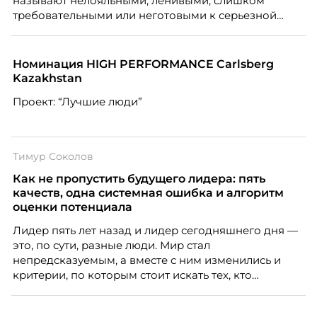
называют нелояльными, ленивыми, слишком
требовательными или неготовыми к серьезной
работе. Эти стереотипы влияют на решения
работодателей и нередко становятся причиной
кадровых ошибок. В этой статье Марина Ускова,
Номинация HIGH PERFORMANCE Carlsberg
руководитель отдела подбора персонала
Kazakhstan
рекрутинговой компании, разбирает самые
Проект: “Лучшие люди”
распространенные мифы о зумерах и объясняет,
почему устаревшие представления мешают
бизнесу находить и удерживать сильных
сотрудников.
Тимур Соколов
Как не пропустить будущего лидера: пять
качеств, одна системная ошибка и алгоритм
оценки потенциала
Лидер пять лет назад и лидер сегодняшнего дня —
это, по сути, разные люди. Мир стал
непредсказуемым, а вместе с ним изменились и
критерии, по которым стоит искать тех, кто
способен вести команду вперёд. О том, какие
качества сегодня отличают настоящего лидера от