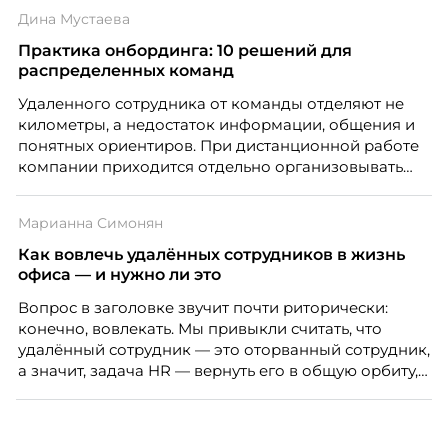
клиентского сервиса и репутации компании, а
Дина Мустаева
значит – сокращает доходы бизнеса.
Практика онбординга: 10 решений для
распределенных команд
Удаленного сотрудника от команды отделяют не
километры, а недостаток информации, общения и
понятных ориентиров. При дистанционной работе
компании приходится отдельно организовывать
многое из того, что в офисе происходит
естественно. Дина Мустаева, руководитель отдела
Марианна Симонян
по работе с персоналом Инфомаксимум,
рассказывает, как выстроить адаптацию
Как вовлечь удалённых сотрудников в жизнь
распределенной команды без лишнего контроля и
офиса — и нужно ли это
бесконечных созвонов.
Вопрос в заголовке звучит почти риторически:
конечно, вовлекать. Мы привыкли считать, что
удалённый сотрудник — это оторванный сотрудник,
а значит, задача HR — вернуть его в общую орбиту,
подключить к корпоративной жизни, растопить
дистанцию. Но прежде, чем строить программу
вовлечения, стоит остановиться на неудобном