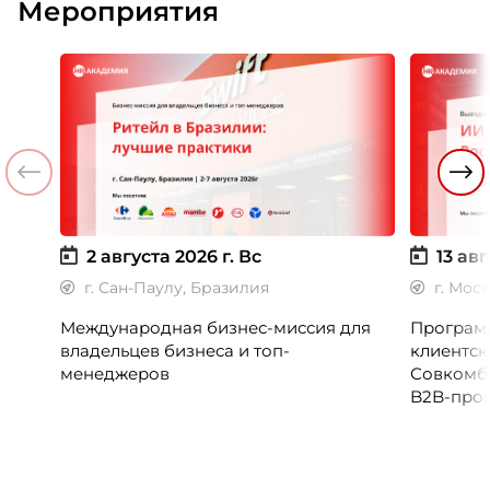
Мероприятия
2 августа 2026 г.
Вс
13 авг
г. Сан-Паулу, Бразилия
г. Мос
Международная бизнес-миссия для
Программ
владельцев бизнеса и топ-
клиентск
менеджеров
Совкомб
B2B-прог
клиентск
руководи
сервисны