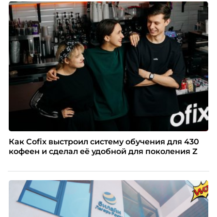
факте: данные говорят ровно обратное тому, что
подсказывает интуиция. Автор свежего выпуска
Марианна Симонян — HR Tech лидер, эксперт по
People Analytics, приглашённый лектор НИУ ВШЭ и
МИФИ, автор книги «Дао женской карьеры».
Как Cofix выстроил систему обучения для 430
кофеен и сделал её удобной для поколения Z