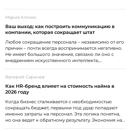
Мария Клочко
Ваш выход: как построить коммуникацию в
компании, которая сокращает штат
Любое сокращение персонала – независимо от его
причин – почти всегда воспринимается негативно.
Не имеет большого значения, связано ли оно с
внедрением искусственного интеллекта,
изменением бизнес-модели, финансовыми
трудностями или пересмотром организационной
Валерий Сарычев
структуры компании. Для сотрудников сокращения
означают потерю стабильности, а для внешнего
Как HR-бренд влияет на стоимость найма в
рынка становятся сигналом о возможных
2026 году
проблемах организации. В результате увольнения
Когда бизнес сталкивается с необходимостью
нередко превращаются в фактор, который
сокращать бюджет, первыми под удар попадают
негативно влияет HR-бренд работодателя.
именно затраты на персонал. Эта логика понятна,
но она ведет к обратному результату. Экономия на
сотрудниках напрямую снижает качество продукта,