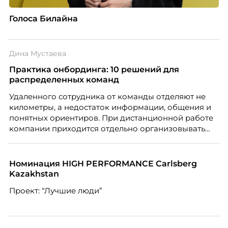
Голоса Билайна
Дина Мустаева
Практика онбординга: 10 решений для
распределенных команд
Удаленного сотрудника от команды отделяют не
километры, а недостаток информации, общения и
понятных ориентиров. При дистанционной работе
компании приходится отдельно организовывать
многое из того, что в офисе происходит
естественно. Дина Мустаева, руководитель отдела
по работе с персоналом Инфомаксимум,
Номинация HIGH PERFORMANCE Carlsberg
рассказывает, как выстроить адаптацию
Kazakhstan
распределенной команды без лишнего контроля и
Проект: “Лучшие люди”
бесконечных созвонов.