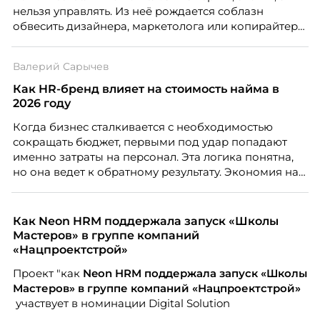
нельзя управлять. Из неё рождается соблазн
обвесить дизайнера, маркетолога или копирайтера
цифрами — количеством макетов, числом постов,
объёмом текста — и назвать это системой KPI.
Валерий Сарычев
Проблема в том, что так мы измеряем не ценность,
а движение. А творческая работа — это тот редкий
Как HR-бренд влияет на стоимость найма в
случай, где движение и результат могут не
2026 году
совпадать вовсе.
Когда бизнес сталкивается с необходимостью
сокращать бюджет, первыми под удар попадают
именно затраты на персонал. Эта логика понятна,
но она ведет к обратному результату. Экономия на
сотрудниках напрямую снижает качество продукта,
клиентского сервиса и репутации компании, а
значит – сокращает доходы бизнеса.
Как Neon HRM поддержала запуск «Школы
Мастеров» в группе компаний
«Нацпроектстрой»
Проект "как
Neon
HRM поддержала запуск «Школы
Мастеров» в группе компаний «Нацпроектстрой»
участвует в номинации Digital Solution