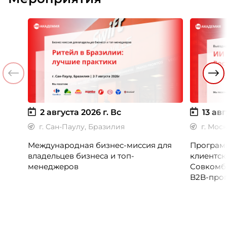
2 августа 2026 г.
Вс
13 авг
г. Сан-Паулу, Бразилия
г. Мос
Международная бизнес-миссия для
Программ
владельцев бизнеса и топ-
клиентск
менеджеров
Совкомб
B2B-прог
клиентск
руководи
сервисны