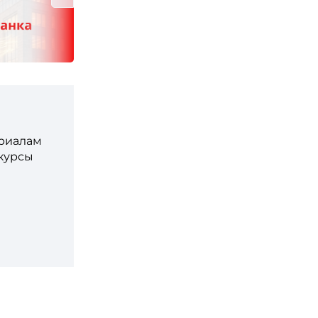
ериалам
 курсы