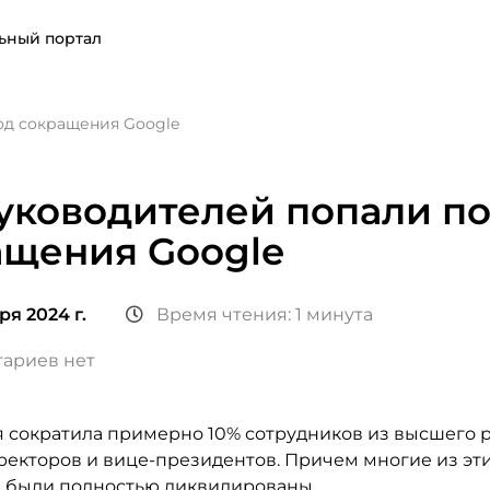
ьный портал
од сокращения Google
уководителей попали п
ащения Google
ря 2024 г.
Время чтения: 1 минута
ариев нет
 сократила примерно 10% сотрудников из высшего р
ректоров и вице-президентов. Причем многие из эт
 были полностью ликвидированы.