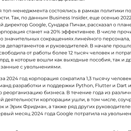
 топ-менеджмента состоялись в рамках политики 
ти. Так, по данным Business Insider, еще осенью 2022
 директор Google, Сундара Пичаи, рассказал о плане
орпорация станет на 20% эффективнее. В числе проч
 о значительных сокращениях линейного персонала,
ов департаментов и руководителей. В начале прошло
вободила от работы более 12 тысяч человек и потрат
млрд, в которые вошли как выходные пособия, так и д
язанные с увольнениями.
за 2024 год корпорация сократила 1,3 тысячу человек
манд разработки и поддержки Python, Flutter и Dart 
 реорганизацию бизнеса. В течение года из различ
й деятельности корпорации ушли, в том числе, соуч
 и Эрик Фридман, а также ряд других руководителей
ервый месяц 2024 года Google потратила на увольне