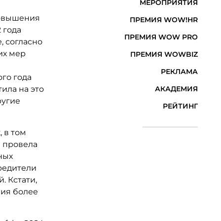
МЕРОПРИЯТИЯ
повышения
ПРЕМИЯ WOW!HR
 года
ПРЕМИЯ WOW PRO
, согласно
их мер
ПРЕМИЯ WOWBIZ
РЕКЛАМА
го года
ила на это
АКАДЕМИЯ
ругие
РЕЙТИНГ
, в том
и провела
ных
редители
. Кстати,
ния более