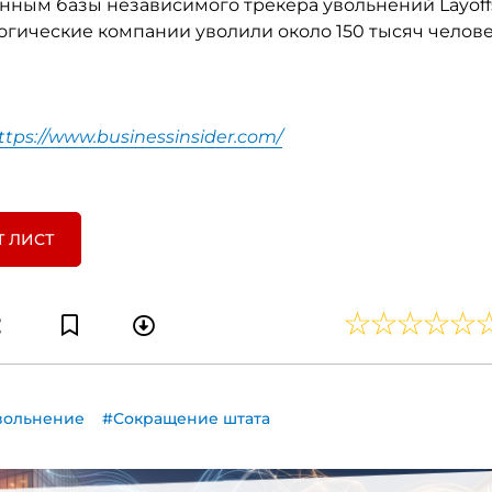
анным базы независимого трекера увольнений Layoffs.
огические компании уволили около 150 тысяч челове
ttps://www.businessinsider.com/
Т ЛИСТ
вольнение
#Сокращение штата