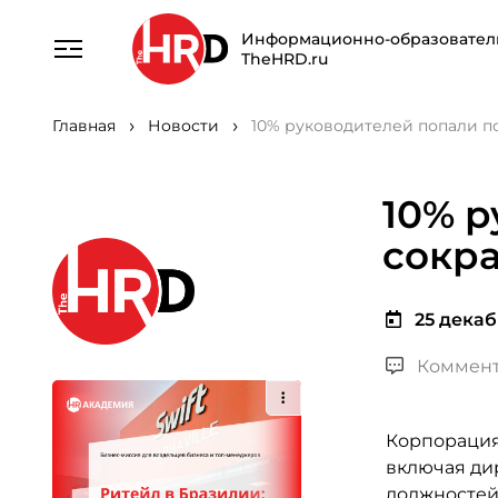
Информационно-образовател
TheHRD.ru
Главная
Новости
10% руководителей попали п
10% р
сокр
25 декаб
Коммент
Корпорация
включая ди
должностей