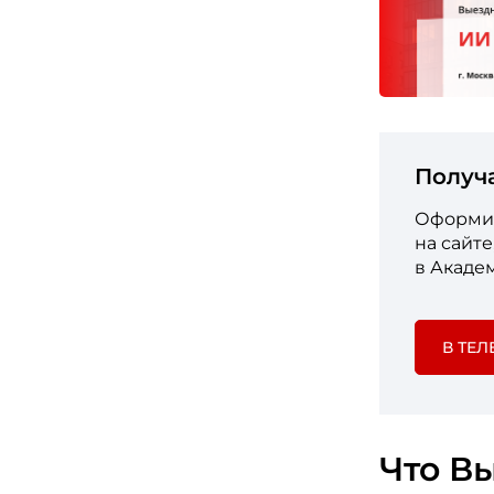
Получ
Оформит
на сайт
в Акаде
В ТЕЛ
Что Вы