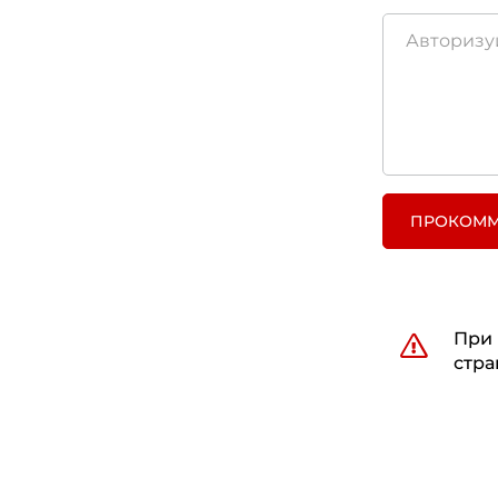
ПРОКОММ
При 
стра