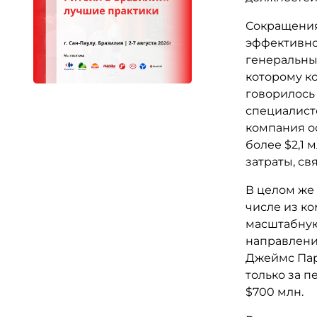
Сокращения
эффективнос
генеральный
которому к
говорилось
специалист
компания ос
более $2,1 
затраты, св
В целом же 
числе из ко
масштабную
направлени
Джеймс Парк
только за п
$700 млн.