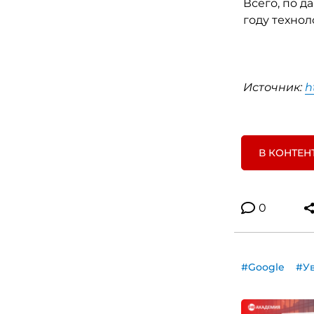
Всего, по д
году технол
Источник:
h
В КОНТЕН
0
#Google
#У