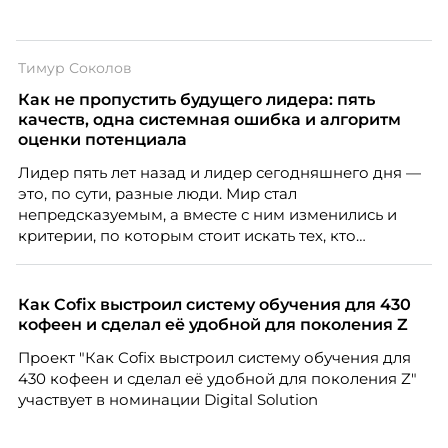
Тимур Соколов
Как не пропустить будущего лидера: пять
качеств, одна системная ошибка и алгоритм
оценки потенциала
Лидер пять лет назад и лидер сегодняшнего дня —
это, по сути, разные люди. Мир стал
непредсказуемым, а вместе с ним изменились и
критерии, по которым стоит искать тех, кто
способен вести команду вперёд. О том, какие
качества сегодня отличают настоящего лидера от
«свадебного генерала», почему стандартные
Как Cofix выстроил систему обучения для 430
системы оценки часто упускают самых талантливых
кофеен и сделал её удобной для поколения Z
людей и как выявить лидерский потенциал ещё до
Проект "Как Cofix выстроил систему обучения для
того, как он проявится в цифрах KPI, рассказывает
430 кофеен и сделал её удобной для поколения Z"
Тимур Соколов, ключевой эксперт по
участвует в номинации Digital Solution
стратегическому развитию и формированию
культуры лидерства в организациях.