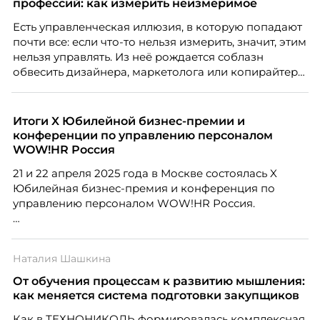
профессий: как измерить неизмеримое
Есть управленческая иллюзия, в которую попадают
почти все: если что-то нельзя измерить, значит, этим
нельзя управлять. Из неё рождается соблазн
обвесить дизайнера, маркетолога или копирайтера
цифрами — количеством макетов, числом постов,
объёмом текста — и назвать это системой KPI.
Проблема в том, что так мы измеряем не ценность,
Итоги X Юбилейной бизнес-премии и
а движение. А творческая работа — это тот редкий
конференции по управлению персоналом
случай, где движение и результат могут не
WOW!HR Россия
совпадать вовсе.
21 и 22 апреля 2025 года в Москве состоялась X
Юбилейная бизнес-премия и конференция по
управлению персоналом WOW!HR Россия.
Победители – лучшие проекты в сфере управления
персоналом, были определены путем голосования
Наталия Шашкина
номинантов и гостей мероприятия.
От обучения процессам к развитию мышления:
как меняется система подготовки закупщиков
Как в ТЕХНОНИКОЛЬ формировалась комплексная