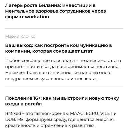
Лагерь роста Билайна: инвестиции в
ментальное здоровье сотрудников через
формат workation
Мария Клочко
Ваш выход: как построить коммуникацию в
компании, которая сокращает штат
Любое сокращение персонала – независимо от его
причин – почти всегда воспринимается негативно.
Не имеет большого значения, связано ли оно с
внедрением искусственного интеллекта,
изменением бизнес-модели, финансовыми
трудностями или пересмотром организационной
структуры компании. Для сотрудников сокращения
Поколение 16+: как мы выстроили новую точку
означают потерю стабильности, а для внешнего
входа в ретейл
рынка становятся сигналом о возможных
RMixed – это fashion-бренды MAAG, ECRU, VILET и
проблемах организации. В результате увольнения
DUB. Мы формируем среду, где ценятся энергия,
нередко превращаются в фактор, который
креативность и стремление к развитию.
негативно влияет HR-бренд работодателя.