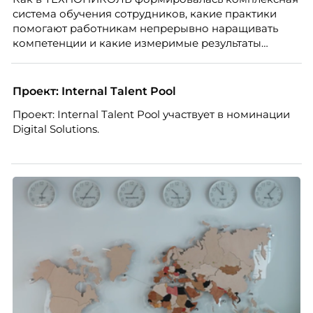
система обучения сотрудников, какие практики
помогают работникам непрерывно наращивать
компетенции и какие измеримые результаты
приносит обучение на реальных проектах.
Рассказывает Наталия Шашкина, директор по
закупкам направления «Минеральная изоляция»
Проект: Internal Talent Pool
компании ТЕХНОНИКОЛЬ.
Проект: Internal Talent Pool участвует в номинации
Digital Solutions.