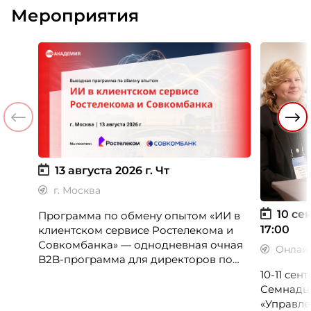
Мероприятия
13 августа 2026 г.
Чт
г. Москва
10 сен
Программа по обмену опытом «ИИ в
17:00
клиентском сервисе Ростелекома и
Совкомбанка» — однодневная очная
Онлай
B2B-программа для директоров по
клиентскому опыту, CX-менеджеров,
10-11 се
руководителей колл-центров и
Семнадц
сервисных подразделений.
«Управле