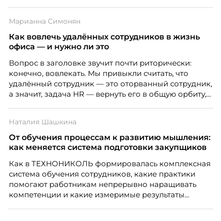
Марианна Симонян
Как вовлечь удалённых сотрудников в жизнь
офиса — и нужно ли это
Вопрос в заголовке звучит почти риторически:
конечно, вовлекать. Мы привыкли считать, что
удалённый сотрудник — это оторванный сотрудник,
а значит, задача HR — вернуть его в общую орбиту,
подключить к корпоративной жизни, растопить
дистанцию. Но прежде, чем строить программу
Наталия Шашкина
вовлечения, стоит остановиться на неудобном
факте: данные говорят ровно обратное тому, что
От обучения процессам к развитию мышления:
подсказывает интуиция. Автор свежего выпуска
как меняется система подготовки закупщиков
Марианна Симонян — HR Tech лидер, эксперт по
Как в ТЕХНОНИКОЛЬ формировалась комплексная
People Analytics, приглашённый лектор НИУ ВШЭ и
система обучения сотрудников, какие практики
МИФИ, автор книги «Дао женской карьеры».
помогают работникам непрерывно наращивать
компетенции и какие измеримые результаты
приносит обучение на реальных проектах.
Рассказывает Наталия Шашкина, директор по