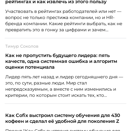
проектирования — иначе компания рискует
рейтингах и как извлечь из этого пользу
потерять новичка в первые же месяцы.
Участвовать в рейтингах работодателей или нет —
вопрос не только престижа компании, но и HR-
бренда компании. Какие рейтинги выбрать, как не
превратить это в гонку за цифрами и зачем
небольшой компании соревноваться в одном
списке с Яндексом и Озоном. Рассказывает Ольга
Тимур Соколов
Чеснокова, HR-директор Right line.
Как не пропустить будущего лидера: пять
качеств, одна системная ошибка и алгоритм
оценки потенциала
Лидер пять лет назад и лидер сегодняшнего дня —
это, по сути, разные люди. Мир стал
непредсказуемым, а вместе с ним изменились и
критерии, по которым стоит искать тех, кто
способен вести команду вперёд. О том, какие
качества сегодня отличают настоящего лидера от
«свадебного генерала», почему стандартные
Как Cofix выстроил систему обучения для 430
системы оценки часто упускают самых талантливых
кофеен и сделал её удобной для поколения Z
людей и как выявить лидерский потенциал ещё до
Проект "Как Cofix выстроил систему обучения для