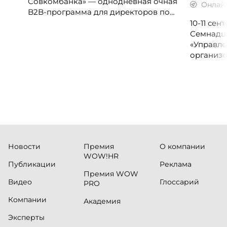
Совкомбанка» — однодневная очная
Онлай
B2B-программа для директоров по
клиентскому опыту, CX-менеджеров,
10-11 се
руководителей колл-центров и
Семнадц
сервисных подразделений.
«Управле
организо
«Проспер
Russia.ru.
Новости
Премия
О компании
WOW!HR
Публикации
Реклама
Премия WOW
Видео
Глоссарий
PRO
Компании
Академия
Эксперты