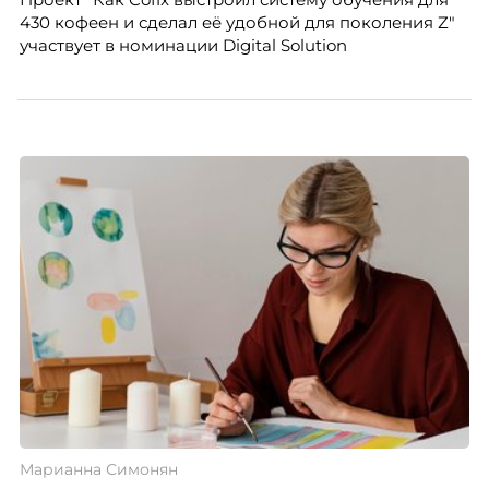
того, как он проявится в цифрах KPI, рассказывает
430 кофеен и сделал её удобной для поколения Z"
Тимур Соколов, ключевой эксперт по
участвует в номинации Digital Solution
стратегическому развитию и формированию
культуры лидерства в организациях.
Марианна Симонян