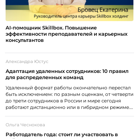
AI-помощник Skillbox. Повышение
эффективности преподавателей и карьерных
консультантов
Александра Юстус
Адаптация удаленных сотрудников: 10 правил
для распределенных команд
Удаленный формат работы окончательно перестал
быть исключением: по разным оценкам, от четверти
до трети сотрудников в России и мире сегодня
работают дистанционно или в гибридном режиме.
Но чем шире распространяется удаленка, тем
очевиднее становится разрыв: если в офисе
Ольга Чеснокова
адаптация во многом происходит сама собой, то на
расстоянии она требует осознанного
Работодатель года: стоит ли участвовать в