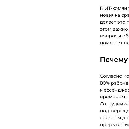
В ИТ-коман
новичка ср
делает это 
этом важно 
вопросы об
помогает но
Почему 
Согласно ис
80% рабоче
мессенджер
временем п
Сотрудника
подтвержде
среднем до
прерывания