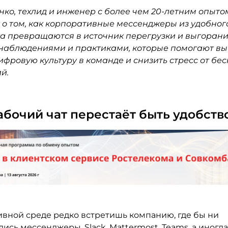
ко, техлид и инженер с более чем 20-летним опытом 
 о том, как корпоративные мессенджеры из удобног
а превращаются в источник перегрузки и выгорания
 наблюдениями и практиками, которые помогают вы
ифровую культуру в команде и снизить стресс от бе
й.
абочий чат перестаёт быть удобств
ивной среде редко встретишь компанию, где бы ни
ись мессенджеры. Slack, Mattermost, Teams, а иногда