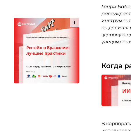
Генри Бабен
рассуждает
инструмент
он делится
здоровую ц
уведомлени
Когда р
В корпорат
использовал