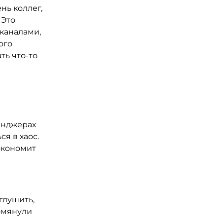
нь коллег,
 Это
 каналами,
ого
ть что-то
енджерах
я в хаос.
экономит
глушить,
помянули