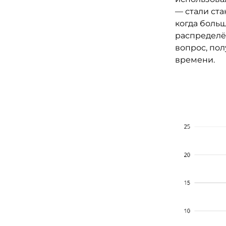
— стали ст
когда боль
распределё
вопрос, по
времени.