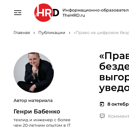
Информационно-образовател
TheHRD.ru
Главная
Публикации
«Право на цифровое безд
«Пра
безде
выгор
увед
Автор материала
8 октября
Генри Бабенко
Коммент
техлид и инженер с более
чем 20-летним опытом в IT