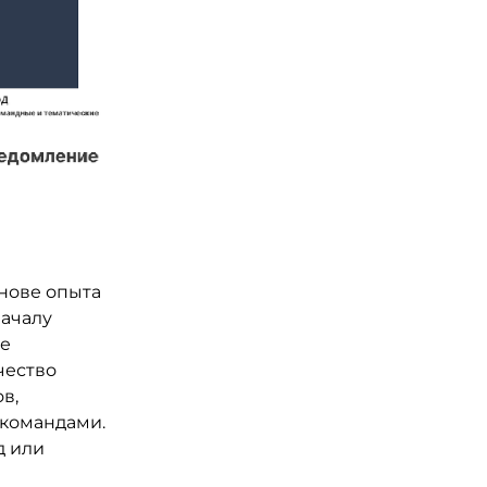
я
снове опыта
началу
де
чество
в,
 командами.
д или