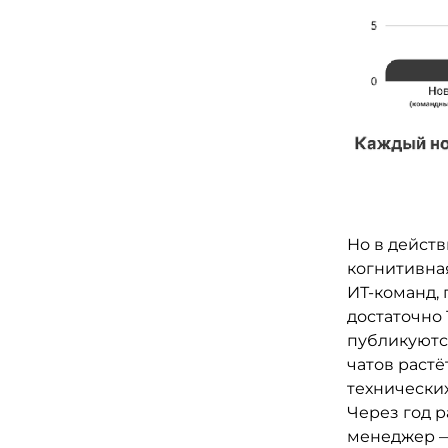
Но в дейст
когнитивная
ИТ-команд, 
достаточно 
публикуютс
чатов растё
технически
Через год р
менеджер —