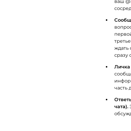
ваш @н
сосред
Сообще
вопрос
первой
третье
ждать 
сразу 
Личка 
сообще
информ
часть 
Ответы
чата).
обсужд