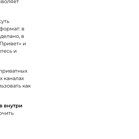
зволяет
суть
формат: в
делано, в
«Привет» и
тесь и
 приватных
х каналах
ьзовать как
в внутри
очить