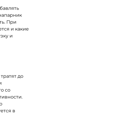
бавлять
 напарник
ть. При
ется и какие
зку и
 тратят до
и
о со
тивности.
о
ется в