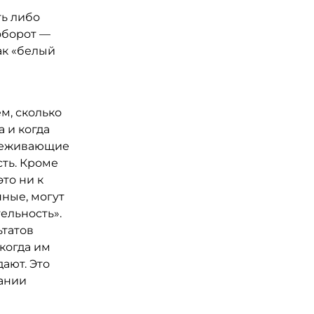
ть либо
оборот —
ак «белый
м, сколько
 и когда
слеживающие
ть. Кроме
то ни к
нные, могут
ельность».
ьтатов
когда им
ают. Это
пании