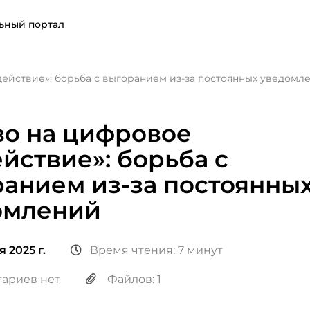
ьный портал
ействие»: борьба с выгоранием из-за постоянных уведомл
во на цифровое
йствие»: борьба с
анием из-за постоянны
омлений
 2025 г.
Время чтения: 7 минут
ариев нет
Файлов: 1