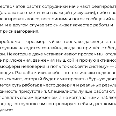
ество чатов растёт, сотрудники начинают реагирова
стараются отметиться в каждой дискуссии), либо на
реагировать вовсе, воспринимая поток сообщений к
ом, и в другом случае это снижает качество работы и
т риск выгорания.
роблема — чрезмерный контроль, когда следят за те
рудник находится «онлайн», когда он пришёл с обеда
язи. Некоторые даже устанавливают программы, от
 приложения, движения мышкой и прочую активнос
тмосферы недоверия и попыток «обойти систему» — э
водит. Разработчики, особенно технически подкова
ть скрипт, который будет имитировать «бурную деят
яется суть работы: вместо доверия и реальных резул
димость присутствия. Специалисты лучше работают, 
равлять своим временем, а не когда за ними наблюд
дход: сотрудник сам контролирует себя и дает ком
льтат.