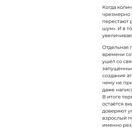
Когда колич
чрезмерно (
перестают 
шум». И в т
увеличивае
Отдельная п
времени сот
ушёл со св
запущенные
создания а
чему не при
даже написа
В итоге тер
остаётся ви
доверяют уп
взрослый по
именно резу