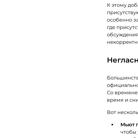
К этому доб
присутствую
особенно за
где присут
обсуждения
некорректн
Неглас
Большинств
официально,
Со времене
время и сни
Вот нескол
Мьют 
чтобы 