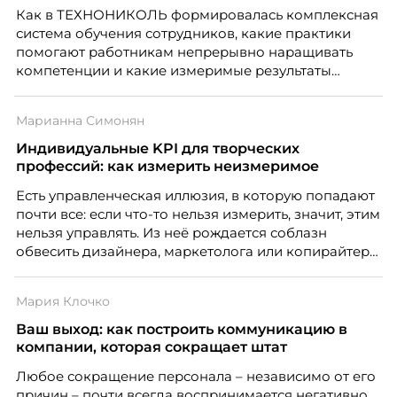
того, как он проявится в цифрах KPI, рассказывает
Как в ТЕХНОНИКОЛЬ формировалась комплексная
Тимур Соколов, ключевой эксперт по
система обучения сотрудников, какие практики
стратегическому развитию и формированию
помогают работникам непрерывно наращивать
культуры лидерства в организациях.
компетенции и какие измеримые результаты
приносит обучение на реальных проектах.
Рассказывает Наталия Шашкина, директор по
Марианна Симонян
закупкам направления «Минеральная изоляция»
компании ТЕХНОНИКОЛЬ.
Индивидуальные KPI для творческих
профессий: как измерить неизмеримое
Есть управленческая иллюзия, в которую попадают
почти все: если что-то нельзя измерить, значит, этим
нельзя управлять. Из неё рождается соблазн
обвесить дизайнера, маркетолога или копирайтера
цифрами — количеством макетов, числом постов,
объёмом текста — и назвать это системой KPI.
Мария Клочко
Проблема в том, что так мы измеряем не ценность,
а движение. А творческая работа — это тот редкий
Ваш выход: как построить коммуникацию в
случай, где движение и результат могут не
компании, которая сокращает штат
совпадать вовсе.
Любое сокращение персонала – независимо от его
причин – почти всегда воспринимается негативно.