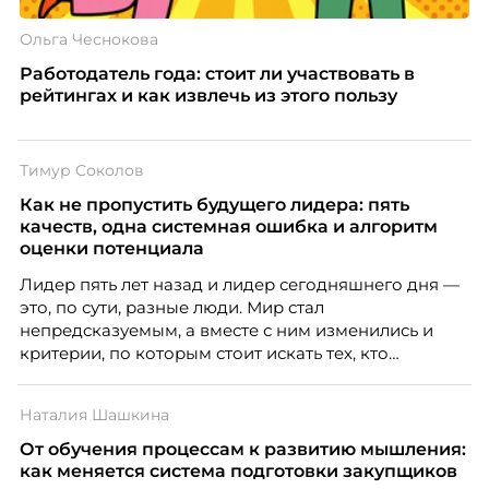
Ольга Чеснокова
Работодатель года: стоит ли участвовать в
рейтингах и как извлечь из этого пользу
Тимур Соколов
Как не пропустить будущего лидера: пять
качеств, одна системная ошибка и алгоритм
оценки потенциала
Лидер пять лет назад и лидер сегодняшнего дня —
это, по сути, разные люди. Мир стал
непредсказуемым, а вместе с ним изменились и
критерии, по которым стоит искать тех, кто
способен вести команду вперёд. О том, какие
качества сегодня отличают настоящего лидера от
Наталия Шашкина
«свадебного генерала», почему стандартные
системы оценки часто упускают самых талантливых
От обучения процессам к развитию мышления:
людей и как выявить лидерский потенциал ещё до
как меняется система подготовки закупщиков