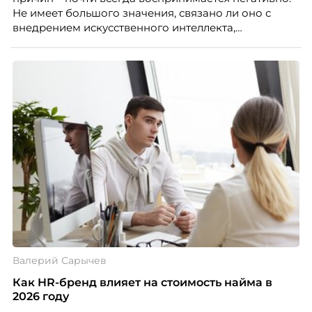
Не имеет большого значения, связано ли оно с
внедрением искусственного интеллекта,
изменением бизнес-модели, финансовыми
трудностями или пересмотром организационной
структуры компании. Для сотрудников сокращения
означают потерю стабильности, а для внешнего
рынка становятся сигналом о возможных
проблемах организации. В результате увольнения
нередко превращаются в фактор, который
негативно влияет HR-бренд работодателя.
Валерий Сарычев
Как HR-бренд влияет на стоимость найма в
2026 году