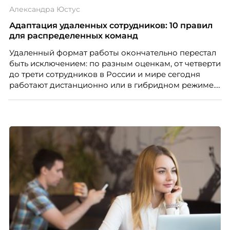
Александра Юстус
Адаптация удаленных сотрудников: 10 правил
для распределенных команд
Удаленный формат работы окончательно перестал
быть исключением: по разным оценкам, от четверти
до трети сотрудников в России и мире сегодня
работают дистанционно или в гибридном режиме.
Но чем шире распространяется удаленка, тем
очевиднее становится разрыв: если в офисе
адаптация во многом происходит сама собой, то на
расстоянии она требует осознанного
проектирования — иначе компания рискует
потерять новичка в первые же месяцы.