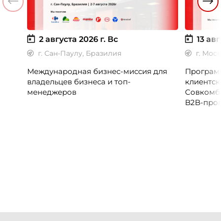
2 августа 2026 г.
Вс
13 авг
г. Сан-Паулу, Бразилия
г. Мос
Международная бизнес-миссия для
Программ
владельцев бизнеса и топ-
клиентск
менеджеров
Совкомб
B2B-прог
клиентск
руководи
сервисны