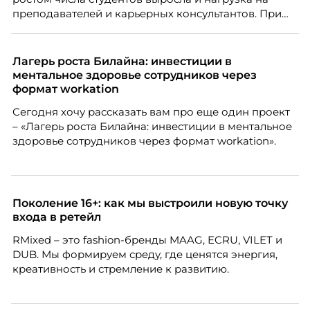
преподавателей и карьерных консультантов. При
этом ожидания студентов тоже менялись. Нам
нужно было решить сразу несколько задач:
повысить эффективность сотрудников, ускорить
Лагерь роста Билайна: инвестиции в
процессы, сохранить качество поддержки и
ментальное здоровье сотрудников через
масштабироваться без роста команды. Так и
формат workation
появился AI-помощник, встроенный в платформу
Сегодня хочу рассказать вам про еще один проект
Skillbox.
– «Лагерь роста Билайна: инвестиции в ментальное
здоровье сотрудников через формат workation».
Поколение 16+: как мы выстроили новую точку
входа в ретейл
RMixed – это fashion-бренды MAAG, ECRU, VILET и
DUB. Мы формируем среду, где ценятся энергия,
креативность и стремление к развитию.