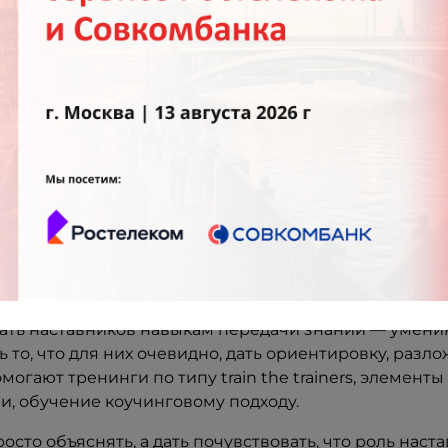
Объясняем, кто такой наставник
 сознании это до сих пор образ из фильма «Афоня»:
торый шутит про неопытную молодежь. Или наоборот 
сильно назначили «отвечать за новичков» и теперь о
к — это не бытовая фигура. Это человек, обладающи
ой способностью к «артикуляции» своей деятельнос
ать наставников навыкам передачи знаний — умен
 то, что для них очевидно, дать ориентировку, разло
могают тренинги по типу train the trainers, элементы
и, обучение коучинговому подходу.
осто объяснять, а дать почувствовать, что роль наст