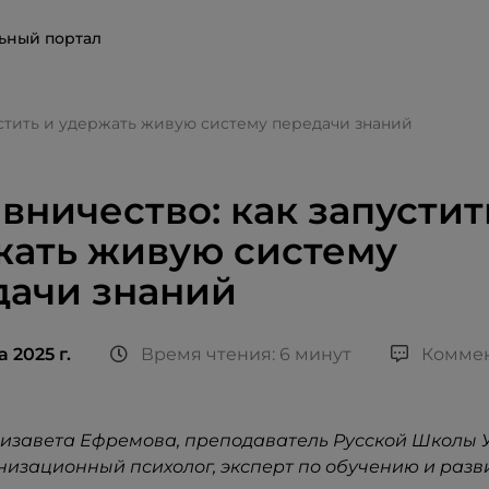
ьный портал
устить и удержать живую систему передачи знаний
вничество: как запустит
жать живую систему
дачи знаний
а 2025 г.
Время чтения: 6 минут
Коммен
лизавета Ефремова, преподаватель Русской Школы
анизационный психолог, эксперт по обучению и раз