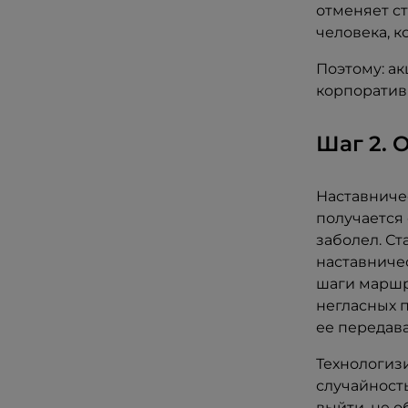
отменяет ст
человека, к
Поэтому: а
корпоратив
Шаг 2. 
Наставничес
получается 
заболел. Ст
наставниче
шаги маршру
негласных п
ее передав
Технологиз
случайность
выйти, не о