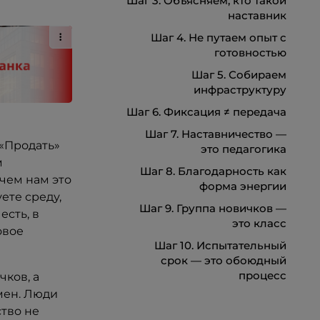
Шаг 3. Объясняем, кто такой
наставник
Шаг 4. Не путаем опыт с
готовностью
Шаг 5. Собираем
инфраструктуру
Шаг 6. Фиксация ≠ передача
Шаг 7. Наставничество —
 «Продать»
это педагогика
м
Шаг 8. Благодарность как
ачем нам это
форма энергии
ете среду,
Шаг 9. Группа новичков —
есть, в
это класс
овое
Шаг 10. Испытательный
срок — это обоюдный
процесс
чков, а
мен. Люди
ство не