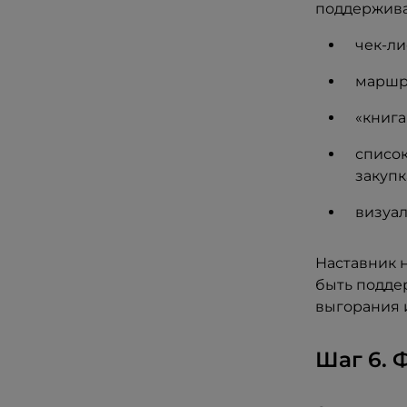
поддержива
чек-ли
маршр
«книга
список
закупк
визуал
Наставник н
быть подде
выгорания 
Шаг 6. 