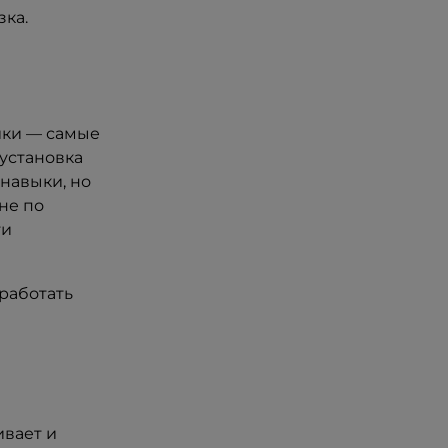
зка.
ики — самые
 установка
 навыки, но
не по
ти
 работать
ивает и