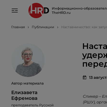
Информационно-образовател
TheHRD.ru
Главная
Публикации
Наставничество: как зап
Наста
удер
пере
13 август
Автор материала
Елизавета
Спикер – Е
Ефремова
(РШУ), орг
преподаватель Русской