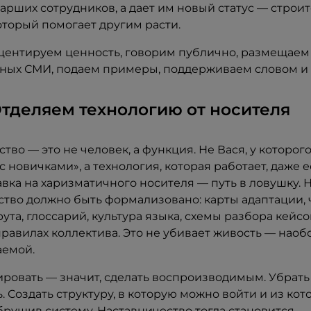
арших сотрудников, а дает им новый статус — строит
оторый помогает другим расти.
кцентируем ценность, говорим публично, размещаем
ных СМИ, подаем примеры, поддерживаем словом и 
Отделяем технологию от носителя
тво — это не человек, а функция. Не Вася, у которог
с новичками», а технология, которая работает, даже 
авка на харизматичного носителя — путь в ловушку.
ство должно быть формализовано: карты адаптации, 
та, глоссарий, культура языка, схемы разбора кейсо
равилах коллектива. Это не убивает живость — наобо
аемой.
ировать — значит, сделать воспроизводимым. Убрать
. Создать структуру, в которую можно войти и из ко
брушив систему. Наставничество тогда становится