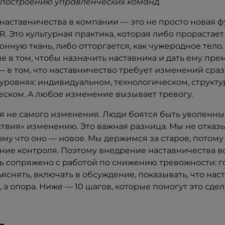
 построению управленческих команд.
наставничества в компании — это не просто новая ф
R. Это культурная практика, которая либо прорастает
нную ткань, либо отторгается, как чужеродное тело
е в том, чтобы назначить наставника и дать ему пре
 в том, что наставничество требует изменений сраз
уровнях: индивидуальном, технологическом, структ
еском. А любое изменение вызывает тревогу.
я не самого изменения. Люди боятся быть уволенны
ствия» изменению. Это важная разница. Мы не отказ
ому что оно — новое. Мы держимся за старое, потому
ние контроля. Поэтому внедрение наставничества в
ь сопряжено с работой по снижению тревожности: г
яснять, включать в обсуждение, показывать, что нас
, а опора. Ниже — 10 шагов, которые помогут это сдел