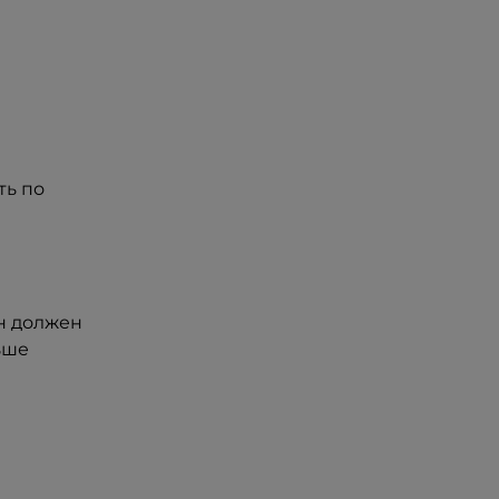
ть по
Он должен
ьше