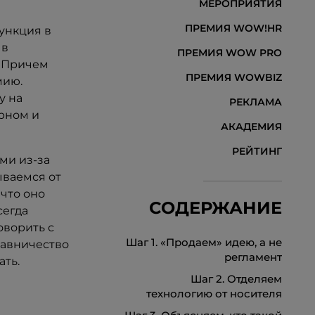
МЕРОПРИЯТИЯ
ПРЕМИЯ WOW!HR
ункция в
 в
ПРЕМИЯ WOW PRO
. Причем
ПРЕМИЯ WOWBIZ
мию.
у на
РЕКЛАМА
урном и
АКАДЕМИЯ
РЕЙТИНГ
ми из-за
ываемся от
 что оно
СОДЕРЖАНИЕ
сегда
оворить с
Шаг 1. «Продаем» идею, а не
тавничество
регламент
ать.
Шаг 2. Отделяем
технологию от носителя