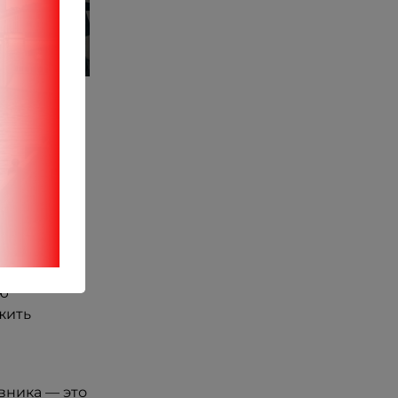
 пьющий
— человек,
н ворчит.
й
тью.
ию
жить
авника — это