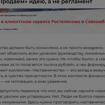
«Продаем» идею, а не регламент
тво должно быть осмыслено, а не просто внедрено.
чит объяснить всем уровням (руководству, линейны
, новичкам), зачем это нужно. Не «чтобы было», а «з
 «вам за то полагается тысяча рублей», а «вы формиру
жит коллектив». Наставничество — это вклад в живуч
ь, в чувство причастности. В этом контексте финанс
— не мотивация, а знак уважения.
допустить перекоса: что мол, вы сейчас научите нови
с уволим как устаревших. Нет. Люди не боятся пере
ь ненужными. Здесь нужно проговорить: наставниче