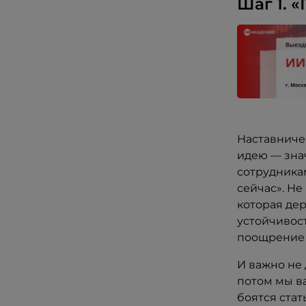
Шаг 1. 
Наставничес
идею — зна
сотрудникам
сейчас». Не
которая дер
устойчивост
поощрение 
И важно не 
потом мы ва
боятся стат