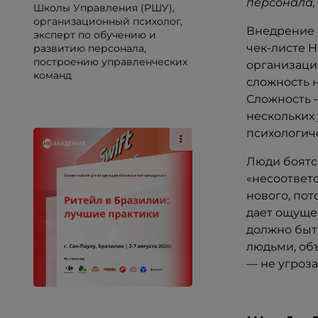
персонала,
Школы Управления (РШУ),
организационный психолог,
Внедрение 
эксперт по обучению и
чек-листе H
развитию персонала,
построению управленческих
организацио
команд
сложность н
Сложность —
нескольких 
психологич
Люди боятс
«несоответ
нового, пот
дает ощуще
должно быт
людьми, объ
— не угроза