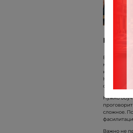
Шаг 3. 
В массовом
мастер, ко
которого на
Но наставни
определенн
Нужно обуч
проговорить
сложное. По
фасилитаци
Важно не пр