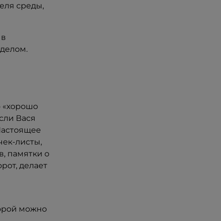
еля среды,
 в
делом.
о «хорошо
если Вася
 Настоящее
чек-листы,
в, памятки о
рот, делает
торой можно